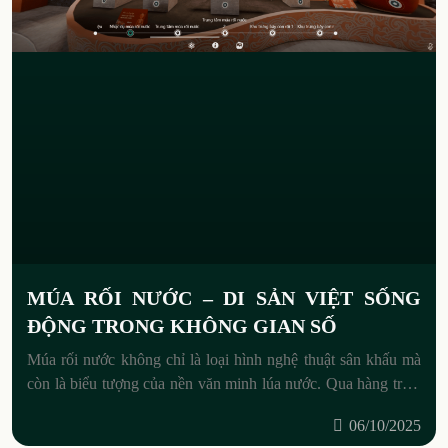
MÚA RỐI NƯỚC – DI SẢN VIỆT SỐNG
ĐỘNG TRONG KHÔNG GIAN SỐ
Múa rối nước không chỉ là loại hình nghệ thuật sân khấu mà
còn là biểu tượng của nền văn minh lúa nước. Qua hàng trăm
năm, loại hình này
06/10/2025