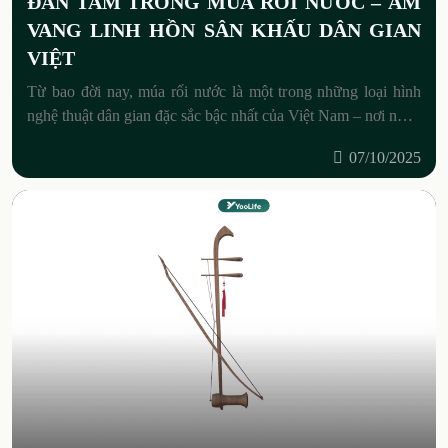
ĐÀN TAM TRONG MÚA RỐI NƯỚC – ÂM
VANG LINH HỒN SÂN KHẤU DÂN GIAN
VIỆT
Từ bao đời nay, múa rối nước là một trong những loại hình
nghệ thuật dân gian đặc sắc bậc nhất của Việt Nam – nơi nước
không chỉ là
07/10/2025