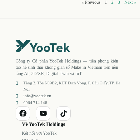
« Previous
1
2
3
Next »
Công ty Cổ phần YooTek Holdings — tiên phong kiến
tạo hệ sinh thái không gian số Make in Vietnam trên nền
tảng AI, 3D/XR, Digital Twin và IoT.
Tầng 2, Tòa N09B2, KĐT Dịch Vọng, P. Cầu Giấy, TP. Hà
Nội
info@yootek.vn
0964 714 148
Về YooTek Holdings
Kết nối với YooTek