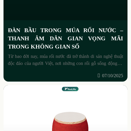
ĐÀN BẦU TRONG MÚA RỐI NƯỚC –
THANH ÂM DÂN GIAN VỌNG MÃI
TRONG KHÔNG GIAN SỐ
Từ bao đời nay, múa rối nước đã trở thành di sản nghệ thuật
độc đáo của người Việt, nơi những con rối gỗ sống động kể
lại câu chuyện
07/10/2025