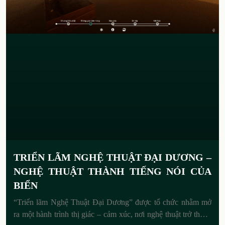
TRIỂN LÃM NGHỆ THUẬT ĐẠI DƯƠNG –
NGHỆ THUẬT THÀNH TIẾNG NÓI CỦA
BIỂN
“Triển lãm Nghệ Thuật Đại Dương” được tổ chức nhằm mở
ra một hành trình thị giác – cảm xúc, nơi nghệ thuật trở thành