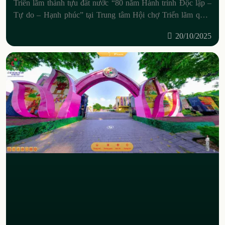
Triển lãm thành tựu đất nước “80 năm Hành trình Độc lập –
Tự do – Hạnh phúc” tại Trung tâm Hội chợ Triển lãm quốc
gia không chỉ tái
20/10/2025