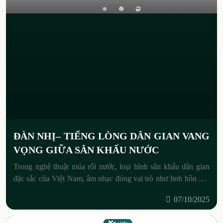
ĐÀN NHỊ– TIẾNG LÒNG DÂN GIAN VANG
VỌNG GIỮA SÂN KHẤU NƯỚC
Trong nghệ thuật múa rối nước, loại hình sân khấu dân gian
đặc sắc của Việt Nam, âm nhạc đóng vai trò như linh hồn của
mỗi vở diễn. Bên
07/10/2025