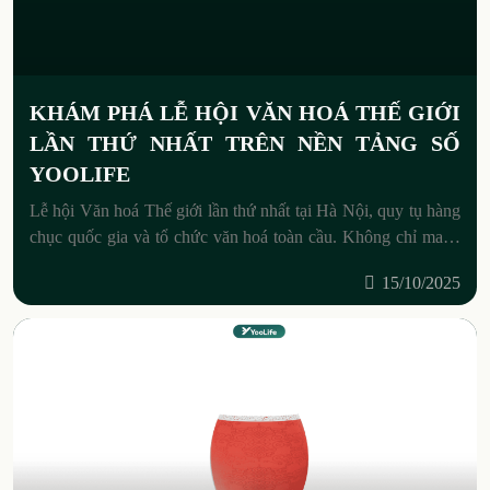
KHÁM PHÁ LỄ HỘI VĂN HOÁ THẾ GIỚI
LẦN THỨ NHẤT TRÊN NỀN TẢNG SỐ
YOOLIFE
Lễ hội Văn hoá Thế giới lần thứ nhất tại Hà Nội, quy tụ hàng
chục quốc gia và tổ chức văn hoá toàn cầu. Không chỉ mang
ý nghĩa
15/10/2025