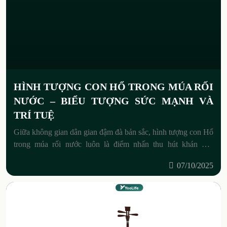
HÌNH TƯỢNG CON HỔ TRONG MÚA RỐI
NƯỚC – BIỂU TƯỢNG SỨC MẠNH VÀ
TRÍ TUỆ
Giữa không gian dân gian đậm đà bản sắc, hình tượng con Hổ
trong múa rối nước luôn là điểm nhấn thu hút khán giả.
Không chỉ là một loài
07/10/2025