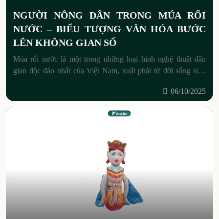
NGƯỜI NÔNG DÂN TRONG MÚA RỐI
NƯỚC – BIỂU TƯỢNG VĂN HÓA BƯỚC
LÊN KHÔNG GIAN SỐ
Múa rối nước là một trong những loại hình nghệ thuật dân
gian độc đáo nhất của Việt Nam, xuất phát từ đời sống sinh
hoạt của cư dân vùng
06/10/2025