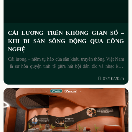
CẢI LƯƠNG TRÊN KHÔNG GIAN SỐ –
KHI DI SẢN SỐNG ĐỘNG QUA CÔNG
NGHỆ
Cải lương – niềm tự hào của sân khấu truyền thống Việt Nam
là sự hòa quyện tinh tế giữa hát bội dân tộc và nhạc kịch
phương Tây. Ra
07/10/2025