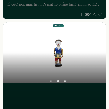
gỗ cười nói, múa hát giữa mặt hồ phẳng lặng, âm nhạc giữ vai
trò linh hồn
08/10/2025