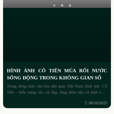
HÌNH ẢNH CÔ TIÊN MÚA RỐI NƯỚC
SỐNG ĐỘNG TRONG KHÔNG GIAN SỐ
Trong dòng chảy văn hóa dân gian Việt Nam, hình ảnh Cô
Tiên – biểu trưng cho cái đẹp, lòng nhân hậu và khát vọng
hướng thiện của con người.
06/10/2025