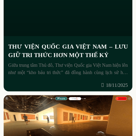
THƯ VIỆN QUỐC GIA VIỆT NAM – LƯU
GIỮ TRI THỨC HƠN MỘT THẾ KỶ
Giữa trung tâm Thủ đô, Thư viện Quốc gia Việt Nam hiện lên
như một “kho báu tri thức” đã đồng hành cùng lịch sử hơn
100 năm. Không chỉ
18/11/2025