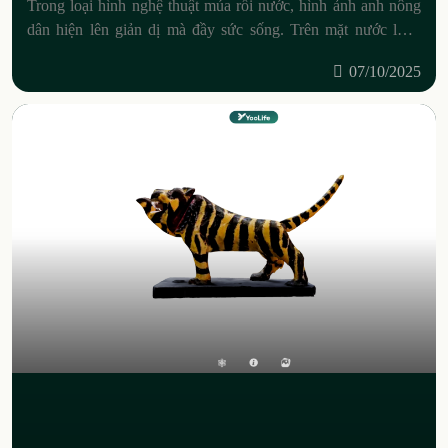
Trong loại hình nghệ thuật múa rối nước, hình ảnh anh nông
dân hiện lên giản dị mà đầy sức sống. Trên mặt nước lung
linh, anh nông dân vừa
07/10/2025