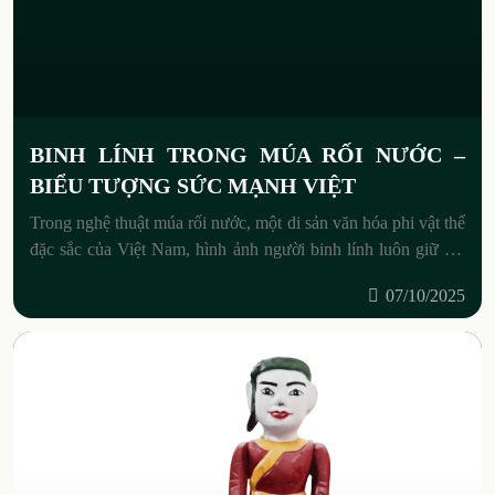
BINH LÍNH TRONG MÚA RỐI NƯỚC –
BIỂU TƯỢNG SỨC MẠNH VIỆT
Trong nghệ thuật múa rối nước, một di sản văn hóa phi vật thể
đặc sắc của Việt Nam, hình ảnh người binh lính luôn giữ vai
trò quan trọng,
07/10/2025