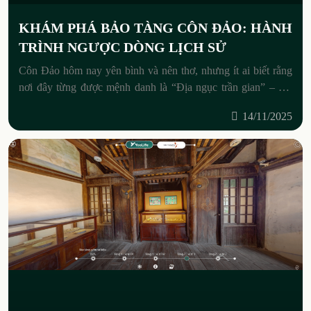
KHÁM PHÁ BẢO TÀNG CÔN ĐẢO: HÀNH
TRÌNH NGƯỢC DÒNG LỊCH SỬ
Côn Đảo hôm nay yên bình và nên thơ, nhưng ít ai biết rằng
nơi đây từng được mệnh danh là “Địa ngục trần gian” – nơi
giam cầm và
14/11/2025