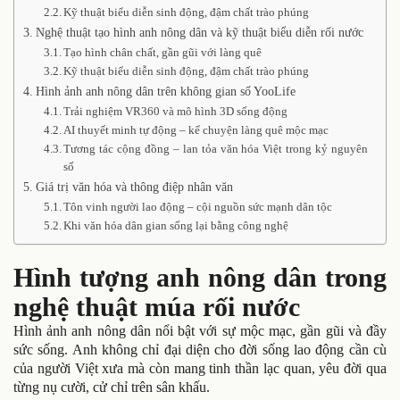
Kỹ thuật biểu diễn sinh động, đậm chất trào phúng
Nghệ thuật tạo hình anh nông dân và kỹ thuật biểu diễn rối nước
Tạo hình chân chất, gần gũi với làng quê
Kỹ thuật biểu diễn sinh động, đậm chất trào phúng
Hình ảnh anh nông dân trên không gian số YooLife
Trải nghiệm VR360 và mô hình 3D sống động
AI thuyết minh tự động – kể chuyện làng quê mộc mạc
Tương tác cộng đồng – lan tỏa văn hóa Việt trong kỷ nguyên
số
Giá trị văn hóa và thông điệp nhân văn
Tôn vinh người lao động – cội nguồn sức mạnh dân tộc
Khi văn hóa dân gian sống lại bằng công nghệ
Hình tượng anh nông dân trong
nghệ thuật múa rối nước
Hình ảnh anh nông dân nổi bật với sự mộc mạc, gần gũi và đầy
sức sống. Anh không chỉ đại diện cho đời sống lao động cần cù
của người Việt xưa mà còn mang tinh thần lạc quan, yêu đời qua
từng nụ cười, cử chỉ trên sân khấu.