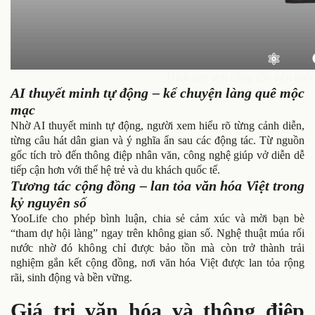
Hình ảnh anh nông dân trên khôn
AI thuyết minh tự động – kể chuyện làng quê mộc
mạc
Nhờ AI thuyết minh tự động, người xem hiểu rõ từng cảnh diễn,
từng câu hát dân gian và ý nghĩa ẩn sau các động tác. Từ nguồn
gốc tích trò đến thông điệp nhân văn, công nghệ giúp vở diễn dễ
tiếp cận hơn với thế hệ trẻ và du khách quốc tế.
Tương tác cộng đồng – lan tỏa văn hóa Việt trong
kỷ nguyên số
YooLife cho phép bình luận, chia sẻ cảm xúc và mời bạn bè
“tham dự hội làng” ngay trên không gian số. Nghệ thuật múa rối
nước nhờ đó không chỉ được bảo tồn mà còn trở thành trải
nghiệm gắn kết cộng đồng, nơi văn hóa Việt được lan tỏa rộng
rãi, sinh động và bền vững.
Giá trị văn hóa và thông điệp