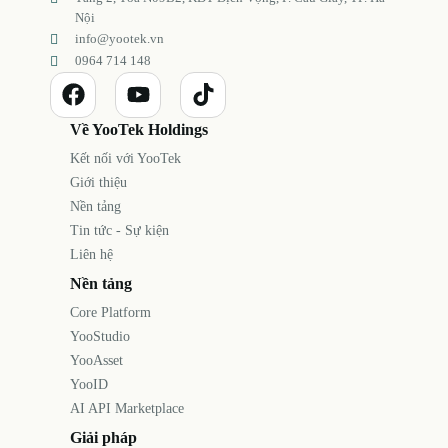
Nội
info@yootek.vn
0964 714 148
Về YooTek Holdings
Kết nối với YooTek
Giới thiệu
Nền tảng
Tin tức - Sự kiện
Liên hệ
Nền tảng
Core Platform
YooStudio
YooAsset
YooID
AI API Marketplace
Giải pháp