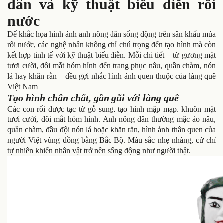
dân và kỹ thuật biểu diễn rối
nước
Để khắc họa hình ảnh anh nông dân sống động trên sân khấu múa
rối nước, các nghệ nhân không chỉ chú trọng đến tạo hình mà còn
kết hợp tinh tế với kỹ thuật biểu diễn. Mỗi chi tiết – từ gương mặt
tươi cười, đôi mắt hóm hỉnh đến trang phục nâu, quần chàm, nón
lá hay khăn rằn – đều gợi nhắc hình ảnh quen thuộc của làng quê
Việt Nam
Tạo hình chân chất, gần gũi với làng quê
Các con rối được tạc từ gỗ sung, tạo hình mập mạp, khuôn mặt
tươi cười, đôi mắt hóm hỉnh. Anh nông dân thường mặc áo nâu,
quần chàm, đầu đội nón lá hoặc khăn rằn, hình ảnh thân quen của
người Việt vùng đồng bằng Bắc Bộ. Màu sắc nhẹ nhàng, cử chỉ
tự nhiên khiến nhân vật trở nên sống động như người thật.