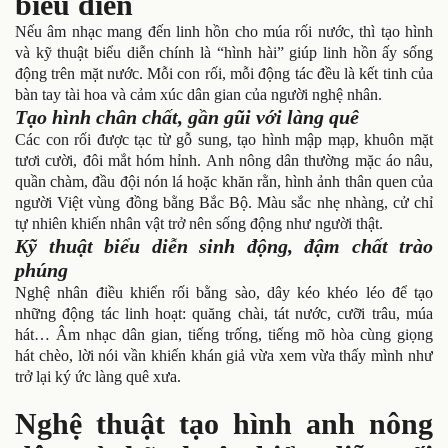
biểu diễn
Nếu âm nhạc mang đến linh hồn cho múa rối nước, thì tạo hình
và kỹ thuật biểu diễn chính là “hình hài” giúp linh hồn ấy sống
động trên mặt nước. Mỗi con rối, mỗi động tác đều là kết tinh của
bàn tay tài hoa và cảm xúc dân gian của người nghệ nhân.
Tạo hình chân chất, gần gũi với làng quê
Các con rối được tạc từ gỗ sung, tạo hình mập mạp, khuôn mặt
tươi cười, đôi mắt hóm hỉnh. Anh nông dân thường mặc áo nâu,
quần chàm, đầu đội nón lá hoặc khăn rằn, hình ảnh thân quen của
người Việt vùng đồng bằng Bắc Bộ. Màu sắc nhẹ nhàng, cử chỉ
tự nhiên khiến nhân vật trở nên sống động như người thật.
Kỹ thuật biểu diễn sinh động, đậm chất trào
phúng
Nghệ nhân điều khiển rối bằng sào, dây kéo khéo léo để tạo
những động tác linh hoạt: quăng chài, tát nước, cưỡi trâu, múa
hát… Âm nhạc dân gian, tiếng trống, tiếng mõ hòa cùng giọng
hát chèo, lời nói vần khiến khán giả vừa xem vừa thấy mình như
trở lại ký ức làng quê xưa.
Nghệ thuật tạo hình anh nông