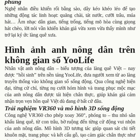
phúng
Nghệ nhân điều khiển rối bằng sào, dây kéo khéo léo để tạo
những động tác linh hoạt: quăng chài, tát nước, cưỡi trâu, múa
hát… Âm nhạc dân gian, tiếng trống, tiếng mõ hòa cùng giọng
hát chèo, lời nói vần khiến khán giả vừa xem vừa thấy mình như
trở lại ký ức làng quê xưa.
Hình ảnh anh nông dân trên
không gian số YooLife
Nhân vật anh nông dân – biểu tượng của làng quê Việt – nay
được “hồi sinh” trên nền tảng YooLife, đưa người xem từ ao làng
truyền thống vào không gian số sống động. Qua công nghệ hiện
đại, từng cử chỉ, từng nụ cười hóm hỉnh và trang phục mộc mạc
của anh nông dân được tái hiện chân thực, giúp khán giả cảm
nhận trọn vẹn hồn quê Việt dù đang ở bất cứ đâu.
Trải nghiệm VR360 và mô hình 3D sống động
Công nghệ VR360 cho phép xoay 360°, phóng to – thu nhỏ sân
khấu làng quê, từ con trâu, bờ ruộng đến từng cử động vui nhộn
của anh nông dân. Mô hình 3D tương tác giúp quan sát chi tiết
khuôn mặt, trang phục và kết cấu gỗ, tạo cảm giác chân thực như