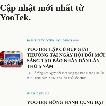
Cập nhật mới nhất từ
YooTek.
BẢN TIN YOOTEK HOLDINGS
2026
YOOTEK LẬP CÚ ĐÚP GIẢI
THƯỞNG TẠI NGÀY HỘI ĐỔI MỚI
SÁNG TẠO BÁO NHÂN DÂN LẦN
THỨ 5 NĂM
Tại Lễ tổng kết Ngày đổi mới sáng tạo Báo Nhân Dân lần
thứ 5 năm năm 2026, YooTek xuất sắc được…
GIÁO DỤC
2026
YOOTEK ĐỒNG HÀNH CÙNG ĐẠI