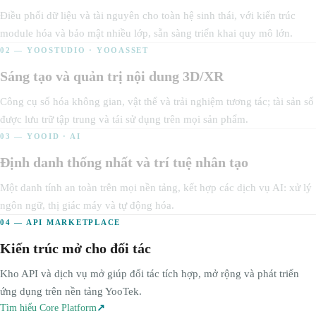
Điều phối dữ liệu và tài nguyên cho toàn hệ sinh thái, với kiến trúc
module hóa và bảo mật nhiều lớp, sẵn sàng triển khai quy mô lớn.
02 — YOOSTUDIO · YOOASSET
Sáng tạo và quản trị nội dung 3D/XR
Công cụ số hóa không gian, vật thể và trải nghiệm tương tác; tài sản số
được lưu trữ tập trung và tái sử dụng trên mọi sản phẩm.
03 — YOOID · AI
Định danh thống nhất và trí tuệ nhân tạo
Một danh tính an toàn trên mọi nền tảng, kết hợp các dịch vụ AI: xử lý
ngôn ngữ, thị giác máy và tự động hóa.
04 — API MARKETPLACE
Kiến trúc mở cho đối tác
Kho API và dịch vụ mở giúp đối tác tích hợp, mở rộng và phát triển
ứng dụng trên nền tảng YooTek.
Tìm hiểu Core Platform
↗