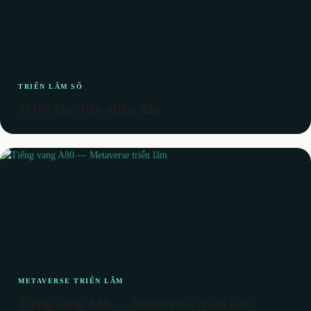
TRIỂN LÃM SỐ
Triển lãm báo nhân dân
METAVERSE TRIỂN LÃM
Tiếng vang A80 — Metaverse triển lãm