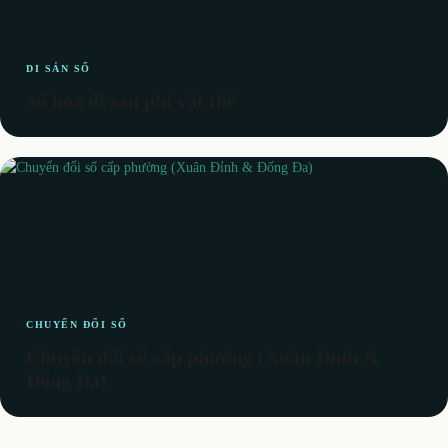
DI SẢN SỐ
Số hóa di sản phi vật thể
CHUYỂN ĐỔI SỐ
Chuyển đổi số cấp phường (Xuân Đỉnh &
Đống Đa)