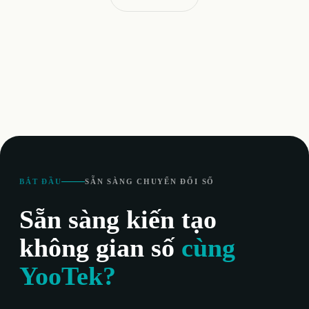
BẮT ĐẦU
SẴN SÀNG CHUYỂN ĐỔI SỐ
Sẵn sàng kiến tạo
không gian số
cùng
YooTek?