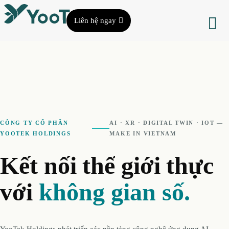
Liên hệ ngay
CÔNG TY CỔ PHẦN
AI · XR · DIGITAL TWIN · IOT —
YOOTEK HOLDINGS
MAKE IN VIETNAM
Kết
nối
thế
giới
thực
với
không gian số.