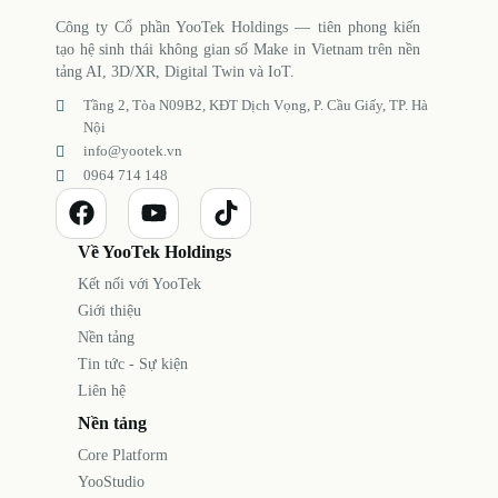
Công ty Cổ phần YooTek Holdings — tiên phong kiến
tạo hệ sinh thái không gian số Make in Vietnam trên nền
tảng AI, 3D/XR, Digital Twin và IoT.
Tầng 2, Tòa N09B2, KĐT Dịch Vọng, P. Cầu Giấy, TP. Hà
Nội
info@yootek.vn
0964 714 148
Về YooTek Holdings
Kết nối với YooTek
Giới thiệu
Nền tảng
Tin tức - Sự kiện
Liên hệ
Nền tảng
Core Platform
YooStudio