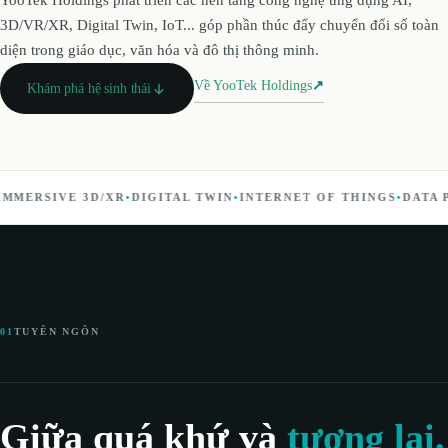
YooTek Holdings phát triển các nền tảng công nghệ ứng dụng AI,
3D/VR/XR, Digital Twin, IoT... góp phần thúc đẩy chuyển đổi số toàn
diện trong giáo dục, văn hóa và đô thị thông minh.
Về YooTek Holdings
↗
Khám phá hệ sinh thái
MERSIVE 3D/XR
•
DIGITAL TWIN
•
INTERNET OF THINGS
•
DATA PL
01
TUYÊN NGÔN
Giữa quá khứ và
tương lai.