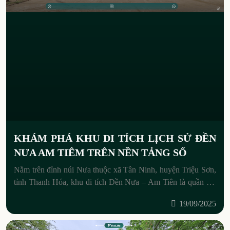
KHÁM PHÁ KHU DI TÍCH LỊCH SỬ ĐỀN
NƯA AM TIÊM TRÊN NỀN TẢNG SỐ
Nằm trên đỉnh núi Nưa thuộc xã Tân Ninh, huyện Triệu Sơn,
tỉnh Thanh Hóa, khu di tích Đền Nưa – Am Tiên là quần thể
lịch sử, văn hóa
19/09/2025