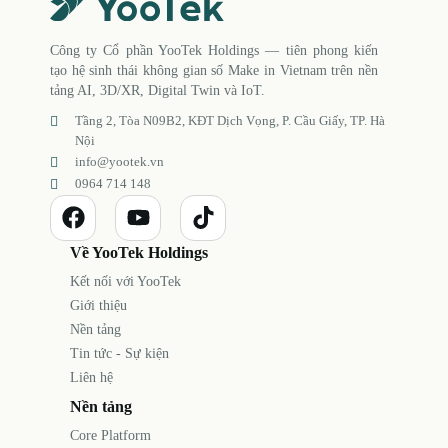
Công ty Cổ phần YooTek Holdings — tiên phong kiến
tạo hệ sinh thái không gian số Make in Vietnam trên nền
tảng AI, 3D/XR, Digital Twin và IoT.
Tầng 2, Tòa N09B2, KĐT Dịch Vọng, P. Cầu Giấy, TP. Hà
Nội
info@yootek.vn
0964 714 148
Về YooTek Holdings
Kết nối với YooTek
Giới thiệu
Nền tảng
Tin tức - Sự kiện
Liên hệ
Nền tảng
Core Platform