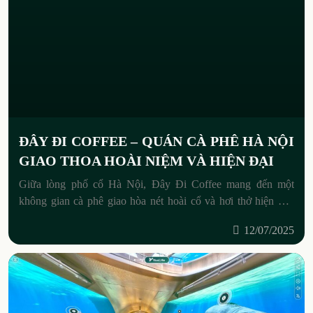
ĐÂY ĐI COFFEE – QUÁN CÀ PHÊ HÀ NỘI
GIAO THOA HOÀI NIỆM VÀ HIỆN ĐẠI
Giữa lòng phố cổ Hà Nội, Đây Đi Coffee mang đến một
không gian cà phê giao hòa nét hoài cổ và hơi thở hiện đại.
Mỗi góc quán là
12/07/2025