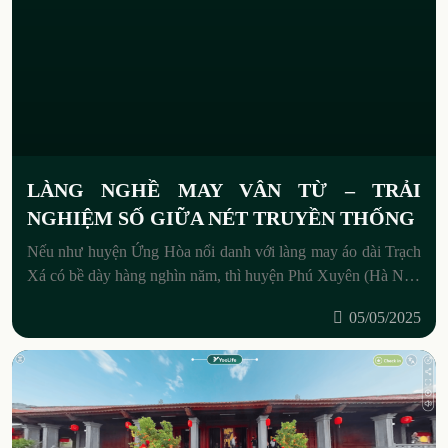
LÀNG NGHỀ MAY VÂN TỪ – TRẢI
NGHIỆM SỐ GIỮA NÉT TRUYỀN THỐNG
Nếu như huyện Ứng Hòa nổi danh với làng may áo dài Trạch
Xá có bề dày hàng nghìn năm, thì huyện Phú Xuyên (Hà Nội)
cũng tự hào sở
05/05/2025