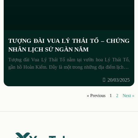
TƯỢNG ĐÀI VUA LÝ THÁI TỔ – CHỨNG
NHÂN LỊCH SỬ NGÀN NĂM
Tượng đài Vua Lý Thái Tổ nằm tại vườn hoa Lý Thái Tổ,
gần hồ Hoàn Kiếm. Đây là một trong những địa điểm lịch sử
quan trọng của Hà
20/03/2025
« Previous
1
2
Next »