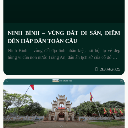
NINH BÌNH – VÙNG ĐẤT DI SẢN, ĐIỂM
ĐẾN HẤP DẪN TOÀN CẦU
Ninh Bình – vùng đất địa linh nhân kiệt, nơi hội tụ vẻ đẹp
hùng vĩ của non nước Tràng An, dấu ấn lịch sử của cố đô Hoa
Lư
26/09/2025