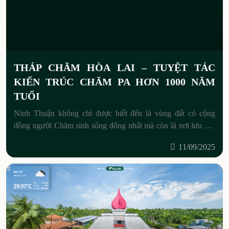
THÁP CHĂM HÒA LAI – TUYỆT TÁC
KIẾN TRÚC CHĂM PA HƠN 1000 NĂM
TUỔI
Ninh Thuận không chỉ được biết đến là vùng đất có cộng
đồng người Chăm sinh sống đông nhất mà còn là nơi lưu giữ
nhiều công trình kiến trúc
11/09/2025