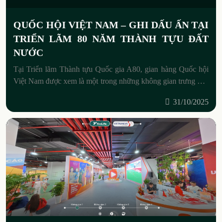
QUỐC HỘI VIỆT NAM – GHI DẤU ẤN TẠI
TRIỂN LÃM 80 NĂM THÀNH TỰU ĐẤT
NƯỚC
Tại Triển lãm Thành tựu Quốc gia A80, gian hàng Quốc hội
Việt Nam được xem là một trong những không gian trưng bày
đặc biệt, thể hiện biểu tượng
31/10/2025