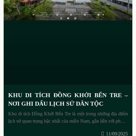
KHU DI TÍCH ĐỒNG KHỞI BẾN TRE –
NƠI GHI DẤU LỊCH SỬ DÂN TỘC
Khu di tích Đồng Khởi Bến Tre là một trong những địa điểm
lịch sử quan trọng bậc nhất của miền Nam, gắn liền với phong
trào cách mạng Đồng
11/09/2025