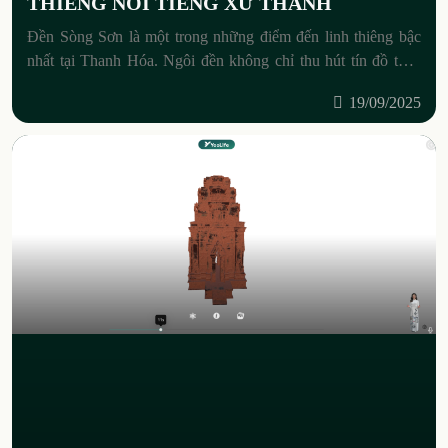
THIÊNG NỔI TIẾNG XỨ THANH
Đền Sòng Sơn là một trong những điểm đến linh thiêng bậc
nhất tại Thanh Hóa. Ngôi đền không chỉ thu hút tín đồ thập
phương đến dâng hương, cầu
19/09/2025