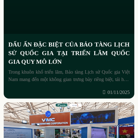
DẤU ẤN ĐẶC BIỆT CỦA BẢO TÀNG LỊCH
SỬ QUỐC GIA TẠI TRIỂN LÃM QUỐC
GIA QUY MÔ LỚN
Trong khuôn khổ triển lãm, Bảo tàng Lịch sử Quốc gia Việt
Nam mang đến một không gian trưng bày riêng biệt, tái hiện
dòng chảy lịch sử dân tộc
01/11/2025