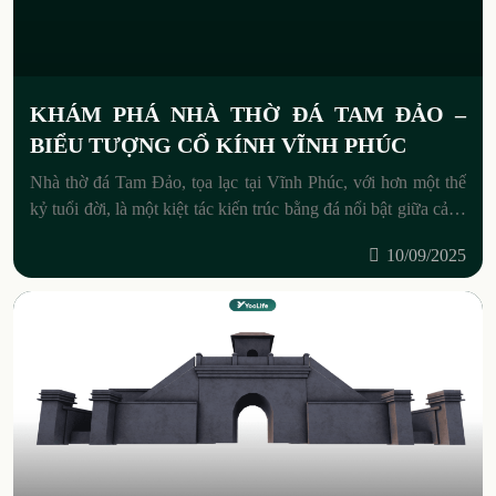
KHÁM PHÁ NHÀ THỜ ĐÁ TAM ĐẢO –
BIỂU TƯỢNG CỔ KÍNH VĨNH PHÚC
Nhà thờ đá Tam Đảo, tọa lạc tại Vĩnh Phúc, với hơn một thế
kỷ tuổi đời, là một kiệt tác kiến trúc bằng đá nổi bật giữa cảnh
núi
10/09/2025