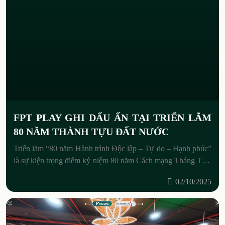
FPT PLAY GHI DẤU ẤN TẠI TRIỂN LÃM
80 NĂM THÀNH TỰU ĐẤT NƯỚC
Triển lãm “80 năm Hành trình Độc lập – Tự do – Hạnh phúc”
là sự kiện trọng điểm kỷ niệm 80 năm Cách mạng Tháng Tám
và Quốc khánh
02/10/2025