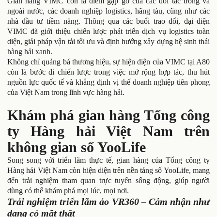
Gian hàng VIMC còn là điểm gặp gỡ của các đối tác trong và
ngoài nước, các doanh nghiệp logistics, hãng tàu, cũng như các
nhà đầu tư tiềm năng. Thông qua các buổi trao đổi, đại diện
VIMC đã giới thiệu chiến lược phát triển dịch vụ logistics toàn
diện, giải pháp vận tải tối ưu và định hướng xây dựng hệ sinh thái
hàng hải xanh.
Không chỉ quảng bá thương hiệu, sự hiện diện của VIMC tại A80
còn là bước đi chiến lược trong việc mở rộng hợp tác, thu hút
nguồn lực quốc tế và khẳng định vị thế doanh nghiệp tiên phong
của Việt Nam trong lĩnh vực hàng hải.
Khám phá gian hàng Tổng công
ty Hàng hải Việt Nam trên
không gian số YooLife
Song song với triển lãm thực tế, gian hàng của Tổng công ty
Hàng hải Việt Nam còn hiện diện trên nền tảng số YooLife, mang
đến trải nghiệm tham quan trực tuyến sống động, giúp người
dùng có thể khám phá mọi lúc, mọi nơi.
Trải nghiệm triển lãm ảo VR360 – Cảm nhận như
đang có mặt thật