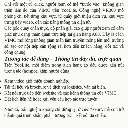
Chỉ với một cú click, người xem có thể “bước vào” không gian
triển lãm ảo của VIMC trên YooLife. Công nghệ VR360 mô
phỏng chi tiết từng khu vực, từ quầy giới thiệu dịch vụ, khu vực
trưng bày video, đến các bảng thông tin điện tử.
Các góc quay chân thực, độ phân giải cao giúp người xem có cảm
giác như đang tham quan trực tiếp tại gian hàng A80. Đây là cách
VIMC mở rộng không gian triển lãm truyền thống lên môi trường
số, tạo cơ hội tiếp cận rộng rãi hơn đến khách hàng, đối tác và
công chúng.
Tương tác dễ dàng – Thông tin đầy đủ, trực quan
Trên YooLife, mỗi điểm trong gian hàng ảo đều được gắn nút
tương tác (hotspot) giúp người dùng:
Xem video giới thiệu doanh nghiệp.
Tải tài liệu và brochure về dịch vụ logistics, vận tải biển.
Kết nối trực tiếp đến website và các kênh thông tin của VIMC.
Đặt lịch liên hệ hoặc gửi yêu cầu hợp tác trực tuyến.
Nhờ đó, trải nghiệm không chỉ dừng lại ở việc “xem”, mà còn trở
thành quá trình khám phá – tương tác – kết nối đa chiều.