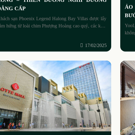
LONG – THIÊN ĐƯỜNG NGHỈ DƯỠNG
ẢO
ĐẲNG CẤP
BƯỚ
hách sạn Phoenix Legend Halong Bay Villas được lấy
YooL
ảm hứng từ loài chim Phượng Hoàng cao quý, các kiến
khôn
rúc sư người Pháp đã tạo ra một khu vườn
AR để
17/02/2025