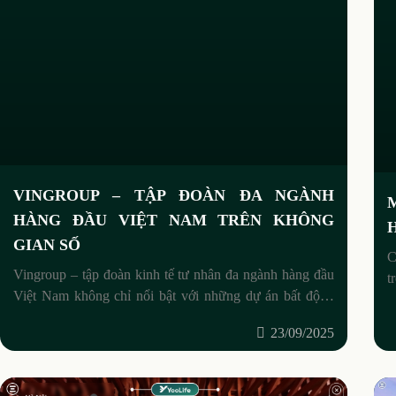
VINGROUP – TẬP ĐOÀN ĐA NGÀNH
HÀNG ĐẦU VIỆT NAM TRÊN KHÔNG
GIAN SỐ
C
Vingroup – tập đoàn kinh tế tư nhân đa ngành hàng đầu
t
Việt Nam không chỉ nổi bật với những dự án bất động
đ
sản, thương mại, công nghệ, y
23/09/2025