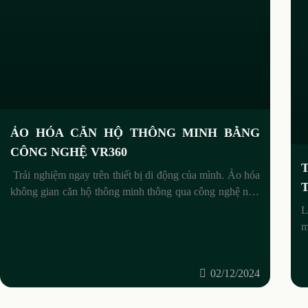
ẢO HÓA CĂN HỘ THÔNG MINH BẰNG
CÔNG NGHỆ VR360
Trải nghiệm ngay trên thiết bị di động của mình. Ảo hóa
không gian căn hộ thông minh thông qua công nghệ như
VR (thực tế ảo) hoặc AR
L
m
đ
02/12/2024