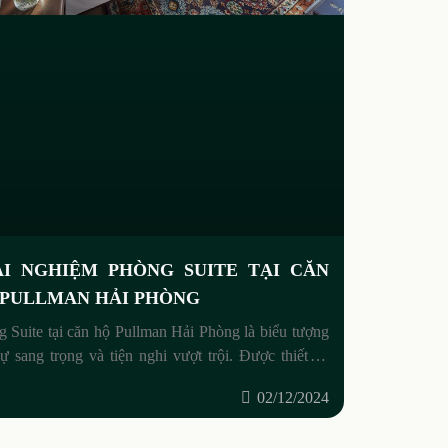
ẢI NGHIỆM PHÒNG SUITE TẠI CĂN
 PULLMAN HẢI PHÒNG
 Suite tại căn hộ Pullman Hải Phòng là biểu tượng
ự sang trọng và tiện nghi vượt trội. Được thiết kế
phong cách hiện đại, không gian
02/12/2024