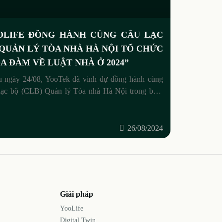
OLIFE ĐỒNG HÀNH CÙNG CÂU LẠC
QUẢN LÝ TÒA NHÀ HÀ NỘI TỔ CHỨC
A ĐÀM VỀ LUẬT NHÀ Ở 2024”
u ngày 24/08, YooTek đã vinh dự đồng hành cùng
lạc bộ (CLB) Quản lý Tòa nhà Hà Nội trong buổi
àm chuyên đề về Luật Nhà ở 2024.
26/08/2024
Giải pháp
YooLife
Digital Twin