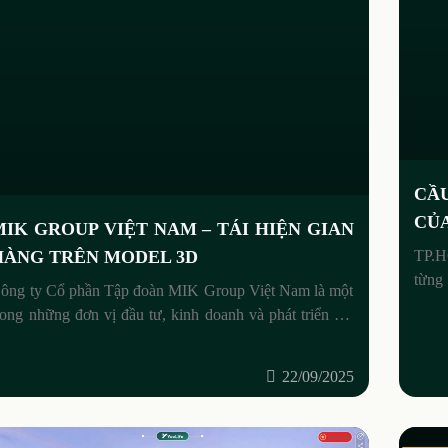
CẦ
CỦA
MIK GROUP VIỆT NAM – TÁI HIỆN GIAN
HÀNG TRÊN MODEL 3D
TP.H
từng
ông ty Cổ phần Tập đoàn MIK Group Việt Nam là một
tầng
rong những đơn vị đầu tư, kinh doanh và phát triển bất
ộng sản uy tín hàng đầu.
22/09/2025