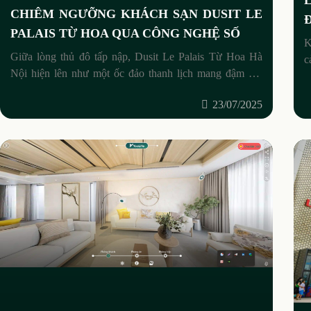
CHIÊM NGƯỠNG KHÁCH SẠN DUSIT LE
PALAIS TỪ HOA QUA CÔNG NGHỆ SỐ
K
Giữa lòng thủ đô tấp nập, Dusit Le Palais Từ Hoa Hà
c
Nội hiện lên như một ốc đảo thanh lịch mang đậm hơi
t
thở Hoàng gia, nơi vẻ đẹp
23/07/2025