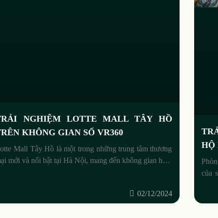
TRẢI NGHIỆM LOTTE MALL TÂY HỒ
TR
TRÊN KHÔNG GIAN SỐ VR360
HỘ
otte Mall Tây Hồ là một trong những trung tâm thương
ại mới và nổi bật tại Hà Nội, mang đến không gian hiện
Phòng
ại và đa dạng trải nghiệm
của s
theo 
02/12/2024