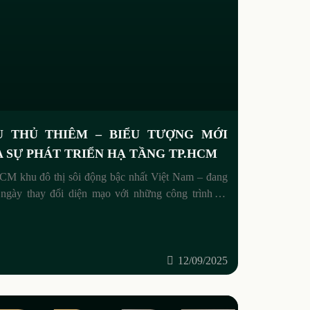
U THỦ THIÊM – BIỂU TƯỢNG MỚI
 SỰ PHÁT TRIỂN HẠ TẦNG TP.HCM
CM khu đô thị sôi động bậc nhất Việt Nam – đang
 ngày thay đổi diện mạo với những công trình hạ
 quy mô lớn, mang tầm vóc
12/09/2025