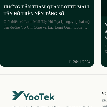
HƯỚNG DẪN THAM QUAN LOTTE MALL
TÂY HỒ TRÊN NỀN TẢNG SỐ
Giới thiệu về Lotte Mall Tây Hồ Tọa lạc ngay tại hai mặt
tiền đường Võ Chí Công và Lạc Long Quân, Lotte Mall
West Lake Hanoi. Dự án Lotte
K
l
26/11/2024
Về
Kết
Giớ