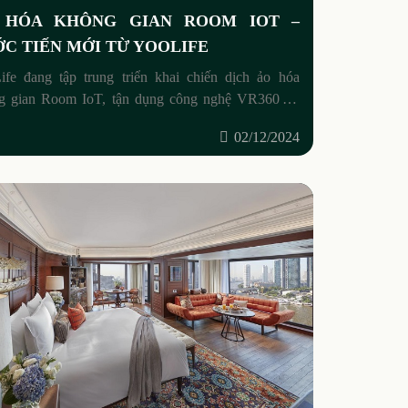
 HÓA KHÔNG GIAN ROOM IOT –
C TIẾN MỚI TỪ YOOLIFE
ife đang tập trung triển khai chiến dịch ảo hóa
g gian Room IoT, tận dụng công nghệ VR360 và
 mang đến trải nghiệm mới lạ và tiện
02/12/2024