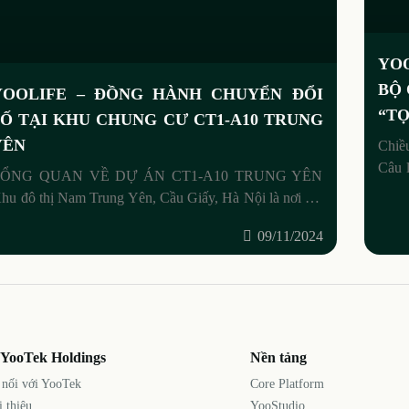
YO
BỘ 
YOOLIFE – ĐỒNG HÀNH CHUYỂN ĐỔI
“TỌ
SỐ TẠI KHU CHUNG CƯ CT1-A10 TRUNG
YÊN
Chiề
Câu 
TỔNG QUAN VỀ DỰ ÁN CT1-A10 TRUNG YÊN
tọa đ
hu đô thị Nam Trung Yên, Cầu Giấy, Hà Nội là nơi tọa
ạc của tòa nhà CT1-A10, thuộc Dự án Nhà
09/11/2024
 YooTek Holdings
Nền tảng
 nối với YooTek
Core Platform
i thiệu
YooStudio