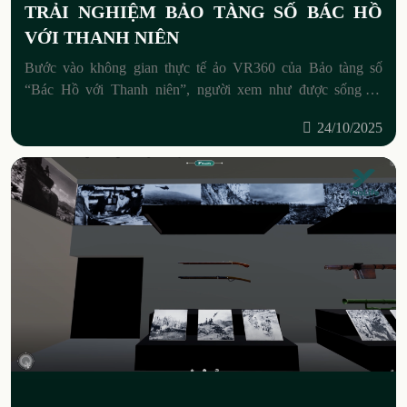
TRẢI NGHIỆM BẢO TÀNG SỐ BÁC HỒ
VỚI THANH NIÊN
Bước vào không gian thực tế ảo VR360 của Bảo tàng số
“Bác Hồ với Thanh niên”, người xem như được sống lại
những khoảnh khắc lịch sử thiêng liêng.
24/10/2025