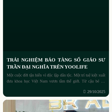
TRẢI NGHIỆM BẢO TÀNG SỐ GIÁO SƯ
TRẦN ĐẠI NGHĨA TRÊN YOOLIFE
Một cuộc đời tận hiến vì độc lập dân tộc. Một trí tuệ kiệt xuất
đưa khoa học Việt Nam vươn tầm thế giới. Từ cậu bé xứ
Nghệ giàu
29/10/2025