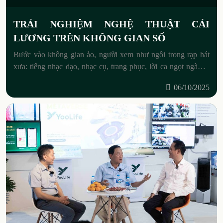
TRẢI NGHIỆM NGHỆ THUẬT CẢI
LƯƠNG TRÊN KHÔNG GIAN SỐ
Bước vào không gian ảo, người xem như ngồi trong rạp hát
xưa: tiếng nhạc dạo, nhạc cụ, trang phục, lời ca ngọt ngào…
tất cả được phục dựng sống
06/10/2025