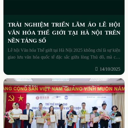
TRẢI NGHIỆM TRIỂN LÃM ẢO LỄ HỘI
VĂN HÓA THẾ GIỚI TẠI HÀ NỘI TRÊN
NỀN TẢNG SỐ
Lễ hội Văn hóa Thế giới tại Hà Nội 2025 không chỉ là sự kiện
giao lưu văn hóa quốc tế đặc sắc giữa lòng Thủ đô, mà còn
được
14/10/2025