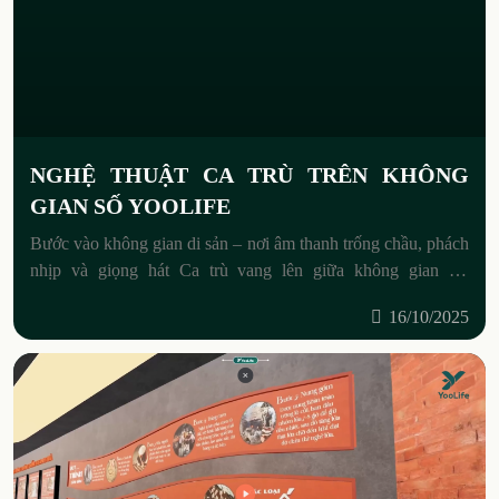
NGHỆ THUẬT CA TRÙ TRÊN KHÔNG
GIAN SỐ YOOLIFE
Bước vào không gian di sản – nơi âm thanh trống chầu, phách
nhịp và giọng hát Ca trù vang lên giữa không gian số.
YooLife mang đến một trải
16/10/2025