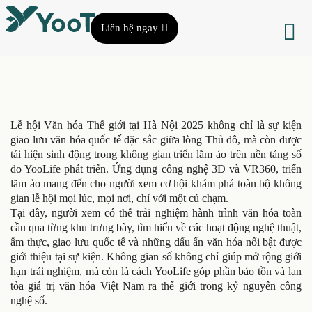
Liên hệ ngay
Lễ hội Văn hóa Thế giới tại Hà Nội 2025 không chỉ là sự kiện
giao lưu văn hóa quốc tế đặc sắc giữa lòng Thủ đô, mà còn được
tái hiện sinh động trong không gian triển lãm ảo trên nền tảng số
do YooLife phát triển. Ứng dụng công nghệ 3D và VR360, triển
lãm ảo mang đến cho người xem cơ hội khám phá toàn bộ không
gian lễ hội mọi lúc, mọi nơi, chỉ với một cú chạm.
Tại đây, người xem có thể trải nghiệm hành trình văn hóa toàn
cầu qua từng khu trưng bày, tìm hiểu về các hoạt động nghệ thuật,
ẩm thực, giao lưu quốc tế và những dấu ấn văn hóa nổi bật được
giới thiệu tại sự kiện. Không gian số không chỉ giúp mở rộng giới
hạn trải nghiệm, mà còn là cách YooLife góp phần bảo tồn và lan
tỏa giá trị văn hóa Việt Nam ra thế giới trong kỷ nguyên công
nghệ số.