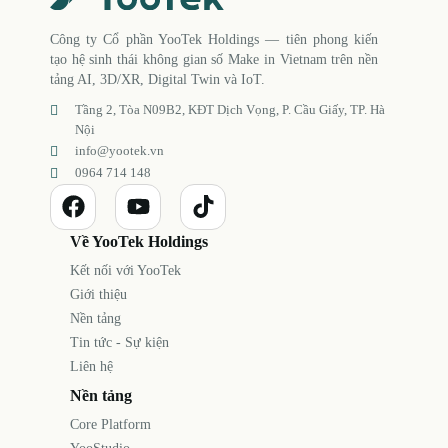
Công ty Cổ phần YooTek Holdings — tiên phong kiến
tạo hệ sinh thái không gian số Make in Vietnam trên nền
tảng AI, 3D/XR, Digital Twin và IoT.
Tầng 2, Tòa N09B2, KĐT Dịch Vọng, P. Cầu Giấy, TP. Hà
Nội
info@yootek.vn
0964 714 148
Về YooTek Holdings
Kết nối với YooTek
Giới thiệu
Nền tảng
Tin tức - Sự kiện
Liên hệ
Nền tảng
Core Platform