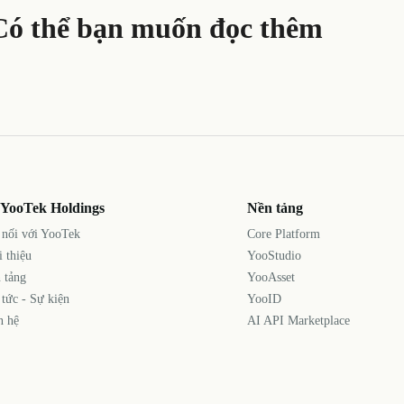
Có thể bạn muốn đọc thêm
 YooTek Holdings
Nền tảng
 nối với YooTek
Core Platform
i thiệu
YooStudio
 tảng
YooAsset
 tức - Sự kiện
YooID
n hệ
AI API Marketplace