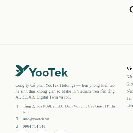
Về
Kết
Giớ
Công ty Cổ phần YooTek Holdings — tiên phong kiến tạo
Nền
hệ sinh thái không gian số Make in Vietnam trên nền tảng
AI, 3D/XR, Digital Twin và IoT.
Tin
Liê
Tầng 2, Tòa N09B2, KĐT Dịch Vọng, P. Cầu Giấy, TP. Hà
Nội
info@yootek.vn
0964 714 148