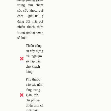
trung tâm chăm
sóc sức khỏe, vui
chơi – giải trí…)
đang đối mặt với
nhiều thách thức
trong guồng quay
số hóa:
Thiếu công
cụ xây dựng
trải nghiệm
số hấp dẫn
cho khách
hàng.
Phụ thuộc
vào các nền
tảng trung
gian, tốn
chi phí và
thiếu tính cá
nhân hóa.