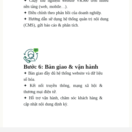
✦ Chạy thử nghiệm website VR360 trên nhiều
nền tảng (web, mobile…).
✦ Điều chỉnh theo phản hồi của doanh nghiệp.
✦ Hướng dẫn sử dụng hệ thống quản trị nội dung
(CMS), gửi báo cáo & phân tích.
Bước 6: Bàn giao & vận hành
✦ Bàn giao đầy đủ hệ thống website và dữ liệu
số hóa.
✦ Kết nối truyền thông, mạng xã hội &
thương mại điện tử.
✦ Hỗ trợ vận hành, chăm sóc khách hàng &
cập nhật nội dung định kỳ.