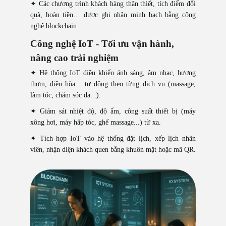
✦ Các chương trình khách hàng thân thiết, tích điểm đổi
quà, hoàn tiền… được ghi nhận minh bạch bằng công
nghệ blockchain.
Công nghệ IoT - Tối ưu vận hành,
nâng cao trải nghiệm
✦ Hệ thống IoT điều khiển ánh sáng, âm nhạc, hương
thơm, điều hòa... tự động theo từng dịch vụ (massage,
làm tóc, chăm sóc da...).
✦ Giám sát nhiệt độ, độ ẩm, công suất thiết bị (máy
xông hơi, máy hấp tóc, ghế massage...) từ xa.
✦ Tích hợp IoT vào hệ thống đặt lịch, xếp lịch nhân
viên, nhận diện khách quen bằng khuôn mặt hoặc mã QR.