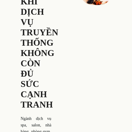
KHI
DỊCH
VỤ
TRUYỀN
THỐNG
KHÔNG
CÒN
ĐỦ
SỨC
CẠNH
TRANH
Ngành dịch vụ
spa, salon, nhà
hàng, phòng gym,