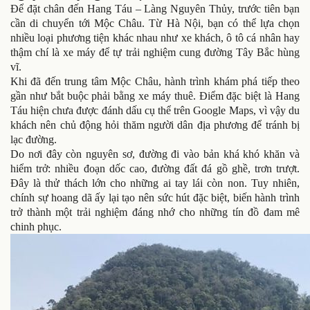
Để đặt chân đến Hang Táu – Làng Nguyên Thủy, trước tiên bạn
cần di chuyển tới Mộc Châu. Từ Hà Nội, bạn có thể lựa chọn
nhiều loại phương tiện khác nhau như xe khách, ô tô cá nhân hay
thậm chí là xe máy để tự trải nghiệm cung đường Tây Bắc hùng
vĩ.
Khi đã đến trung tâm Mộc Châu, hành trình khám phá tiếp theo
gần như bắt buộc phải bằng xe máy thuê. Điểm đặc biệt là Hang
Táu hiện chưa được đánh dấu cụ thể trên Google Maps, vì vậy du
khách nên chủ động hỏi thăm người dân địa phương để tránh bị
lạc đường.
Do nơi đây còn nguyên sơ, đường đi vào bản khá khó khăn và
hiểm trở: nhiều đoạn dốc cao, đường đất đá gồ ghề, trơn trượt.
Đây là thử thách lớn cho những ai tay lái còn non. Tuy nhiên,
chính sự hoang dã ấy lại tạo nên sức hút đặc biệt, biến hành trình
trở thành một trải nghiệm đáng nhớ cho những tín đồ đam mê
chinh phục.