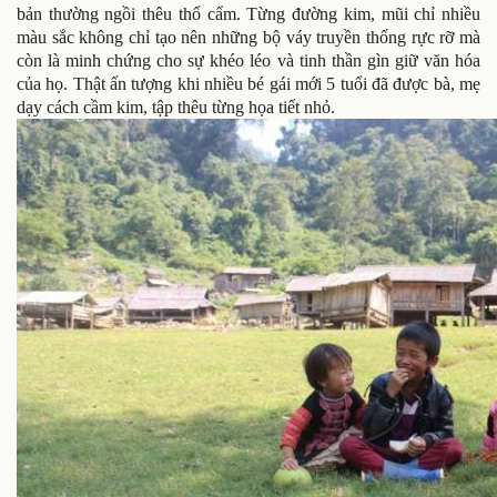
bản thường ngồi thêu thổ cẩm. Từng đường kim, mũi chỉ nhiều
màu sắc không chỉ tạo nên những bộ váy truyền thống rực rỡ mà
còn là minh chứng cho sự khéo léo và tinh thần gìn giữ văn hóa
của họ. Thật ấn tượng khi nhiều bé gái mới 5 tuổi đã được bà, mẹ
dạy cách cầm kim, tập thêu từng họa tiết nhỏ.