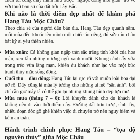
với thuở ban sơ của đất trời Tây Bắc.
Khi nào là thời điểm đẹp nhất để khám phá
Hang Táu Mộc Châu?
Theo chia sẻ của người dân bản địa, Hang Táu đẹp quanh năm,
mỗi mùa đều khoác lên mình một chiếc áo riêng, đủ sức níu chân
bất kỳ ai yêu thiên nhiên.
Mùa xuân
: Cả không gian ngập tràn sắc trắng tinh khôi của hoa
mận, xen lẫn những nương ngô xanh mướt. Khung cảnh ấy vừa
trong trẻo vừa lãng mạn, khiến du khách như lạc vào một bức
tranh thủy mặc sống động.
Cuối thu – đầu đông
: Hang Táu lại rực rỡ với muôn loài hoa dại
nở rộ. Đây cũng là mùa lý tưởng cho những ai mê “săn ảnh”, bởi
chỉ cần giơ máy là có thể ghi lại những khung hình đẹp tựa mơ.
Mùa mưa (tháng 7 – 8)
: Lời khuyên dành cho du khách là
không nên đi vào thời điểm này. Đường đất trơn trượt, sình lầy,
nhiều đoạn dốc gồ ghề khiến việc di chuyển trở nên nguy hiểm và
kém an toàn.
Hành trình chinh phục Hang Táu – “tọa độ
nguyên thủy” giữa Mộc Châu