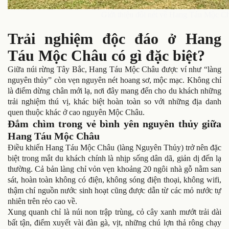
Giới thiệu đôi nét về Hang Táu Mộc C
Trải nghiệm độc đáo ở Hang
Táu Mộc Châu có gì đặc biệt?
Giữa núi rừng Tây Bắc, Hang Táu Mộc Châu được ví như “làng
nguyên thủy” còn vẹn nguyên nét hoang sơ, mộc mạc. Không chỉ
là điểm dừng chân mới lạ, nơi đây mang đến cho du khách những
trải nghiệm thú vị, khác biệt hoàn toàn so với những địa danh
quen thuộc khác ở cao nguyên Mộc Châu.
Đắm chìm trong vẻ bình yên nguyên thủy giữa
Hang Táu Mộc Châu
Điều khiến Hang Táu Mộc Châu (làng Nguyên Thủy) trở nên đặc
biệt trong mắt du khách chính là nhịp sống dân dã, giản dị đến lạ
thường. Cả bản làng chỉ vỏn vẹn khoảng 20 ngôi nhà gỗ nằm san
sát, hoàn toàn không có điện, không sóng điện thoại, không wifi,
thậm chí nguồn nước sinh hoạt cũng được dẫn từ các mỏ nước tự
nhiên trên rẻo cao về.
Xung quanh chỉ là núi non trập trùng, cỏ cây xanh mướt trải dài
bất tận, điểm xuyết vài đàn gà, vịt, những chú lợn thả rông chạy