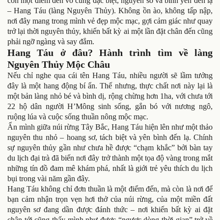
còn một điểm đến vô cùng đặc biệt, nguyên sơ và bình yên đến lạ
– Hang Táu (làng Nguyên Thủy). Không ồn ào, không tấp nập,
nơi đây mang trong mình vẻ đẹp mộc mạc, gợi cảm giác như quay
trở lại thời nguyên thủy, khiến bất kỳ ai một lần đặt chân đến cũng
phải ngỡ ngàng và say đắm.
Hang Táu ở đâu? Hành trình tìm về làng
Nguyên Thủy Mộc Châu
Nếu chỉ nghe qua cái tên Hang Táu, nhiều người sẽ lầm tưởng
đây là một hang động bí ẩn. Thế nhưng, thực chất nơi này lại là
một bản làng nhỏ bé và bình dị, rộng chừng hơn 1ha, với chưa tới
22 hộ dân người H’Mông sinh sống, gắn bó với nương ngô,
ruộng lúa và cuộc sống thuần nông mộc mạc.
Ẩn mình giữa núi rừng Tây Bắc, Hang Táu hiện lên như một thảo
nguyên thu nhỏ – hoang sơ, tách biệt và yên bình đến lạ. Chính
sự nguyên thủy gần như chưa hề được “chạm khắc” bởi bàn tay
du lịch đại trà đã biến nơi đây trở thành một tọa độ vàng trong mắt
những tín đồ đam mê khám phá, nhất là giới trẻ yêu thích du lịch
bụi trong vài năm gần đây.
Hang Táu không chỉ đơn thuần là một điểm đến, mà còn là nơi để
bạn cảm nhận trọn vẹn hơi thở của núi rừng, của một miền đất
nguyên sơ đang dần được đánh thức – nơi khiến bất kỳ ai đặt
chân tới cũng thấy mình như được “ngược dòng thời gian” trở về