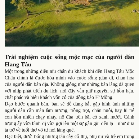
Đắm chìm trong vẻ bình yên nguyên thủ
Trải nghiệm cuộc sống mộc mạc của người dân
Hang Táu
Một trong những điều níu chân du khách khi đến Hang Táu Mộc
Châu chính là được hòa mình vào cuộc sống giản dị, chan hòa
của người dân bản địa. Không giống như những bản làng đã quen
với nhịp phát triển du lịch, nơi đây vẫn giữ nguyên sự hồn hậu,
chất phác và hiếu khách vốn có của đồng bào H’Mông.
Dạo bước quanh bản, bạn sẽ dễ dàng bắt gặp hình ảnh những
người dân cần mẫn làm nương, trồng trọt, chăn nuôi, hay lũ trẻ
con hồn nhiên chạy nhảy, nô đùa trên bãi cỏ xanh mướt. Cảnh
tượng ấy vừa bình dị vừa gợi lên một sự gần gũi đến lạ – như đưa
ta trở về tuổi thơ vô tư nơi làng quê.
Đặc biệt, dưới bóng những tán cây cổ thụ, phụ nữ và trẻ em trong