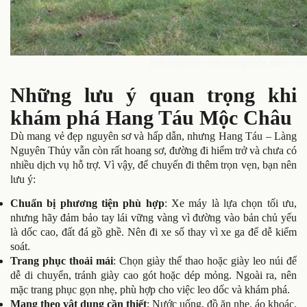
Trải nghiệm cuộc sống mộc mạc củ
Những lưu ý quan trọng khi
khám phá Hang Táu Mộc Châu
Dù mang vẻ đẹp nguyên sơ và hấp dẫn, nhưng Hang Táu – Làng
Nguyên Thủy vẫn còn rất hoang sơ, đường đi hiểm trở và chưa có
nhiều dịch vụ hỗ trợ. Vì vậy, để chuyến đi thêm trọn vẹn, bạn nên
lưu ý:
Chuẩn bị phương tiện phù hợp
: Xe máy là lựa chọn tối ưu,
nhưng hãy đảm bảo tay lái vững vàng vì đường vào bản chủ yếu
là dốc cao, đất đá gồ ghề. Nên đi xe số thay vì xe ga để dễ kiểm
soát.
Trang phục thoải mái
: Chọn giày thể thao hoặc giày leo núi để
dễ di chuyển, tránh giày cao gót hoặc dép mỏng. Ngoài ra, nên
mặc trang phục gọn nhẹ, phù hợp cho việc leo dốc và khám phá.
Mang theo vật dụng cần thiết
: Nước uống, đồ ăn nhẹ, áo khoác,