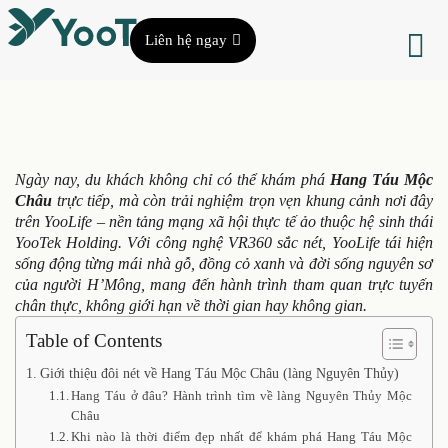
Liên hệ ngay
Ngày nay, du khách không chỉ có thể khám phá
Hang Táu Mộc
Châu
trực tiếp, mà còn trải nghiệm trọn vẹn khung cảnh nơi đây
trên YooLife – nền tảng mạng xã hội thực tế ảo thuộc hệ sinh thái
YooTek Holding. Với công nghệ VR360 sắc nét, YooLife tái hiện
sống động từng mái nhà gỗ, đồng cỏ xanh và đời sống nguyên sơ
của người H’Mông, mang đến hành trình tham quan trực tuyến
chân thực, không giới hạn về thời gian hay không gian.
Table of Contents
Giới thiệu đôi nét về Hang Táu Mộc Châu (làng Nguyên Thủy)
Hang Táu ở đâu? Hành trình tìm về làng Nguyên Thủy Mộc
Châu
Khi nào là thời điểm đẹp nhất để khám phá Hang Táu Mộc