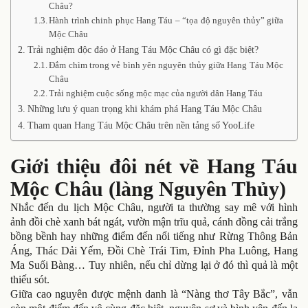
Châu?
Hành trình chinh phục Hang Táu – “tọa độ nguyên thủy” giữa
Mộc Châu
Trải nghiệm độc đáo ở Hang Táu Mộc Châu có gì đặc biệt?
Đắm chìm trong vẻ bình yên nguyên thủy giữa Hang Táu Mộc
Châu
Trải nghiệm cuộc sống mộc mạc của người dân Hang Táu
Những lưu ý quan trọng khi khám phá Hang Táu Mộc Châu
Tham quan Hang Táu Mộc Châu trên nền tảng số YooLife
Giới thiệu đôi nét về Hang Táu
Mộc Châu (làng Nguyên Thủy)
Nhắc đến du lịch Mộc Châu, người ta thường say mê với hình
ảnh đồi chè xanh bát ngát, vườn mận trĩu quả, cánh đồng cải trắng
bồng bềnh hay những điểm đến nổi tiếng như Rừng Thông Bản
Áng, Thác Dải Yếm, Đồi Chè Trái Tim, Đỉnh Pha Luông, Hang
Ma Suối Bàng… Tuy nhiên, nếu chỉ dừng lại ở đó thì quả là một
thiếu sót.
Giữa cao nguyên được mệnh danh là “Nàng thơ Tây Bắc”, vẫn