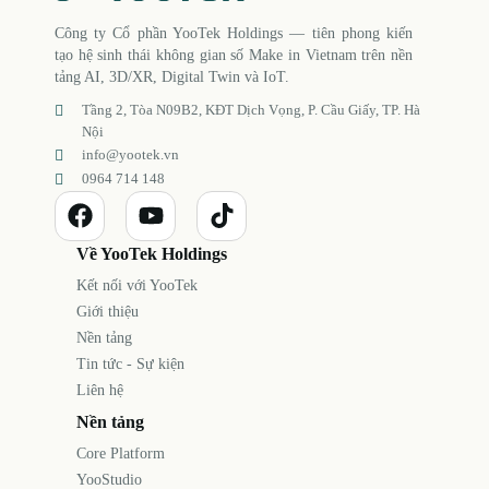
Công ty Cổ phần YooTek Holdings — tiên phong kiến
tạo hệ sinh thái không gian số Make in Vietnam trên nền
tảng AI, 3D/XR, Digital Twin và IoT.
Tầng 2, Tòa N09B2, KĐT Dịch Vọng, P. Cầu Giấy, TP. Hà
Nội
info@yootek.vn
0964 714 148
Về YooTek Holdings
Kết nối với YooTek
Giới thiệu
Nền tảng
Tin tức - Sự kiện
Liên hệ
Nền tảng
Core Platform
YooStudio