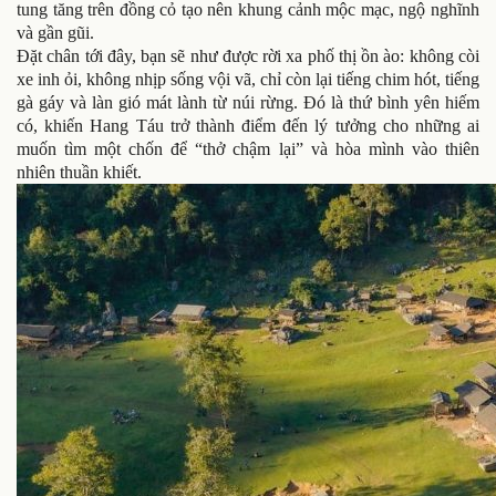
tung tăng trên đồng cỏ tạo nên khung cảnh mộc mạc, ngộ nghĩnh
và gần gũi.
Đặt chân tới đây, bạn sẽ như được rời xa phố thị ồn ào: không còi
xe inh ỏi, không nhịp sống vội vã, chỉ còn lại tiếng chim hót, tiếng
gà gáy và làn gió mát lành từ núi rừng. Đó là thứ bình yên hiếm
có, khiến Hang Táu trở thành điểm đến lý tưởng cho những ai
muốn tìm một chốn để “thở chậm lại” và hòa mình vào thiên
nhiên thuần khiết.