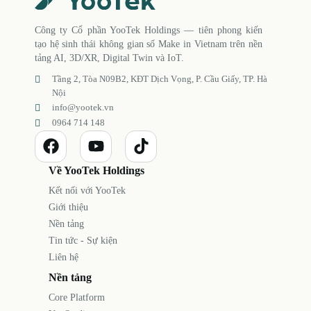
Công ty Cổ phần YooTek Holdings — tiên phong kiến
tạo hệ sinh thái không gian số Make in Vietnam trên nền
tảng AI, 3D/XR, Digital Twin và IoT.
Tầng 2, Tòa N09B2, KĐT Dịch Vọng, P. Cầu Giấy, TP. Hà
Nội
info@yootek.vn
0964 714 148
Về YooTek Holdings
Kết nối với YooTek
Giới thiệu
Nền tảng
Tin tức - Sự kiện
Liên hệ
Nền tảng
Core Platform