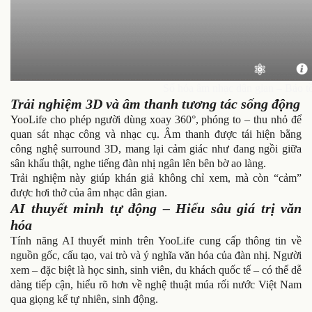
Số hóa âm nhạc dân gian – Bảo tồn
Trải nghiệm 3D và âm thanh tương tác sống động
YooLife cho phép người dùng xoay 360°, phóng to – thu nhỏ để
quan sát nhạc công và nhạc cụ. Âm thanh được tái hiện bằng
công nghệ surround 3D, mang lại cảm giác như đang ngồi giữa
sân khấu thật, nghe tiếng đàn nhị ngân lên bên bờ ao làng.
Trải nghiệm này giúp khán giả không chỉ xem, mà còn “cảm”
được hơi thở của âm nhạc dân gian.
AI thuyết minh tự động – Hiểu sâu giá trị văn
hóa
Tính năng AI thuyết minh trên YooLife cung cấp thông tin về
nguồn gốc, cấu tạo, vai trò và ý nghĩa văn hóa của đàn nhị. Người
xem – đặc biệt là học sinh, sinh viên, du khách quốc tế – có thể dễ
dàng tiếp cận, hiểu rõ hơn về nghệ thuật múa rối nước Việt Nam
qua giọng kể tự nhiên, sinh động.