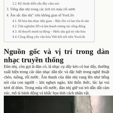
Kỹ thuật diễn tấu đầy cảm xúc
Tiếng đàn nhị trong các tích trò múa rối nước
Âm sắc đàn nhị” trên không gian số YooLife
Số hóa âm nhạc dân gian – Bảo tồn và lan tỏa di sản
Trải nghiệm 3D và âm thanh tương tác sống động
AI thuyết minh tự động – Hiểu sâu giá trị văn hóa
Cộng đồng yêu văn hóa Việt kết nối trên YooLife
Nguồn gốc và vị trí trong dàn
nhạc truyền thống
Đàn nhị, còn gọi là đàn cò, là nhạc cụ dây kéo có hai dây, thường
xuất hiện trong các dàn nhạc dân tộc và đặc biệt trong nghệ thuật
chèo, tuồng, rối nước. Âm thanh của đàn nhị vang lên như tiếng
nói của con người – khi nghẹn ngào, khi thổn thức, lúc lại vui
tươi dí dỏm. Trong múa rối nước, đàn nhị giữ vai trò dẫn dắt cảm
xúc, mô tả hành động và khắc họa tính cách nhân vật.