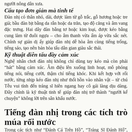
người nông dân xưa.
Cấu tạo đơn giản mà tinh tế
Đàn nhị có thân nhỏ, dài, được làm từ gỗ trắc, gỗ hương hoặc tre
già; bầu đàn bịt bằng da rắn hoặc da trăn, tạo độ căng và âm vang
đặc trưng. Hai dây đàn bằng tơ hoặc kim loại, được kéo bằng
cung làm từ đuôi ngựa – cho âm thanh vừa ấm áp vừa sắc nét.
Chính sự giản dị ấy giúp đàn nhị dễ hòa âm cùng tiếng trống,
tiếng sáo, tạo nên bản hòa tấu dân gian giàu sắc thái.
Kỹ thuật diễn tấu đầy cảm xúc
Nghệ nhân chơi đàn nhị không chỉ dùng tay kéo mà còn phải
“hát” bằng cảm xúc. Âm điệu lên xuống linh hoạt, mô phỏng
tiếng nói, tiếng cười, thậm chí tiếng khóc. Khi kết hợp với rối
nước, từng nhịp kéo đàn nhị như thổi hồn vào nhân vật – từ chú
Tễu vui tính đến tráng sĩ hiên ngang hay cô gái làng dịu dàng.
Đây chính là kỹ thuật tinh tế giúp đàn nhị trở thành “người kể
chuyện” không lời trên sân khấu nước.
Tiếng đàn nhị trong các tích trò
múa rối nước
Trong các tích như “Đánh Cá Trên Hồ”, “Tráng Sĩ Đánh Hổ”,