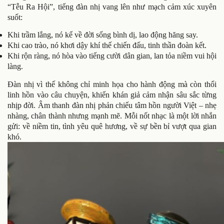
“Tễu Ra Hội”, tiếng đàn nhị vang lên như mạch cảm xúc xuyên
suốt:
Khi trầm lắng, nó kể về đời sống bình dị, lao động hăng say.
Khi cao trào, nó khơi dậy khí thế chiến đấu, tinh thần đoàn kết.
Khi rộn ràng, nó hòa vào tiếng cười dân gian, lan tỏa niềm vui hội
làng.
Đàn nhị vì thế không chỉ minh họa cho hành động mà còn thổi
linh hồn vào câu chuyện, khiến khán giả cảm nhận sâu sắc từng
nhịp đời. Âm thanh đàn nhị phản chiếu tâm hồn người Việt – nhẹ
nhàng, chân thành nhưng mạnh mẽ. Mỗi nốt nhạc là một lời nhắn
gửi: về niềm tin, tình yêu quê hương, về sự bền bỉ vượt qua gian
khó.