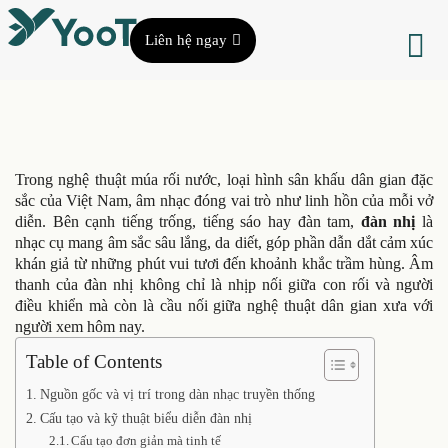
Liên hệ ngay
Trong nghệ thuật múa rối nước, loại hình sân khấu dân gian đặc
sắc của Việt Nam, âm nhạc đóng vai trò như linh hồn của mỗi vở
diễn. Bên cạnh tiếng trống, tiếng sáo hay đàn tam,
đàn nhị
là
nhạc cụ mang âm sắc sâu lắng, da diết, góp phần dẫn dắt cảm xúc
khán giả từ những phút vui tươi đến khoảnh khắc trầm hùng. Âm
thanh của đàn nhị không chỉ là nhịp nối giữa con rối và người
điều khiển mà còn là cầu nối giữa nghệ thuật dân gian xưa với
người xem hôm nay.
Table of Contents
Nguồn gốc và vị trí trong dàn nhạc truyền thống
Cấu tạo và kỹ thuật biểu diễn đàn nhị
Cấu tạo đơn giản mà tinh tế