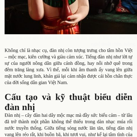
Đàn nhị, còn gọi là đàn cò, là nhạc cụ dây kéo có hai dây, thường x
nghệ thuật chèo, tuồng,
Không chỉ là nhạc cụ, đàn nhị còn tượng trưng cho tâm hồn Việt
– mộc mạc, kiên cường và giàu cảm xúc. Tiếng đàn nhị như lời tự
sự của người nông dân giữa cánh đồng, hay nỗi nhớ quê trong
đêm trăng làng xưa. Vì thế, mỗi khi âm thanh ấy vang lên giữa
mặt nước lung linh, khán giả lại cảm nhận được cái hồn chân thực
của đời sống dân gian Việt Nam.
Cấu tạo và kỹ thuật biểu diễn
đàn nhị
Đàn nhị – cây đàn hai dây mộc mạc mà đầy sức biểu cảm – từ lâu
đã trở thành một phần không thể thiếu trong dàn nhạc múa rối
nước truyền thống. Giữa tiếng sóng nước lăn tăn, tiếng đàn nhị
vang lên réo rắt, khi buồn bã, khi tươi vui, như kể lại tâm tình của