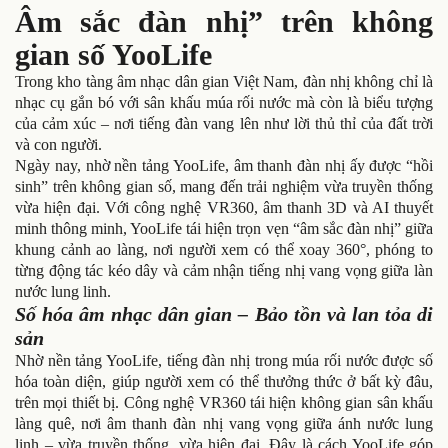
Âm sắc đàn nhị” trên không
gian số YooLife
Trong kho tàng âm nhạc dân gian Việt Nam, đàn nhị không chỉ là
nhạc cụ gắn bó với sân khấu múa rối nước mà còn là biểu tượng
của cảm xúc – nơi tiếng đàn vang lên như lời thủ thỉ của đất trời
và con người.
Ngày nay, nhờ nền tảng YooLife, âm thanh đàn nhị ấy được “hồi
sinh” trên không gian số, mang đến trải nghiệm vừa truyền thống
vừa hiện đại. Với công nghệ VR360, âm thanh 3D và AI thuyết
minh thông minh, YooLife tái hiện trọn vẹn “âm sắc đàn nhị” giữa
khung cảnh ao làng, nơi người xem có thể xoay 360°, phóng to
từng động tác kéo dây và cảm nhận tiếng nhị vang vọng giữa làn
nước lung linh.
Số hóa âm nhạc dân gian – Bảo tồn và lan tỏa di
sản
Nhờ nền tảng YooLife, tiếng đàn nhị trong múa rối nước được số
hóa toàn diện, giúp người xem có thể thưởng thức ở bất kỳ đâu,
trên mọi thiết bị. Công nghệ VR360 tái hiện không gian sân khấu
làng quê, nơi âm thanh đàn nhị vang vọng giữa ánh nước lung
linh – vừa truyền thống, vừa hiện đại. Đây là cách YooLife góp