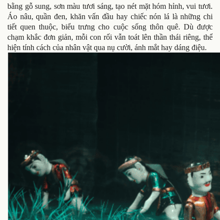
bằng gỗ sung, sơn màu tươi sáng, tạo nét mặt hóm hỉnh, vui tươi.
Áo nâu, quần đen, khăn vấn đầu hay chiếc nón lá là những chi
tiết quen thuộc, biểu trưng cho cuộc sống thôn quê. Dù được
chạm khắc đơn giản, mỗi con rối vẫn toát lên thần thái riêng, thể
hiện tính cách của nhân vật qua nụ cười, ánh mắt hay dáng điệu.