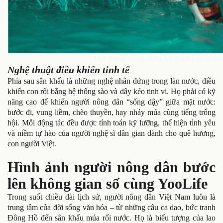
Đặc trưng tạo hình và kỹ thuật người nô
Nghệ thuật điều khiển tinh tế
Phía sau sân khấu là những nghệ nhân đứng trong làn nước, điều
khiển con rối bằng hệ thống sào và dây kéo tinh vi. Họ phải có kỹ
năng cao để khiến người nông dân “sống dậy” giữa mặt nước:
bước đi, vung liềm, chèo thuyền, hay nhảy múa cùng tiếng trống
hội. Mỗi động tác đều được tính toán kỹ lưỡng, thể hiện tình yêu
và niềm tự hào của người nghệ sĩ dân gian dành cho quê hương,
con người Việt.
Hình ảnh người nông dân bước
lên không gian số cùng YooLife
Trong suốt chiều dài lịch sử, người nông dân Việt Nam luôn là
trung tâm của đời sống văn hóa – từ những câu ca dao, bức tranh
Đông Hồ đến sân khấu múa rối nước. Họ là biểu tượng của lao