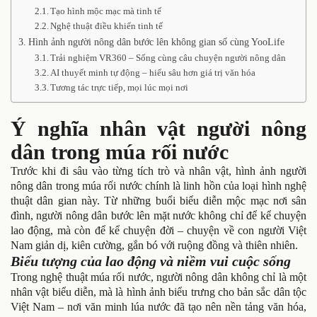
Tạo hình mộc mạc mà tinh tế
Nghệ thuật điều khiển tinh tế
Hình ảnh người nông dân bước lên không gian số cùng YooLife
Trải nghiệm VR360 – Sống cùng câu chuyện người nông dân
AI thuyết minh tự động – hiểu sâu hơn giá trị văn hóa
Tương tác trực tiếp, mọi lúc mọi nơi
Ý nghĩa nhân vật người nông
dân trong múa rối nước
Trước khi đi sâu vào từng tích trò và nhân vật, hình ảnh người
nông dân trong múa rối nước chính là linh hồn của loại hình nghệ
thuật dân gian này. Từ những buổi biểu diễn mộc mạc nơi sân
đình, người nông dân bước lên mặt nước không chỉ để kể chuyện
lao động, mà còn để kể chuyện đời – chuyện về con người Việt
Nam giản dị, kiên cường, gắn bó với ruộng đồng và thiên nhiên.
Biểu tượng của lao động và niềm vui cuộc sống
Trong nghệ thuật múa rối nước, người nông dân không chỉ là một
nhân vật biểu diễn, mà là hình ảnh biểu trưng cho bản sắc dân tộc
Việt Nam – nơi văn minh lúa nước đã tạo nên nền tảng văn hóa,