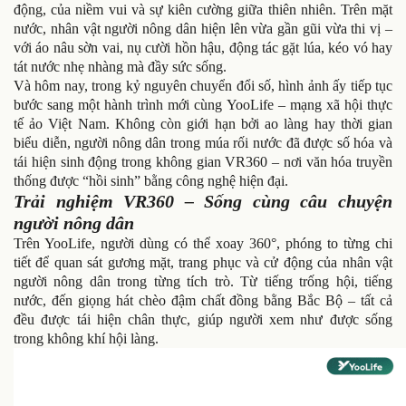
động, của niềm vui và sự kiên cường giữa thiên nhiên. Trên mặt
nước, nhân vật người nông dân hiện lên vừa gần gũi vừa thi vị –
với áo nâu sờn vai, nụ cười hồn hậu, động tác gặt lúa, kéo vó hay
tát nước nhẹ nhàng mà đầy sức sống.
Và hôm nay, trong kỷ nguyên chuyển đổi số, hình ảnh ấy tiếp tục
bước sang một hành trình mới cùng YooLife – mạng xã hội thực
tế ảo Việt Nam. Không còn giới hạn bởi ao làng hay thời gian
biểu diễn, người nông dân trong múa rối nước đã được số hóa và
tái hiện sinh động trong không gian VR360 – nơi văn hóa truyền
thống được “hồi sinh” bằng công nghệ hiện đại.
Trải nghiệm VR360 – Sống cùng câu chuyện
người nông dân
Trên YooLife, người dùng có thể xoay 360°, phóng to từng chi
tiết để quan sát gương mặt, trang phục và cử động của nhân vật
người nông dân trong từng tích trò. Từ tiếng trống hội, tiếng
nước, đến giọng hát chèo đậm chất đồng bằng Bắc Bộ – tất cả
đều được tái hiện chân thực, giúp người xem như được sống
trong không khí hội làng.