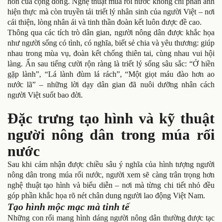
hồn của cộng đồng. Nghệ thuật múa rối nước không chỉ phản ánh
hiện thực mà còn truyền tải triết lý nhân sinh của người Việt – nơi
cái thiện, lòng nhân ái và tinh thần đoàn kết luôn được đề cao.
Thông qua các tích trò dân gian, người nông dân được khắc họa
như người sống có tình, có nghĩa, biết sẻ chia và yêu thương: giúp
nhau trong mùa vụ, đoàn kết chống thiên tai, cùng nhau vui hội
làng. Ẩn sau tiếng cười rộn ràng là triết lý sống sâu sắc: “Ở hiền
gặp lành”, “Lá lành đùm lá rách”, “Một giọt máu đào hơn ao
nước lã” – những lời dạy dân gian đã nuôi dưỡng nhân cách
người Việt suốt bao đời.
Đặc trưng tạo hình và kỹ thuật
người nông dân trong múa rối
nước
Sau khi cảm nhận được chiều sâu ý nghĩa của hình tượng người
nông dân trong múa rối nước, người xem sẽ càng trân trọng hơn
nghệ thuật tạo hình và biểu diễn – nơi mà từng chi tiết nhỏ đều
góp phần khắc họa rõ nét chân dung người lao động Việt Nam.
Tạo hình mộc mạc mà tinh tế
Những con rối mang hình dáng người nông dân thường được tạc