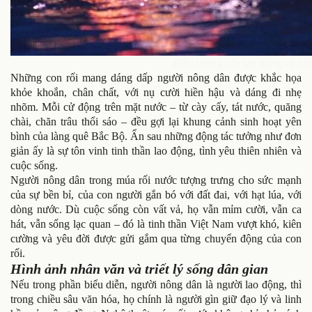
Biểu tượng của lao động và ni
Những con rối mang dáng dấp người nông dân được khắc họa
khỏe khoắn, chân chất, với nụ cười hiền hậu và dáng đi nhẹ
nhõm. Mỗi cử động trên mặt nước – từ cày cấy, tát nước, quăng
chài, chăn trâu thổi sáo – đều gợi lại khung cảnh sinh hoạt yên
bình của làng quê Bắc Bộ. Ẩn sau những động tác tưởng như đơn
giản ấy là sự tôn vinh tinh thần lao động, tình yêu thiên nhiên và
cuộc sống.
Người nông dân trong múa rối nước tượng trưng cho sức mạnh
của sự bền bỉ, của con người gắn bó với đất đai, với hạt lúa, với
dòng nước. Dù cuộc sống còn vất vả, họ vẫn mỉm cười, vẫn ca
hát, vẫn sống lạc quan – đó là tinh thần Việt Nam vượt khó, kiên
cường và yêu đời được gửi gắm qua từng chuyển động của con
rối.
Hình ảnh nhân văn và triết lý sống dân gian
Nếu trong phần biểu diễn, người nông dân là người lao động, thì
trong chiều sâu văn hóa, họ chính là người gìn giữ đạo lý và linh