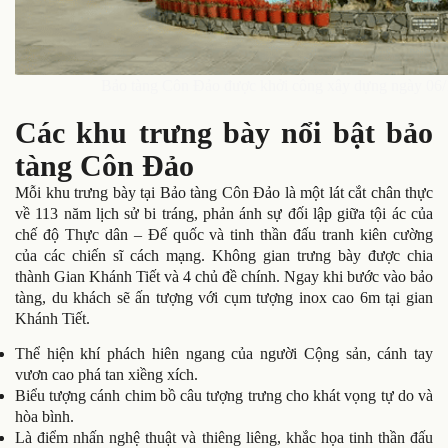
Bảo tàng Côn Đảo được khởi công xây dựng ngày 06/1
Các khu trưng bày nổi bật bảo
tàng Côn Đảo
Mỗi khu trưng bày tại Bảo tàng Côn Đảo là một lát cắt chân thực
về 113 năm lịch sử bi tráng, phản ánh sự đối lập giữa tội ác của
chế độ Thực dân – Đế quốc và tinh thần đấu tranh kiên cường
của các chiến sĩ cách mạng. Không gian trưng bày được chia
thành Gian Khánh Tiết và 4 chủ đề chính. Ngay khi bước vào bảo
tàng, du khách sẽ ấn tượng với cụm tượng inox cao 6m tại gian
Khánh Tiết.
Thể hiện khí phách hiên ngang của người Cộng sản, cánh tay
vươn cao phá tan xiềng xích.
Biểu tượng cánh chim bồ câu tượng trưng cho khát vọng tự do và
hòa bình.
Là điểm nhấn nghệ thuật và thiêng liêng, khắc họa tinh thần đấu