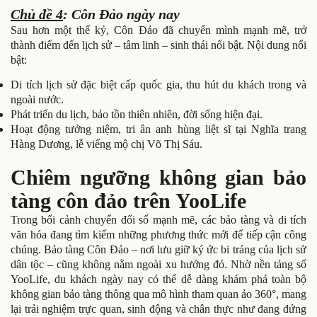
Chủ đề 4
: Côn Đảo ngày nay
Sau hơn một thế kỷ, Côn Đảo đã chuyển mình mạnh mẽ, trở
thành điểm đến lịch sử – tâm linh – sinh thái nổi bật. Nội dung nổi
bật:
Di tích lịch sử đặc biệt cấp quốc gia, thu hút du khách trong và
ngoài nước.
Phát triển du lịch, bảo tồn thiên nhiên, đời sống hiện đại.
Hoạt động tưởng niệm, tri ân anh hùng liệt sĩ tại Nghĩa trang
Hàng Dương, lễ viếng mộ chị Võ Thị Sáu.
Chiêm ngưỡng không gian bảo
tàng côn đảo trên YooLife
Trong bối cảnh chuyển đổi số mạnh mẽ, các bảo tàng và di tích
văn hóa đang tìm kiếm những phương thức mới để tiếp cận công
chúng. Bảo tàng Côn Đảo – nơi lưu giữ ký ức bi tráng của lịch sử
dân tộc – cũng không nằm ngoài xu hướng đó. Nhờ nền tảng số
YooLife, du khách ngày nay có thể dễ dàng khám phá toàn bộ
không gian bảo tàng thông qua mô hình tham quan ảo 360°, mang
lại trải nghiệm trực quan, sinh động và chân thực như đang đứng