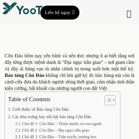
Liên hệ ngay
Côn Đảo hôm nay yên bình và nên thơ, nhưng ít ai biết rằng nơi
đây từng được mệnh danh là “Địa ngục trần gian” – nơi giam cầm
và đày ải hàng vạn tù nhân chính trị trong suốt hơn một thế kỷ.
Bảo tàng Côn Đảo
không chỉ lưu giữ ký ức hào hùng mà còn là
cánh cửa đưa du khách ngược dòng thời gian, cảm nhận tinh thần
kiên cường, bất khuất của những người con đất Việt.
Table of Contents
Giới thiệu về Bảo tàng Côn Đảo
Các khu trưng bày nổi bật bảo tàng Côn Đảo
Chủ đề 1: Côn Đảo – Thiên nhiên và con người
Chủ đề 2: Côn Đảo – Địa ngục trần gian
Chủ đề 3: Côn Đảo – Trận tuyến, trường học