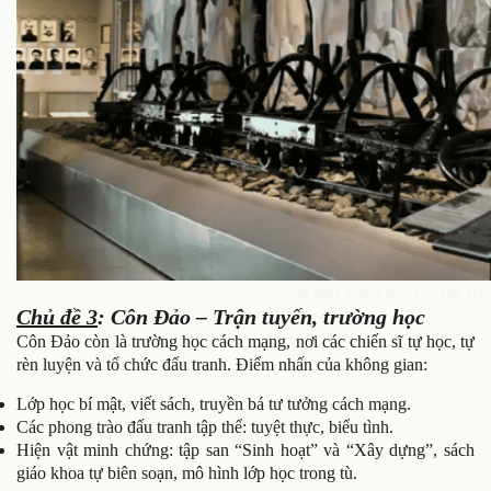
Các khu trưng bày nổi bật bả
Chủ đề 3
: Côn Đảo – Trận tuyến, trường học
Côn Đảo còn là trường học cách mạng, nơi các chiến sĩ tự học, tự
rèn luyện và tổ chức đấu tranh. Điểm nhấn của không gian:
Lớp học bí mật, viết sách, truyền bá tư tưởng cách mạng.
Các phong trào đấu tranh tập thể: tuyệt thực, biểu tình.
Hiện vật minh chứng: tập san “Sinh hoạt” và “Xây dựng”, sách
giáo khoa tự biên soạn, mô hình lớp học trong tù.