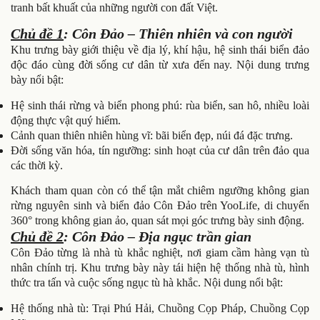
tranh bất khuất của những người con đất Việt.
Chủ đề 1
: Côn Đảo – Thiên nhiên và con người
Khu trưng bày giới thiệu về địa lý, khí hậu, hệ sinh thái biển đảo
độc đáo cùng đời sống cư dân từ xưa đến nay. Nội dung trưng
bày nổi bật:
Hệ sinh thái rừng và biển phong phú: rùa biển, san hô, nhiều loài
động thực vật quý hiếm.
Cảnh quan thiên nhiên hùng vĩ: bãi biển đẹp, núi đá đặc trưng.
Đời sống văn hóa, tín ngưỡng: sinh hoạt của cư dân trên đảo qua
các thời kỳ.
Khách tham quan còn có thể tận mắt chiêm ngưỡng không gian
rừng nguyên sinh và biển đảo Côn Đảo trên YooLife, di chuyển
360° trong không gian ảo, quan sát mọi góc trưng bày sinh động.
Chủ đề 2
: Côn Đảo – Địa ngục trần gian
Côn Đảo từng là nhà tù khắc nghiệt, nơi giam cầm hàng vạn tù
nhân chính trị. Khu trưng bày này tái hiện hệ thống nhà tù, hình
thức tra tấn và cuộc sống ngục tù hà khắc. Nội dung nổi bật:
Hệ thống nhà tù: Trại Phú Hải, Chuồng Cọp Pháp, Chuồng Cọp