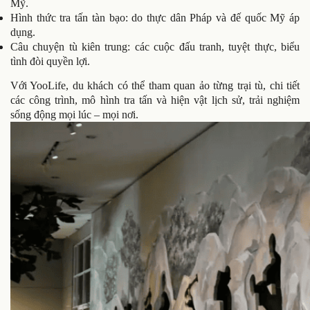
Mỹ.
Hình thức tra tấn tàn bạo: do thực dân Pháp và đế quốc Mỹ áp
dụng.
Câu chuyện tù kiên trung: các cuộc đấu tranh, tuyệt thực, biểu
tình đòi quyền lợi.
Với YooLife, du khách có thể tham quan ảo từng trại tù, chi tiết
các công trình, mô hình tra tấn và hiện vật lịch sử, trải nghiệm
sống động mọi lúc – mọi nơi.