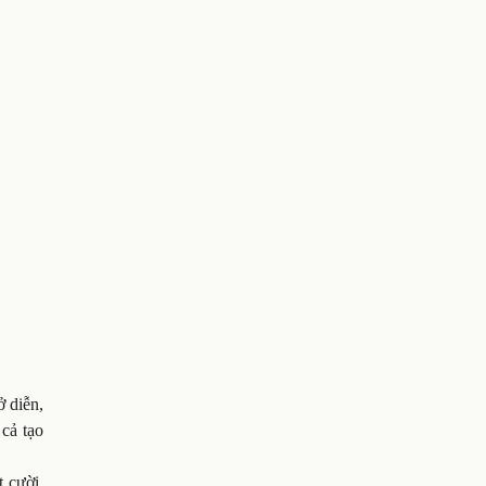
ở diễn,
 cả tạo
t cười,