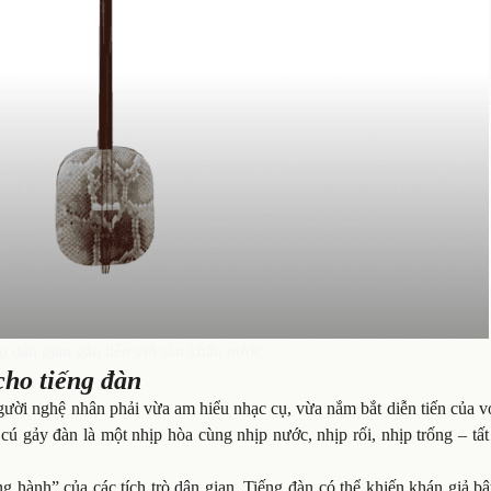
 dân gian gắn liền với sân khấu nước
cho tiếng đàn
ười nghệ nhân phải vừa am hiểu nhạc cụ, vừa nắm bắt diễn tiến của v
cú gảy đàn là một nhịp hòa cùng nhịp nước, nhịp rối, nhịp trống – tất
 hành” của các tích trò dân gian. Tiếng đàn có thể khiến khán giả bậ