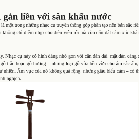
 gắn liền với sân khấu nước
là một trong những nhạc cụ truyền thống góp phần tạo nên bản sắc ri
m không chỉ điểm nhịp cho diễn viên rối mà còn dẫn dắt cảm xúc khán
ây. Nhạc cụ này có hình dáng nhỏ gọn với cần đàn dài, mặt đàn căng 
 gỗ trắc hoặc gỗ hương – những loại gỗ vừa bền vừa cho âm sắc ấm,
 tự nhiên. Âm vực của nó không quá rộng, nhưng giàu biểu cảm – có t
inh nghịch.