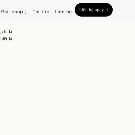
Liên hệ ngay
Giải pháp
Tin tức
Liên hệ
 chỉ là
iệt là