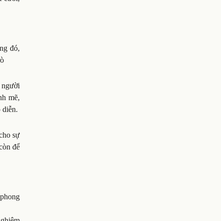
ng đó,
rò
i người
nh mẽ,
 diễn.
 cho sự
còn để
n phong
 nghiệm