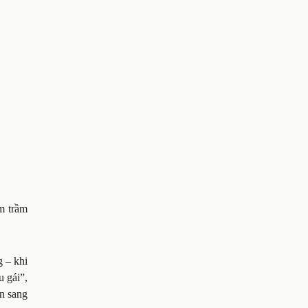
am trầm
g – khi
u gái”,
ển sang