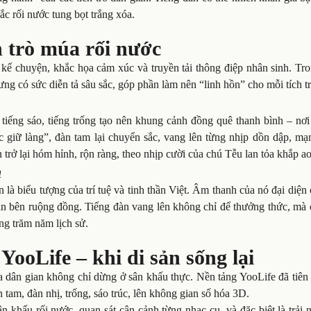
c rối nước tung bọt trắng xóa.
h trò múa rối nước
ể chuyện, khắc họa cảm xúc và truyền tải thông điệp nhân sinh. Tro
ưng có sức diễn tả sâu sắc, góp phần làm nên “linh hồn” cho mỗi tích t
 tiếng sáo, tiếng trống tạo nên khung cảnh đồng quê thanh bình – nơ
c giữ làng”, đàn tam lại chuyển sắc, vang lên từng nhịp dồn dập, mạ
 trở lại hóm hỉnh, rộn ràng, theo nhịp cười của chú Tễu lan tỏa khắp ao
n
là biểu tượng của trí tuệ và tinh thần Việt. Âm thanh của nó đại diện
n bên ruộng đồng. Tiếng đàn vang lên không chỉ để thưởng thức, mà 
ng trăm năm lịch sử.
YooLife – khi di sản sống lại
óa dân gian không chỉ dừng ở sân khấu thực. Nền tảng YooLife đã tiê
tam, đàn nhị, trống, sáo trúc, lên không gian số hóa 3D.
 khấu rối nước, quan sát cận cảnh từng nhạc cụ, và đặc biệt là trải