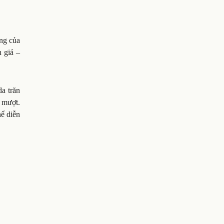
êng của
 giả –
da trăn
 mượt.
hể diễn