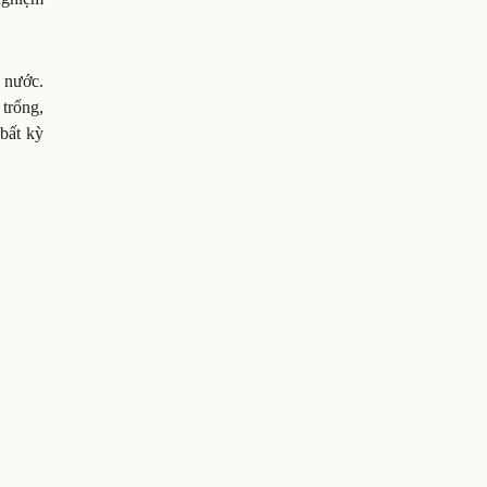
 nước.
trống,
 bất kỳ