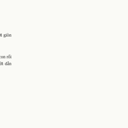
i giòn
con rối
ời dẫn