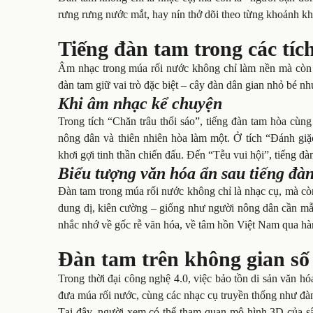
rưng rưng nước mắt, hay nín thở dõi theo từng khoảnh khắ
Tiếng đàn tam trong các tíc
Âm nhạc trong múa rối nước không chỉ làm nền mà còn k
đàn tam giữ vai trò đặc biệt – cây đàn dân gian nhỏ bé nh
Khi âm nhạc kể chuyện
Trong tích “Chăn trâu thổi sáo”, tiếng đàn tam hòa cùng
nông dân và thiên nhiên hòa làm một. Ở tích “Đánh giặ
khơi gợi tinh thần chiến đấu. Đến “Tễu vui hội”, tiếng đàn
Biểu tượng văn hóa ẩn sau tiếng đà
Đàn tam trong múa rối nước không chỉ là nhạc cụ, mà còn 
dung dị, kiên cường – giống như người nông dân cần mẫ
nhắc nhớ về gốc rễ văn hóa, về tâm hồn Việt Nam qua hà
Đàn tam trên không gian số 
Trong thời đại công nghệ 4.0, việc bảo tồn di sản văn h
đưa múa rối nước, cùng các nhạc cụ truyền thống như đàn 
Tại đây, người xem có thể tham quan mô hình 3D của sân