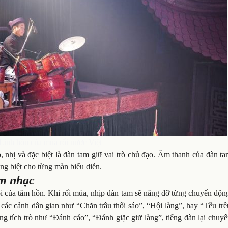
inh hồn của múa rối nước Việt
, nhị và đặc biệt là đàn tam giữ vai trò chủ đạo. Âm thanh của đàn t
êng biệt cho từng màn biểu diễn.
âm nhạc
nói của tâm hồn. Khi rối múa, nhịp đàn tam sẽ nâng đỡ từng chuyển độn
ác cảnh dân gian như “Chăn trâu thổi sáo”, “Hội làng”, hay “Tễu trê
ng tích trò như “Đánh cáo”, “Đánh giặc giữ làng”, tiếng đàn lại chuy