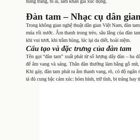
hùng tráng, bi ai, làm khán giả xúc động.
Đàn tam – Nhạc cụ dân gian
Trong không gian nghệ thuật dân gian Việt Nam, đàn tam 
múa rối nước. Âm thanh trong trẻo, sâu lắng của đàn ta
khi vui tươi, khi trầm hùng, lúc lại da diết, hoài niệm.
Cấu tạo và đặc trưng của đàn tam
Tên gọi “đàn tam” xuất phát từ số lượng dây đàn – ba d
để âm vang và sáng. Thân đàn thường làm bằng gỗ mít,
Khi gảy, đàn tam phát ra âm thanh vang, rõ, có độ ngân
tả đủ cung bậc cảm xúc: hóm hỉnh, trữ tình, bi tráng hay t