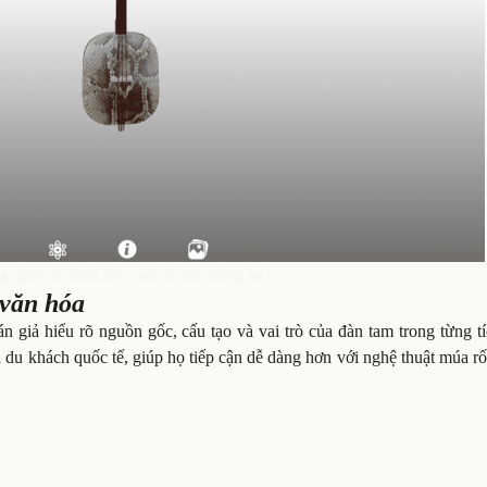
 gian số YooLife – khi di sản sống lại
 văn hóa
giả hiểu rõ nguồn gốc, cấu tạo và vai trò của đàn tam trong từng tí
à du khách quốc tế, giúp họ tiếp cận dễ dàng hơn với nghệ thuật múa r