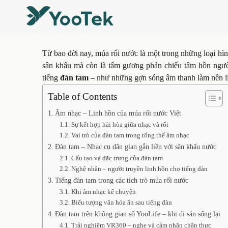
Từ bao đời nay, múa rối nước là một trong những loại hìn
sân khấu mà còn là tấm gương phản chiếu tâm hồn người 
tiếng
đàn tam
– như những gợn sóng âm thanh làm nên li
Table of Contents
Âm nhạc – Linh hồn của múa rối nước Việt
Sự kết hợp hài hòa giữa nhạc và rối
Vai trò của đàn tam trong tổng thể âm nhạc
Đàn tam – Nhạc cụ dân gian gắn liền với sân khấu nước
Cấu tạo và đặc trưng của đàn tam
Nghệ nhân – người truyền linh hồn cho tiếng đàn
Tiếng đàn tam trong các tích trò múa rối nước
Khi âm nhạc kể chuyện
Biểu tượng văn hóa ẩn sau tiếng đàn
Đàn tam trên không gian số YooLife – khi di sản sống lại
Trải nghiệm VR360 – nghe và cảm nhận chân thực