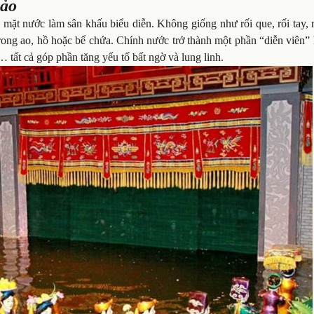
 ảo
 mặt nước làm sân khấu biểu diễn. Không giống như rối que, rối tay, 
rong ao, hồ hoặc bể chứa. Chính nước trở thành một phần “diễn viên” 
 tất cả góp phần tăng yếu tố bất ngờ và lung linh.