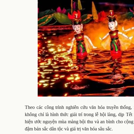
Múa rối nước (còn gọi là trò rối nước) ra đ
Theo các công trình nghiên cứu văn hóa truyền thống, 
không chỉ là hình thức giải trí trong lễ hội làng, dịp Tế
hiện ước nguyện mùa màng bội thu và an bình cho cộng 
đậm bản sắc dân tộc và giá trị văn hóa sâu sắc.