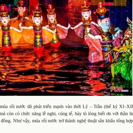
ời gắn liền với nền văn minh nông nghiệp lúa nước của Việt Nam
múa rối nước đã phát triển mạnh vào thời Lý – Trần (thế kỷ XI–XII
t mà còn có chức năng lễ nghi, cúng tế, bày tỏ lòng biết ơn với thần li
đồng. Như vậy, múa rối nước trở thành nghệ thuật sân khấu tổng hợ