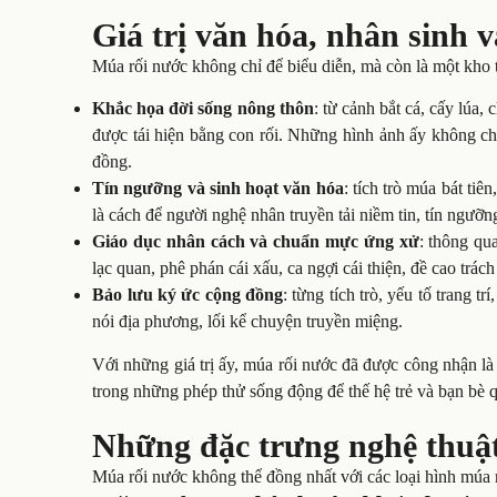
Giá trị văn hóa, nhân sinh v
Múa rối nước không chỉ để biểu diễn, mà còn là một kho 
Khắc họa đời sống nông thôn
: từ cảnh bắt cá, cấy lúa,
được tái hiện bằng con rối. Những hình ảnh ấy không ch
đồng.
Tín ngưỡng và sinh hoạt văn hóa
: tích trò múa bát ti
là cách để người nghệ nhân truyền tải niềm tin, tín ngưỡ
Giáo dục nhân cách và chuẩn mực ứng xử
: thông qua
lạc quan, phê phán cái xấu, ca ngợi cái thiện, đề cao trác
Bảo lưu ký ức cộng đồng
: từng tích trò, yếu tố trang 
nói địa phương, lối kể chuyện truyền miệng.
Với những giá trị ấy, múa rối nước đã được công nhận là 
trong những phép thử sống động để thế hệ trẻ và bạn bè qu
Những đặc trưng nghệ thuậ
Múa rối nước không thể đồng nhất với các loại hình múa 