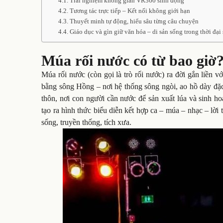
Trải nghiệm không gian VR360 sinh động
Tương tác trực tiếp – Kết nối không giới hạn
Thuyết minh tự động, hiểu sâu từng câu chuyện
Giáo dục và gìn giữ văn hóa – di sản sống trong thời đại 
Múa rối nước có từ bao giờ
Múa rối nước (còn gọi là trò rối nước) ra đời gắn liền 
bằng sông Hồng – nơi hệ thống sông ngòi, ao hồ dày đặc.
thôn, nơi con người cần nước để sản xuất lúa và sinh ho
tạo ra hình thức biểu diễn kết hợp ca – múa – nhạc – lờ
sống, truyền thống, tích xưa.