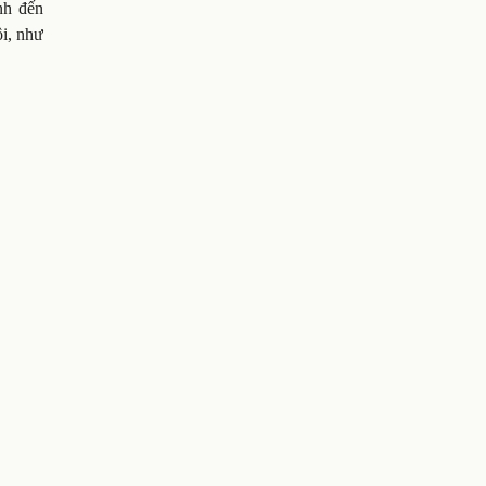
nh đến
ội, như