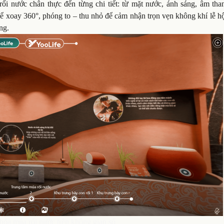
i nước chân thực đến từng chi tiết: từ mặt nước, ánh sáng, âm tha
ể xoay 360°, phóng to – thu nhỏ để cảm nhận trọn vẹn không khí lễ h
ng.
hóa múa rối nước trên không gian số