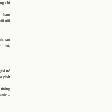
ng chỉ
dễ chạm
ối nổi
h, tạo
hỉ trỏ,
giả trẻ
và phát
 thống
 nước –