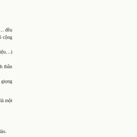
âu… đều
ó cộng
 kiệu…)
nh thần
, giọng
 là một
đáo.