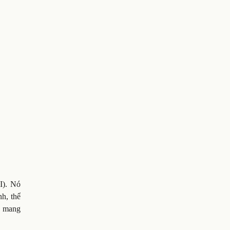
I). Nó
nh, thể
p mang