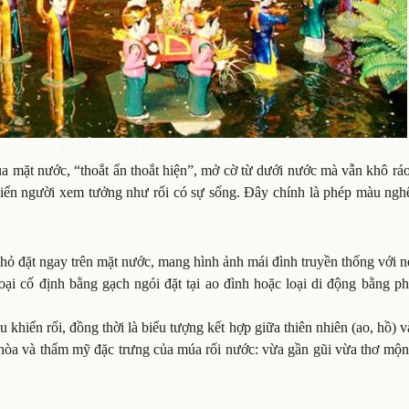
ưng nghệ thuật của múa rối nước
ua mặt nước, “thoắt ẩn thoắt hiện”, mở cờ từ dưới nước mà vẫn khô rá
hiến người xem tưởng như rối có sự sống. Đây chính là phép màu nghệ
nhỏ đặt ngay trên mặt nước, mang hình ảnh mái đình truyền thống với n
ại cố định bằng gạch ngói đặt tại ao đình hoặc loại di động bằng ph
 khiển rối, đồng thời là biểu tượng kết hợp giữa thiên nhiên (ao, hồ) 
i hòa và thẩm mỹ đặc trưng của múa rối nước: vừa gần gũi vừa thơ mộ