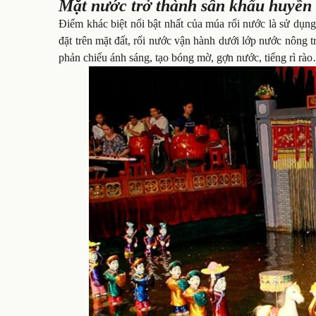
Mặt nước trở thành sân khấu huyền
Điểm khác biệt nổi bật nhất của múa rối nước là sử dụng
đặt trên mặt đất, rối nước vận hành dưới lớp nước nông t
phản chiếu ánh sáng, tạo bóng mờ, gợn nước, tiếng rì rào…