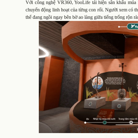
Với công nghệ VR360, YooLife tái hiện sân khấu múa rố
chuyển động linh hoạt của từng con rối. Người xem có th
thể đang ngồi ngay bên bờ ao làng giữa tiếng trống rộn rà
Trải nghiệm văn 