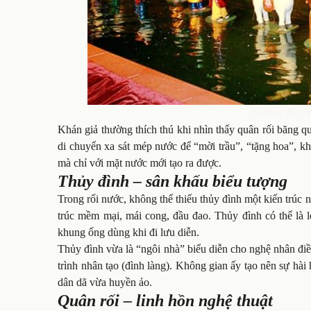
Những đặc tr
Khán giả thường thích thú khi nhìn thấy quân rối băng q
di chuyển xa sát mép nước để “mời trầu”, “tặng hoa”, k
mà chỉ với mặt nước mới tạo ra được.
Thủy đình – sân khấu biểu tượng
Trong rối nước, không thể thiếu thủy đình một kiến trúc 
trúc mềm mại, mái cong, đầu đao. Thủy đình có thể là lo
khung ống dùng khi đi lưu diễn.
Thủy đình vừa là “ngôi nhà” biểu diễn cho nghệ nhân điều
trình nhân tạo (đình làng). Không gian ấy tạo nên sự hà
dân dã vừa huyền ảo.
Quân rối – linh hồn nghệ thuật