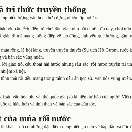
à tri thức truyền thống
tàng biểu tượng văn hóa chứa đựng nhiều lớp nghĩa:
 chăn vịt, câu ếch, đến trò chơi dân gian như bắt chuột, đu dây, chọi tr
ỉ giản dị mà mang thông điệp về lao động, tình yêu quê hương, gắn b
ên, múa rồng, lễ hội làng, truyện truyền thuyết (Sự tích Hồ Gươm, rước
ng và bản sắc vùng miền.
 lời giáo trò, câu thoại hài hước nhưng sâu sắc, rối nước truyền tải ti
h nhiệm xã hội.
trí, hình thái rối đều mang trong mình dấu ấn lịch sử, văn hóa vùng miền
di sản văn hóa phi vật thể quốc gia (và là niềm tự hào của người Việt)
ốc tế hiểu hơn về tinh thần và bản sắc của dân tộc.
t của múa rối nước
rối khác – nó có những đặc điểm riêng biệt tạo nên vẻ hấp dẫn và độc 