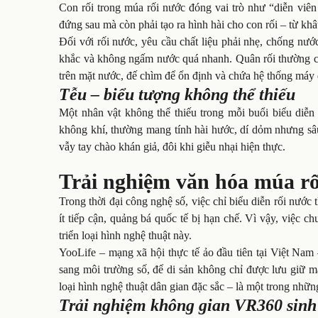
Con rối trong múa rối nước đóng vai trò như “diễn viên
đứng sau mà còn phải tạo ra hình hài cho con rối – từ khâ
Đối với rối nước, yêu cầu chất liệu phải nhẹ, chống nướ
khắc và không ngấm nước quá nhanh. Quân rối thường ca
trên mặt nước, đế chìm để ổn định và chứa hệ thống máy 
Tễu – biểu tượng không thể thiếu
Một nhân vật không thể thiếu trong mỗi buổi biểu diễn
không khí, thường mang tính hài hước, dí dỏm nhưng sâu s
vẫy tay chào khán giả, đôi khi giễu nhại hiện thực.
Trải nghiệm văn hóa múa rố
Trong thời đại công nghệ số, việc chỉ biểu diễn rối nước
ít tiếp cận, quảng bá quốc tế bị hạn chế. Vì vậy, việc c
triển loại hình nghệ thuật này.
YooLife – mạng xã hội thực tế ảo đầu tiên tại Việt Na
sang môi trường số, để di sản không chỉ được lưu giữ m
loại hình nghệ thuật dân gian đặc sắc – là một trong nhữn
Trải nghiệm không gian VR360 sinh