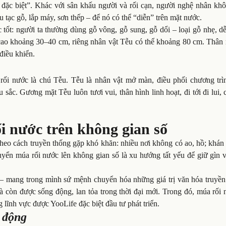
 đặc biệt”. Khác với sân khấu người và rối cạn, người nghệ nhân khô
u tạc gỗ, lắp máy, sơn thếp – để nó có thể “diễn” trên mặt nước.
c tốt: người ta thường dùng gỗ vông, gỗ sung, gỗ dổi – loại gỗ nhẹ, 
o khoảng 30–40 cm, riêng nhân vật Tễu có thể khoảng 80 cm. Thân r
điều khiển.
 rối nước là chú Tễu. Tễu là nhân vật mở màn, điều phối chương trìn
ắc. Gương mặt Tễu luôn tươi vui, thân hình linh hoạt, đi tới đi lui, c
i nước trên không gian số
 theo cách truyền thống gặp khó khăn: nhiều nơi không có ao, hồ; khán 
huyển múa rối nước lên không gian số là xu hướng tất yếu để giữ gìn 
m – mang trong mình sứ mệnh chuyển hóa những giá trị văn hóa truyền
à còn được sống động, lan tỏa trong thời đại mới. Trong đó, múa rối
g lĩnh vực được YooLife đặc biệt đầu tư phát triển.
 động