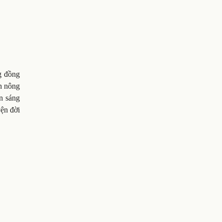
ng đồng
ân nông
ân sáng
yện đời