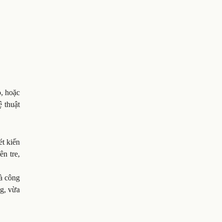
o, hoặc
 thuật
ét kiến
ên tre,
và công
ng, vừa