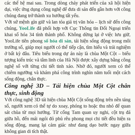
các thế hệ mai sau. Trong dòng chảy phát triển của xã hội hiện
đại, việc ứng dụng công nghệ để đưa di sản đến gần hơn với công
chúng đang trở thành xu hướng tất yếu.
Với sứ mệnh gìn giữ và lan tỏa giá trị văn hóa – lịch sử đến công
chúng,
YooLife
đã phối hợp với Cục Thông tin Đối Ngoại triển
khai số hóa 34 tỉnh thành phố. Không dừng lại ở việc lưu giữ,
YooLife tiên phong
số hóa di sản
, tái hiện sống động trong môi
trường số, giúp mọi người có thể tiếp cận, tìm hiểu và trải nghiệm
ở bất kỳ đâu. Tiêu biểu trong dự án này là chùa Một Cột – biểu
tượng kiến trúc và tâm linh của Hà Nội được xây dựng bằng công
nghệ số với từng chi tiết tinh xảo. Nhờ đó, người xem có thể
chiêm ngưỡng và khám phá công trình nghìn năm tuổi một cách
sống động, chân thực.
Công nghệ 3D – Tái hiện chùa Một Cột chân
thực, sinh động
Với công nghệ 3D tái hiện chùa Một Cột sống động trên nền tảng
số, người xem có thể tự do xoay, phóng to hoặc thu nhỏ để quan
sát chùa từ mọi hướng. Từ cổng Tam quan uy nghi, cột trụ đá
giữa hồ, đến mái ngói đỏ phủ rêu phong mọi chi tiết đều hiện ra
sống động, mang lại cảm giác như đang dạo bước ngay giữa
không gian di tích thật.