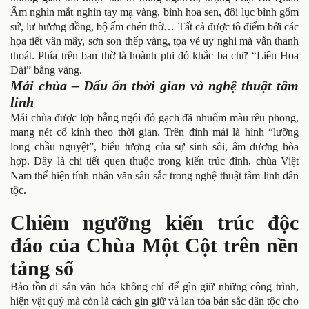
Âm nghìn mắt nghìn tay mạ vàng, bình hoa sen, đôi lục bình gốm
sứ, lư hương đồng, bộ ấm chén thờ… Tất cả được tô điểm bởi các
họa tiết vân mây, sơn son thếp vàng, tọa vẻ uy nghi mà vẫn thanh
thoát. Phía trên ban thờ là hoành phi đỏ khắc ba chữ “Liên Hoa
Đài” bằng vàng.
Mái chùa – Dấu ấn thời gian và nghệ thuật tâm
linh
Mái chùa được lợp bằng ngói đỏ gạch đã nhuốm màu rêu phong,
mang nét cổ kính theo thời gian. Trên đỉnh mái là hình “lưỡng
long chầu nguyệt”, biểu tượng của sự sinh sôi, âm dương hòa
hợp. Đây là chi tiết quen thuộc trong kiến trúc đình, chùa Việt
Nam thể hiện tính nhân văn sâu sắc trong nghệ thuật tâm linh dân
tộc.
Chiêm ngưỡng kiến trúc độc
đáo của Chùa Một Cột trên nền
tảng số
Bảo tồn di sản văn hóa không chỉ để gìn giữ những công trình,
hiện vật quý mà còn là cách gìn giữ và lan tỏa bản sắc dân tộc cho