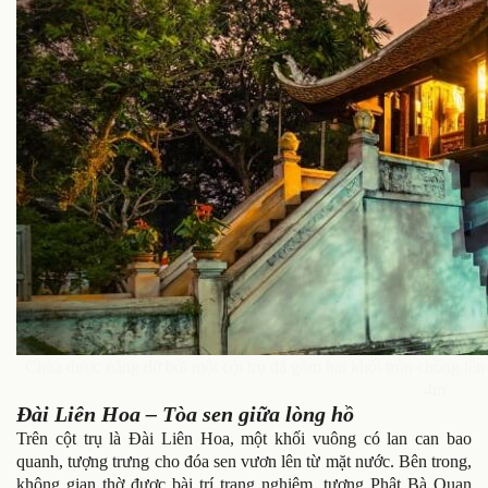
Chùa được nâng đỡ bởi một cột trụ đá gồm hai khối tròn chồng lê
4m
Đài Liên Hoa – Tòa sen giữa lòng hồ
Trên cột trụ là Đài Liên Hoa, một khối vuông có lan can bao
quanh, tượng trưng cho đóa sen vươn lên từ mặt nước. Bên trong,
không gian thờ được bài trí trang nghiêm, tượng Phật Bà Quan