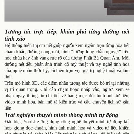
Công nghệ 3D – Tái hiện chùa Một Cộ
Tương tác trực tiếp, khám phá từng đường nét
tinh xảo
Hệ thống hiển thị chi tiết giúp người xem ngắm trọn từng họa tiết
chạm khắc, đường cong mái, hình “lưỡng long chầu nguyệt” trên
nóc chùa hay ánh vàng rực rỡ của tượng Phật Bà Quan Âm. Mỗi
đường nét đều phản ánh trình độ mỹ thuật và tay nghề tinh hoa
của nghệ nhân thời Lý, tái hiện trọn vẹn giá trị nghệ thuật và tâm
linh.
Trên mô hình 3D, các điểm nhấn tương tác được bố trí tại những
vị trí quan trọng. Chỉ cần chạm hoặc nhấp vào, người xem sẽ
nhận ngay thông tin chi tiết về hạng mục đó: hình ảnh tư liệu,
video minh họa, bản mô tả kiến trúc và câu chuyện lịch sử gắn
liền.
Trải nghiệm thuyết minh thông minh tự động
Đặc biệt, YooLife ứng dụng công nghệ thuyết minh tự động kết
hợp giọng đọc chuẩn, hình ảnh minh họa và video tư liệu khiến