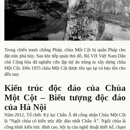
Chùa Một Cột được khởi công vào năm Kỷ Sửu 1
Trong chiến tranh chống Pháp, chùa Một Cột bị quân Pháp cho
đặt mìn phá hủy. Sau khi tiếp quản thủ đô, Bộ VH Việt Nam Dân
chủ Cộng hòa đã nghiên cứu lập dự án trùng tu xây dựng chùa
Một Cột. Đến 1955 chùa Một Cột được tôn tạo lại và bảo tồn cho
đến nay.
Kiến trúc độc đáo của Chùa
Một Cột – Biểu tượng độc đáo
của Hà Nội
Năm 2012, Tổ chức Kỷ lục Châu Á đã công nhận Chùa Một Cột
là “Ngôi chùa có kiến trúc độc đáo nhất Châu Á”. Ngôi chùa là
công trình kiến trúc đỉnh cao, hội tụ của nghệ thuật thiết kế, chạm