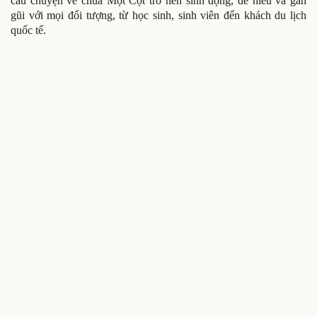
câu chuyện về chùa Một Cột trở nên sinh động, dễ hiểu và gần
gũi với mọi đối tượng, từ học sinh, sinh viên đến khách du lịch
quốc tế.