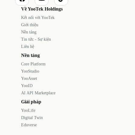
Về YooTek Holdings
Kết nối với YooTek
Giới thiệu
Nền tảng
Tin tức - Sự kiện
Liên hệ
Nền tảng
Core Platform
YooStudio
YooAsset
YooID
AI API Marketplace
Giải pháp
YooLife
Digital Twin
Eduverse