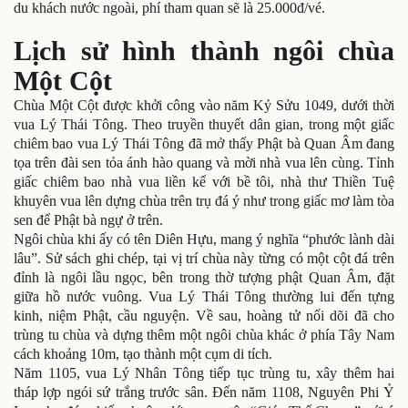
du khách nước ngoài, phí tham quan sẽ là 25.000đ/vé.
Lịch sử hình thành ngôi chùa
Một Cột
Chùa Một Cột được khởi công vào năm Kỷ Sửu 1049, dưới thời
vua Lý Thái Tông. Theo truyền thuyết dân gian, trong một giấc
chiêm bao vua Lý Thái Tông đã mở thấy Phật bà Quan Âm đang
tọa trên đài sen tỏa ánh hào quang và mời nhà vua lên cùng. Tỉnh
giấc chiêm bao nhà vua liền kể với bề tôi, nhà thư Thiền Tuệ
khuyên vua lên dựng chùa trên trụ đá ý như trong giấc mơ làm tòa
sen để Phật bà ngự ở trên.
Ngôi chùa khi ấy có tên Diên Hựu, mang ý nghĩa “phước lành dài
lâu”. Sử sách ghi chép, tại vị trí chùa này từng có một cột đá trên
đỉnh là ngôi lầu ngọc, bên trong thờ tượng phật Quan Âm, đặt
giữa hồ nước vuông. Vua Lý Thái Tông thường lui đến tựng
kinh, niệm Phật, cầu nguyện. Về sau, hoàng tử nối dõi đã cho
trùng tu chùa và dựng thêm một ngôi chùa khác ở phía Tây Nam
cách khoảng 10m, tạo thành một cụm di tích.
Năm 1105, vua Lý Nhân Tông tiếp tục trùng tu, xây thêm hai
tháp lợp ngói sứ trắng trước sân. Đến năm 1108, Nguyên Phi Ỷ