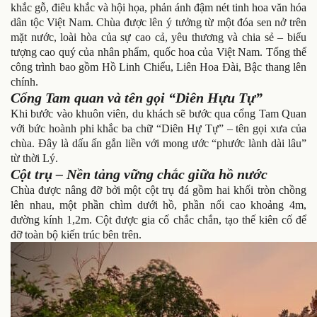
khắc gỗ, điêu khắc và hội họa, phản ánh đậm nét tinh hoa văn hóa
dân tộc Việt Nam. Chùa được lên ý tưởng từ một đóa sen nở trên
mặt nước, loài hòa của sự cao cả, yêu thương và chia sẻ – biểu
tượng cao quý của nhân phẩm, quốc hoa của Việt Nam. Tổng thể
công trình bao gồm Hồ Linh Chiểu, Liên Hoa Đài, Bậc thang lên
chính.
Cổng Tam quan và tên gọi “Diên Hựu Tự”
Khi bước vào khuôn viên, du khách sẽ bước qua cổng Tam Quan
với bức hoành phi khắc ba chữ “Diên Hự Tự” – tên gọi xưa của
chùa. Đây là dấu ấn gắn liền với mong ước “phước lành dài lâu”
từ thời Lý.
Cột trụ – Nền tảng vững chắc giữa hồ nước
Chùa được nâng đỡ bởi một cột trụ đá gồm hai khối tròn chồng
lên nhau, một phần chìm dưới hồ, phần nổi cao khoảng 4m,
đường kính 1,2m. Cột được gia cố chắc chắn, tạo thế kiên cố để
đỡ toàn bộ kiến trúc bên trên.