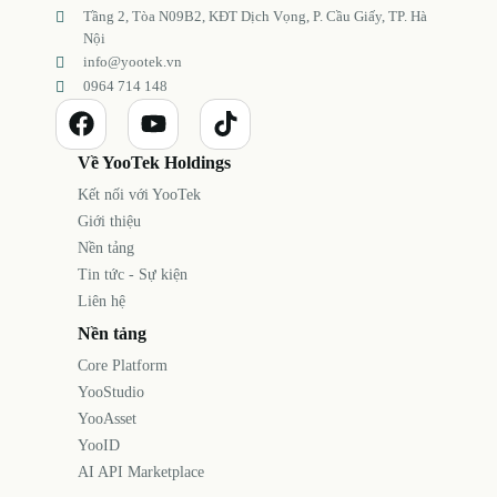
Tầng 2, Tòa N09B2, KĐT Dịch Vọng, P. Cầu Giấy, TP. Hà
Nội
info@yootek.vn
0964 714 148
Về YooTek Holdings
Kết nối với YooTek
Giới thiệu
Nền tảng
Tin tức - Sự kiện
Liên hệ
Nền tảng
Core Platform
YooStudio
YooAsset
YooID
AI API Marketplace