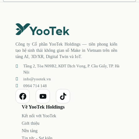
Công ty Cổ phần YooTek Holdings — tiên phong kiến
tạo hệ sinh thái không gian số Make in Vietnam trên nền
tảng AI, 3D/XR, Digital Twin và IoT.
Tầng 2, Tòa N09B2, KĐT Dịch Vọng, P. Cầu Giấy, TP. Hà
Nội
info@yootek.vn
0964 714 148
Về YooTek Holdings
Kết nối với YooTek
Giới thiệu
Nền tảng
Tin tức - Sự kiện