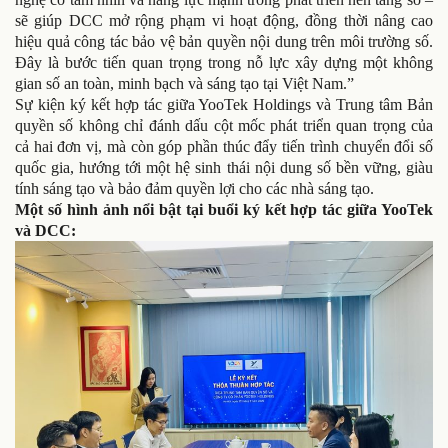
sẽ giúp DCC mở rộng phạm vi hoạt động, đồng thời nâng cao
hiệu quả công tác bảo vệ bản quyền nội dung trên môi trường số.
Đây là bước tiến quan trọng trong nỗ lực xây dựng một không
gian số an toàn, minh bạch và sáng tạo tại Việt Nam.”
Sự kiện ký kết hợp tác giữa YooTek Holdings và Trung tâm Bản
quyền số không chỉ đánh dấu cột mốc phát triển quan trọng của
cả hai đơn vị, mà còn góp phần thúc đẩy tiến trình chuyển đổi số
quốc gia, hướng tới một hệ sinh thái nội dung số bền vững, giàu
tính sáng tạo và bảo đảm quyền lợi cho các nhà sáng tạo.
Một số hình ảnh nổi bật tại buổi ký kết hợp tác giữa YooTek
và DCC: