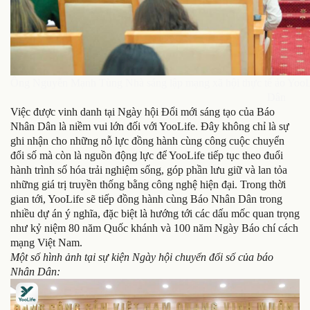
Ông Nguyễn Mạnh Tùng Nhà sáng lập mạng xã hội thực tế ảo YooLif
Dân
Việc được vinh danh tại Ngày hội Đổi mới sáng tạo của Báo
Nhân Dân là niềm vui lớn đối với YooLife. Đây không chỉ là sự
ghi nhận cho những nỗ lực đồng hành cùng công cuộc chuyển
đổi số mà còn là nguồn động lực để YooLife tiếp tục theo đuổi
hành trình số hóa trải nghiệm sống, góp phần lưu giữ và lan tỏa
những giá trị truyền thống bằng công nghệ hiện đại. Trong thời
gian tới, YooLife sẽ tiếp đồng hành cùng Báo Nhân Dân trong
nhiều dự án ý nghĩa, đặc biệt là hướng tới các dấu mốc quan trọng
như kỷ niệm 80 năm Quốc khánh và 100 năm Ngày Báo chí cách
mạng Việt Nam.
Một số hình ảnh tại sự kiện Ngày hội chuyển đổi số của báo
Nhân Dân: