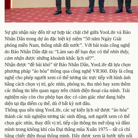
Công ty cổ phần YooTek Holdings được vinh danh đối tác công n
Sự ghi nhận này đến từ sự hợp tác chặt chẽ giữa YooLife và Báo
Nhân Dân trong dự án đặc biệt kỷ niệm “50 năm Ngày Giải
phóng miền Nam, thống nhất đất nước”. Với bài toán công nghệ
do Báo Nhân Dân đặt ra: “Làm sao để bạn đọc có thể
nhìn thấy,
cảm nhận được
những khoảnh khắc lịch sử?”.
Nhận được “đề bài khó” từ Báo Nhân Dân, YooLife đã lựa chọn
phương pháp “ảo hóa” thông qua công nghệ VR360. Đây là công
nghệ cho phép người xem có thể tương tác trực tiếp với hình ảnh
bằng cách chọn vị trí, góc nhìn, phóng to, thu nhỏ hay xem thêm
các thông tin liên quan ngay trên chính điện thoại của mình. Trải
nghiệm này còn cho phép bạn đọc có cảm giác như đang hiện
diện tại địa điểm cụ thể, dù ở bất kỳ nơi đâu.
Thông qua nền tảng YooLife, các sự kiện lịch sử được “ảo hóa”
thành các trải nghiệm tương tác sinh động, nơi người xem có thể
chọn góc nhìn, thay đổi vị trí, tiếp cận thông tin mở rộng và đắm
mình trong không khí của Đại thắng mùa Xuân 1975 – tất cả chỉ
bằng chiếc điện thoại thông minh. Đây được xem là bước tiến nổi