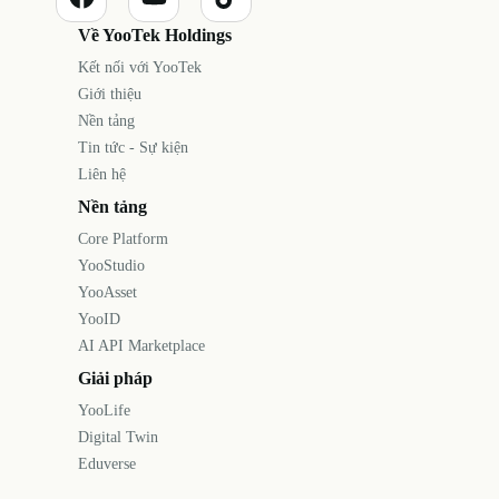
Về YooTek Holdings
Kết nối với YooTek
Giới thiệu
Nền tảng
Tin tức - Sự kiện
Liên hệ
Nền tảng
Core Platform
YooStudio
YooAsset
YooID
AI API Marketplace
Giải pháp
YooLife
Digital Twin
Eduverse