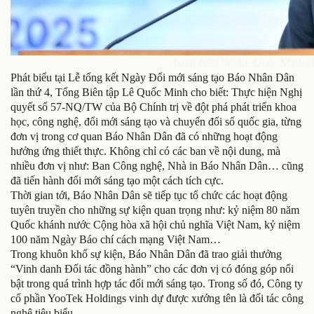
Tổng Biên tập Lê Quốc Minh chi
Phát biểu tại Lễ tổng kết Ngày Đổi mới sáng tạo Báo Nhân Dân
lần thứ 4, Tổng Biên tập Lê Quốc Minh cho biết: Thực hiện Nghị
quyết số 57-NQ/TW của Bộ Chính trị về đột phá phát triển khoa
học, công nghệ, đổi mới sáng tạo và chuyển đổi số quốc gia, từng
đơn vị trong cơ quan Báo Nhân Dân đã có những hoạt động
hưởng ứng thiết thực. Không chỉ có các ban về nội dung, mà
nhiều đơn vị như: Ban Công nghệ, Nhà in Báo Nhân Dân… cũng
đã tiến hành đổi mới sáng tạo một cách tích cực.
Thời gian tới, Báo Nhân Dân sẽ tiếp tục tổ chức các hoạt động
tuyên truyền cho những sự kiện quan trọng như: kỷ niệm 80 năm
Quốc khánh nước Cộng hòa xã hội chủ nghĩa Việt Nam, kỷ niệm
100 năm Ngày Báo chí cách mạng Việt Nam…
Trong khuôn khổ sự kiện, Báo Nhân Dân đã trao giải thưởng
“Vinh danh Đối tác đồng hành” cho các đơn vị có đóng góp nổi
bật trong quá trình hợp tác đổi mới sáng tạo. Trong số đó, Công ty
cổ phần YooTek Holdings vinh dự được xướng tên là đối tác công
nghệ tiêu biểu.