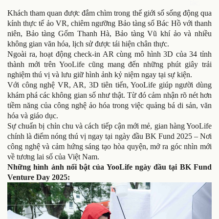
tác.
Khách tham quan được đắm chìm trong thế giới số sống động qua
kính thực tế ảo VR, chiêm ngưỡng Bảo tàng số Bác Hồ với thanh
niên, Bảo tàng Gốm Thanh Hà, Bảo tàng Vũ khí ảo và nhiều
không gian văn hóa, lịch sử được tái hiện chân thực.
Ngoài ra, hoạt động check-in AR cùng mô hình 3D của 34 tỉnh
thành mới trên YooLife cũng mang đến những phút giây trải
nghiệm thú vị và lưu giữ hình ảnh kỷ niệm ngay tại sự kiện.
Với công nghệ VR, AR, 3D tiên tiến, YooLife giúp người dùng
khám phá các không gian số như thật. Từ đó cảm nhận rõ nét hơn
tiềm năng của công nghệ ảo hóa trong việc quảng bá di sản, văn
hóa và giáo dục.
Sự chuẩn bị chỉn chu và cách tiếp cận mới mẻ, gian hàng YooLife
chính là điểm nóng thú vị ngay tại ngày đầu BK Fund 2025 – Nơi
công nghệ và cảm hứng sáng tạo hòa quyện, mở ra góc nhìn mới
về tương lai số của Việt Nam.
Những hình ảnh nổi bật của YooLife ngày đầu tại BK Fund
Venture Day 2025: