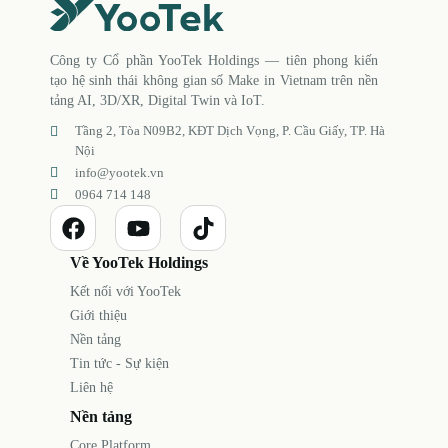
Công ty Cổ phần YooTek Holdings — tiên phong kiến
tạo hệ sinh thái không gian số Make in Vietnam trên nền
tảng AI, 3D/XR, Digital Twin và IoT.
Tầng 2, Tòa N09B2, KĐT Dịch Vọng, P. Cầu Giấy, TP. Hà
Nội
info@yootek.vn
0964 714 148
Về YooTek Holdings
Kết nối với YooTek
Giới thiệu
Nền tảng
Tin tức - Sự kiện
Liên hệ
Nền tảng
Core Platform