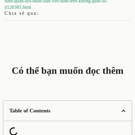
nam-quan-doi-nhan-dan-viet-nam-tren-khong-gian-so-
d120385.html
Chia sẻ qua:
Có thể bạn muốn đọc thêm
Table of Contents