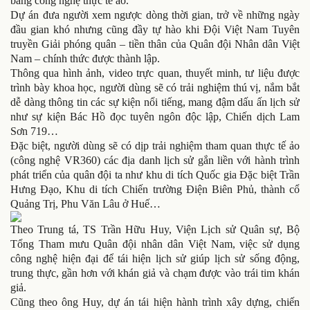
bằng công nghệ thực tế ảo.
Dự án đưa người xem ngược dòng thời gian, trở về những ngày
đầu gian khó nhưng cũng đầy tự hào khi Đội Việt Nam Tuyên
truyền Giải phóng quân – tiền thân của Quân đội Nhân dân Việt
Nam – chính thức được thành lập.
Thông qua hình ảnh, video trực quan, thuyết minh, tư liệu được
trình bày khoa học, người dùng sẽ có trải nghiệm thú vị, nắm bắt
dễ dàng thông tin các sự kiện nổi tiếng, mang đậm dấu ấn lịch sử
như sự kiện Bác Hồ đọc tuyên ngôn độc lập, Chiến dịch Lam
Sơn 719…
Đặc biệt, người dùng sẽ có dịp trải nghiệm tham quan thực tế ảo
(công nghệ VR360) các địa danh lịch sử gắn liền với hành trình
phát triển của quân đội ta như khu di tích Quốc gia Đặc biệt Trần
Hưng Đạo, Khu di tích Chiến trường Điện Biên Phủ, thành cổ
Quảng Trị, Phu Văn Lâu ở Huế…
Theo Trung tá, TS Trần Hữu Huy, Viện Lịch sử Quân sự, Bộ
Tổng Tham mưu Quân đội nhân dân Việt Nam, việc sử dụng
công nghệ hiện đại để tái hiện lịch sử giúp lịch sử sống động,
trung thực, gần hơn với khán giả và chạm được vào trái tim khán
giả.
Cũng theo ông Huy, dự án tái hiện hành trình xây dựng, chiến