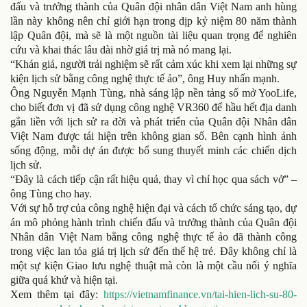
đấu và trưởng thành của Quân đội nhân dân Việt Nam anh hùng
lần này không nên chỉ giới hạn trong dịp kỷ niệm 80 năm thành
lập Quân đội, mà sẽ là một nguồn tài liệu quan trọng để nghiên
cứu và khai thác lâu dài nhờ giá trị mà nó mang lại.
“Khán giả, người trải nghiệm sẽ rất cảm xúc khi xem lại những sự
kiện lịch sử bằng công nghệ thực tế ảo”, ông Huy nhấn mạnh.
Ông Nguyễn Mạnh Tùng, nhà sáng lập nền tảng số mở YooLife,
cho biết đơn vị đã sử dụng công nghệ VR360 để hầu hết địa danh
gắn liền với lịch sử ra đời và phát triển của Quân đội Nhân dân
Việt Nam được tái hiện trên không gian số. Bên cạnh hình ảnh
sống động, mỗi dự án được bổ sung thuyết minh các chiến dịch
lịch sử.
“Đây là cách tiếp cận rất hiệu quả, thay vì chỉ học qua sách vở” –
ông Tùng cho hay.
Với sự hỗ trợ của công nghệ hiện đại và cách tổ chức sáng tạo, dự
án mô phỏng hành trình chiến đấu và trưởng thành của Quân đội
Nhân dân Việt Nam bằng công nghệ thực tế ảo đã thành công
trong việc lan tỏa giá trị lịch sử đến thế hệ trẻ. Đây không chỉ là
một sự kiện Giao lưu nghệ thuật mà còn là một cầu nối ý nghĩa
giữa quá khứ và hiện tại.
Xem thêm tại đây:
https://vietnamfinance.vn/tai-hien-lich-su-80-