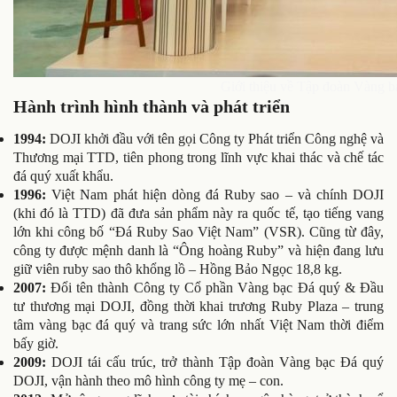
Giới thiệu về Tập đoàn Vàng 
Hành trình hình thành và phát triển
1994:
DOJI khởi đầu với tên gọi Công ty Phát triển Công nghệ và
Thương mại TTD, tiên phong trong lĩnh vực khai thác và chế tác
đá quý xuất khẩu.
1996:
Việt Nam phát hiện dòng đá Ruby sao – và chính DOJI
(khi đó là TTD) đã đưa sản phẩm này ra quốc tế, tạo tiếng vang
lớn khi công bố “Đá Ruby Sao Việt Nam” (VSR). Cũng từ đây,
công ty được mệnh danh là “Ông hoàng Ruby” và hiện đang lưu
giữ viên ruby sao thô khổng lồ – Hồng Bảo Ngọc 18,8 kg.
2007:
Đổi tên thành Công ty Cổ phần Vàng bạc Đá quý & Đầu
tư thương mại DOJI, đồng thời khai trương Ruby Plaza – trung
tâm vàng bạc đá quý và trang sức lớn nhất Việt Nam thời điểm
bấy giờ.
2009:
DOJI tái cấu trúc, trở thành Tập đoàn Vàng bạc Đá quý
DOJI, vận hành theo mô hình công ty mẹ – con.