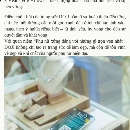
8 Hearts & 8 Arrows – biểu tượng hoàn hảo của tình yêu và sự
bền vững.
Điểm cuốn hút của trang sức DOJI nằm ở sự hoàn thiện đến từng
chi tiết: mỗi đường cắt, mỗi góc cạnh đều được chế tác tinh xảo,
mang theo ý nghĩa riêng biệt – từ tình yêu, hy vọng cho đến sự
quyết tâm và khát vọng.
Với quan niệm “Phụ nữ xứng đáng với những gì trọn vẹn nhất”,
DOJI không chỉ tạo ra trang sức để làm đẹp, mà còn để tôn vinh
vẻ đẹp và khí chất của người phụ nữ hiện đại.