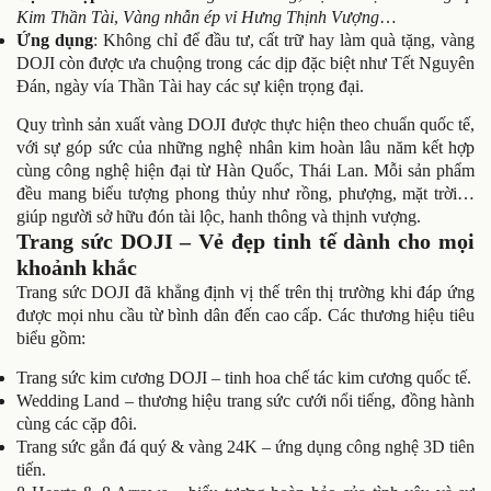
Kim Thần Tài
,
Vàng nhẫn ép vỉ Hưng Thịnh Vượng
…
Ứng dụng
: Không chỉ để đầu tư, cất trữ hay làm quà tặng, vàng
DOJI còn được ưa chuộng trong các dịp đặc biệt như Tết Nguyên
Đán, ngày vía Thần Tài hay các sự kiện trọng đại.
Quy trình sản xuất vàng DOJI được thực hiện theo chuẩn quốc tế,
với sự góp sức của những nghệ nhân kim hoàn lâu năm kết hợp
cùng công nghệ hiện đại từ Hàn Quốc, Thái Lan. Mỗi sản phẩm
đều mang biểu tượng phong thủy như rồng, phượng, mặt trời…
giúp người sở hữu đón tài lộc, hanh thông và thịnh vượng.
Trang sức DOJI – Vẻ đẹp tinh tế dành cho mọi
khoảnh khắc
Trang sức DOJI đã khẳng định vị thế trên thị trường khi đáp ứng
được mọi nhu cầu từ bình dân đến cao cấp. Các thương hiệu tiêu
biểu gồm:
Trang sức kim cương DOJI – tinh hoa chế tác kim cương quốc tế.
Wedding Land – thương hiệu trang sức cưới nổi tiếng, đồng hành
cùng các cặp đôi.
Trang sức gắn đá quý & vàng 24K – ứng dụng công nghệ 3D tiên
tiến.