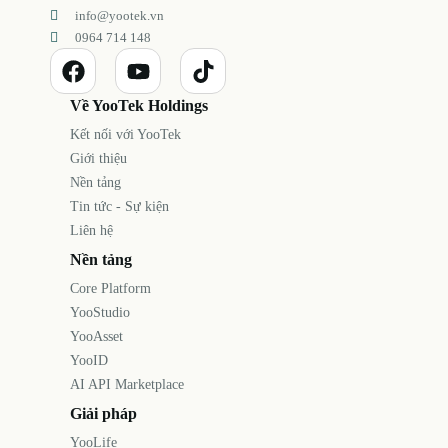
info@yootek.vn
0964 714 148
Về YooTek Holdings
Kết nối với YooTek
Giới thiệu
Nền tảng
Tin tức - Sự kiện
Liên hệ
Nền tảng
Core Platform
YooStudio
YooAsset
YooID
AI API Marketplace
Giải pháp
YooLife