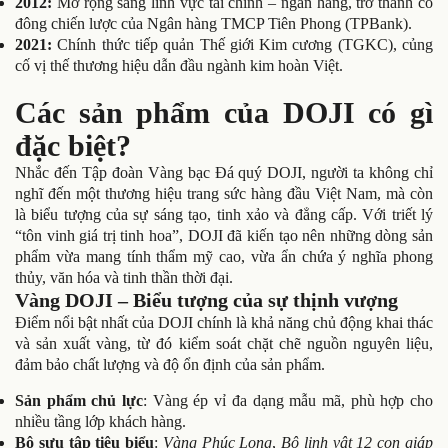
2012:
Mở rộng sang lĩnh vực tài chính – ngân hàng, trở thành cổ
đông chiến lược của Ngân hàng TMCP Tiên Phong (TPBank).
2021:
Chính thức tiếp quản Thế giới Kim cương (TGKC), củng
cố vị thế thương hiệu dẫn đầu ngành kim hoàn Việt.
Các sản phẩm của DOJI có gì
đặc biệt?
Nhắc đến Tập đoàn Vàng bạc Đá quý DOJI, người ta không chỉ
nghĩ đến một thương hiệu trang sức hàng đầu Việt Nam, mà còn
là biểu tượng của sự sáng tạo, tinh xảo và đẳng cấp. Với triết lý
“tôn vinh giá trị tinh hoa”, DOJI đã kiến tạo nên những dòng sản
phẩm vừa mang tính thẩm mỹ cao, vừa ẩn chứa ý nghĩa phong
thủy, văn hóa và tinh thần thời đại.
Vàng DOJI – Biểu tượng của sự thịnh vượng
Điểm nổi bật nhất của DOJI chính là khả năng chủ động khai thác
và sản xuất vàng, từ đó kiểm soát chặt chẽ nguồn nguyên liệu,
đảm bảo chất lượng và độ ổn định của sản phẩm.
Sản phẩm chủ lực
: Vàng ép vỉ đa dạng mẫu mã, phù hợp cho
nhiều tầng lớp khách hàng.
Bộ sưu tập tiêu biểu
:
Vàng Phúc Long
,
Bộ linh vật 12 con giáp