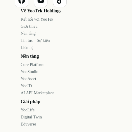
Về YooTek Holdings
Kết nối với YooTek
Giới thiệu
Nền tảng
Tin tức - Sự kiện
Liên hệ
Nền tảng
Core Platform
YooStudio
YooAsset
YooID
AI API Marketplace
Giải pháp
YooLife
Digital Twin
Eduverse