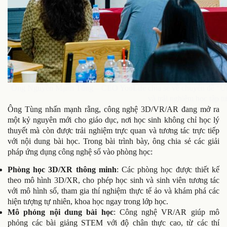
Ông Nguyễn Mạnh Tùng – CEO YooLife chia sẻ về chuyên đề “Ứng 
và trải nghiệm học tập t
Ông Tùng nhấn mạnh rằng, công nghệ 3D/VR/AR đang mở ra
một kỷ nguyên mới cho giáo dục, nơi học sinh không chỉ học lý
thuyết mà còn được trải nghiệm trực quan và tương tác trực tiếp
với nội dung bài học. Trong bài trình bày, ông chia sẻ các giải
pháp ứng dụng công nghệ số vào phòng học:
Phòng học 3D/XR thông minh
: Các phòng học được thiết kế
theo mô hình 3D/XR, cho phép học sinh và sinh viên tương tác
với mô hình số, tham gia thí nghiệm thực tế ảo và khám phá các
hiện tượng tự nhiên, khoa học ngay trong lớp học.
Mô phỏng nội dung bài học
: Công nghệ VR/AR giúp mô
phỏng các bài giảng STEM với độ chân thực cao, từ các thí