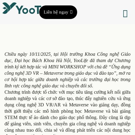
Liên hệ ngay
Chiều ngày 10/11/2025, tại Hội trường Khoa Công nghệ Giáo
dục, Đại học Bách Khoa Hà Nội, YooLife đã tham dự Chương
trình ký kết hợp tác và MINI WORKSHOP với chủ đề “Ứng dụng
công nghệ 3D VR – Metaverse trong giáo dục và đào tạo”, mở ra
cơ hội hợp tác giữa doanh nghiệp và các trường đại học trong
lĩnh vực công nghệ giáo dục và chuyển đổi số.
Chương trình được tổ chức với mục tiêu tăng cường kết nối giữa
doanh nghiệp và các cơ sở đào tạo, thúc đẩy nghiên cứu và ứng
dụng công nghệ 3D VR/AR và Metaverse vào giảng dạy, đồng
thời giới thiệu các mô hình phòng học Metaverse và bài giảng
STEM thực tế ảo dành cho giáo dục phổ thông. Đây cũng là dịp
để giảng viên, sinh viên, chuyên gia công nghệ và doanh nghiệp
cùng nhau trao đổi, chia sẻ và đồng phát triển các nội dung học