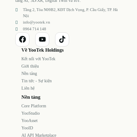
tảng AI, 3D/XR, Digital Twin và IoT.
Tầng 2, Tòa N09B2, KĐT Dịch Vọng, P. Cầu Giấy, TP. Hà
Nội
info@yootek.vn
0964 714 148
Về YooTek Holdings
Kết nối với YooTek
Giới thiệu
Nền tảng
Tin tức - Sự kiện
Liên hệ
Nền tảng
Core Platform
YooStudio
YooAsset
YooID
AI API Marketplace