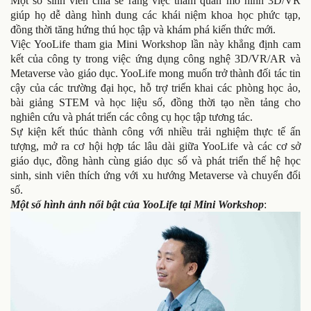
Một số sinh viên chia sẻ rằng việc tham quan mô hình 3D/VR
giúp họ dễ dàng hình dung các khái niệm khoa học phức tạp,
đồng thời tăng hứng thú học tập và khám phá kiến thức mới.
Việc YooLife tham gia Mini Workshop lần này khẳng định cam
kết của công ty trong việc ứng dụng công nghệ 3D/VR/AR và
Metaverse vào giáo dục. YooLife mong muốn trở thành đối tác tin
cậy của các trường đại học, hỗ trợ triển khai các phòng học ảo,
bài giảng STEM và học liệu số, đồng thời tạo nền tảng cho
nghiên cứu và phát triển các công cụ học tập tương tác.
Sự kiện kết thúc thành công với nhiều trải nghiệm thực tế ấn
tượng, mở ra cơ hội hợp tác lâu dài giữa YooLife và các cơ sở
giáo dục, đồng hành cùng giáo dục số và phát triển thế hệ học
sinh, sinh viên thích ứng với xu hướng Metaverse và chuyển đổi
số.
Một số hình ảnh nổi bật của YooLife tại Mini Workshop
: