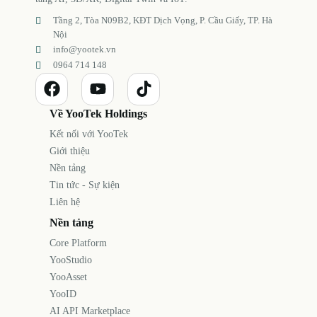
Tầng 2, Tòa N09B2, KĐT Dịch Vọng, P. Cầu Giấy, TP. Hà
Nội
info@yootek.vn
0964 714 148
Về YooTek Holdings
Kết nối với YooTek
Giới thiệu
Nền tảng
Tin tức - Sự kiện
Liên hệ
Nền tảng
Core Platform
YooStudio
YooAsset
YooID
AI API Marketplace