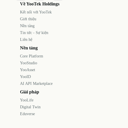
Về YooTek Holdings
Kết nối với YooTek
Giới thiệu
Nền tảng
Tin tức - Sự kiện
Liên hệ
Nền tảng
Core Platform
YooStudio
YooAsset
YooID
AI API Marketplace
Giải pháp
YooLife
Digital Twin
Eduverse