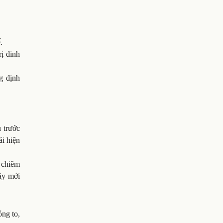
.
rị dinh
g định
 trước
ái hiện
 chiêm
ầy mới
ng to,