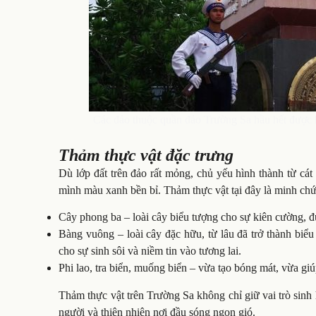
Các đảo thuộc quần đảo Trường Sa hầu hết được h
Thảm thực vật đặc trưng
Dù lớp đất trên đảo rất mỏng, chủ yếu hình thành từ cá
mình màu xanh bền bỉ. Thảm thực vật tại đây là minh chứ
Cây phong ba – loài cây biểu tượng cho sự kiên cường, đ
Bàng vuông – loài cây đặc hữu, từ lâu đã trở thành bi
cho sự sinh sôi và niềm tin vào tương lai.
Phi lao, tra biển, muống biển – vừa tạo bóng mát, vừa giú
Thảm thực vật trên Trường Sa không chỉ giữ vai trò sinh
người và thiên nhiên nơi đầu sóng ngọn gió.