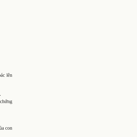
ác lên
.
 chứng
của con