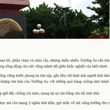
ình thành từ san hô, nổi lên giữa Biển Đông như những “pháo đài tự
nhiên”
t san hô, phân chim và mùn cây, nhưng thiên nhiên Trường Sa vẫn kho
ng sống động cho sức sống mãnh liệt giữa khắc nghiệt của biển khơi:
ứng vững trước phong ba bão táp, gắn liền với hình ảnh người lính đảo
ểu tượng văn hóa của Trường Sa, với những quả bàng vuông như minh
p giữ đất, chống xói mòn, mang lại sự cân bằng cho hệ sinh thái.
 học mà còn mang ý nghĩa tinh thần, gợi nhắc về sức sống trường tồn 