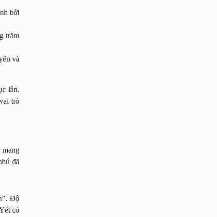
nh bởi
ng trăm
yên và
c lần.
vai trò
ĩ, mang
 phú đã
n”. Độ
Yết có