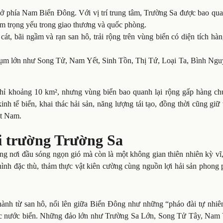
ở phía Nam Biển Đông. Với vị trí trung tâm, Trường Sa được bao qua
m trọng yếu trong giao thương và quốc phòng.
át, bãi ngầm và rạn san hô, trải rộng trên vùng biển có diện tích hà
 cụm lớn như Song Tử, Nam Yết, Sinh Tồn, Thị Tứ, Loại Ta, Bình Ngu
hỉ khoảng 10 km², nhưng vùng biển bao quanh lại rộng gấp hàng chụ
nh tế biển, khai thác hải sản, năng lượng tái tạo, đồng thời cũng giữ 
ệt Nam.
ôi trường Trường Sa
êng nơi đầu sóng ngọn gió mà còn là một không gian thiên nhiên kỳ v
 hình đặc thù, thảm thực vật kiên cường cùng nguồn lợi hải sản phong
ành từ san hô, nổi lên giữa Biển Đông như những “pháo đài tự nhiê
ực nước biển. Những đảo lớn như Trường Sa Lớn, Song Tử Tây, Nam 