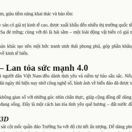
, giàu tiềm năng khai thác và bảo tồn:
 sản có giá trị kinh tế cao, được xuất khẩu đến nhiều thị trường quốc tế
 đẻ trứng; cùng với đó là hải sâm – một loài động vật biển có giá t
 sản khác tạo nên một bức tranh sinh thái phong phú, góp phần khẳn
về kinh tế biển.
 – Lan tỏa sức mạnh 4.0
i người dân Việt Nam đều dành tình yêu và niềm tự hào sâu sắc. Nếu
i ngày thì hiện nay nhờ công nghệ số, hình ảnh về biển đảo đã được t
 không gian số với những góc nhìn chân thực, giúp cộng đồng dễ dàng
 đang sống. Đây là một cách lan tỏa tình yêu quê hương – đất nước đ
 3D
t cột mốc quần đảo Trường Sa với độ chi tiết ấn tượng. Dễ dàng phó