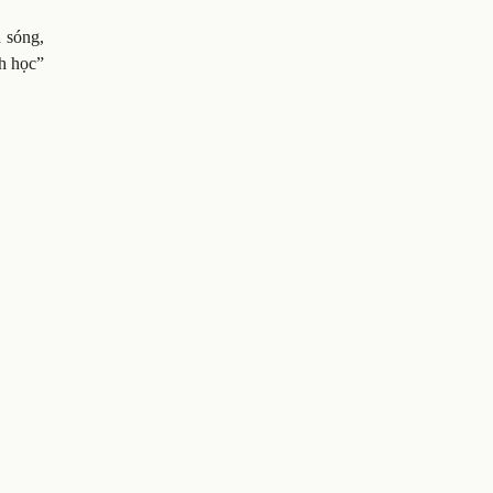
 sóng,
nh học”