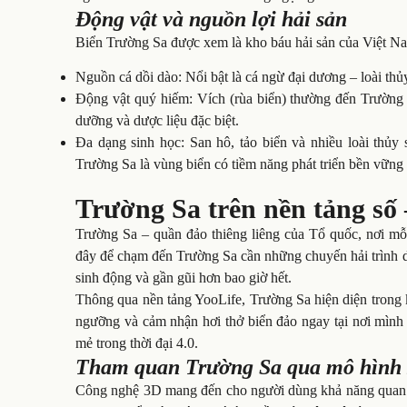
Động vật và nguồn lợi hải sản
Biển Trường Sa được xem là kho báu hải sản của Việt Nam
Nguồn cá dồi dào: Nổi bật là cá ngừ đại dương – loài thủy
Động vật quý hiếm: Vích (rùa biển) thường đến Trường Sa
dưỡng và dược liệu đặc biệt.
Đa dạng sinh học: San hô, tảo biển và nhiều loài thủy
Trường Sa là vùng biển có tiềm năng phát triển bền vững 
Trường Sa trên nền tảng số
Trường Sa – quần đảo thiêng liêng của Tổ quốc, nơi mỗ
đây để chạm đến Trường Sa cần những chuyến hải trình dà
sinh động và gần gũi hơn bao giờ hết.
Thông qua nền tảng YooLife, Trường Sa hiện diện trong
ngưỡng và cảm nhận hơi thở biển đảo ngay tại nơi mình
mẻ trong thời đại 4.0.
Tham quan Trường Sa qua mô hình
Công nghệ 3D mang đến cho người dùng khả năng quan sá