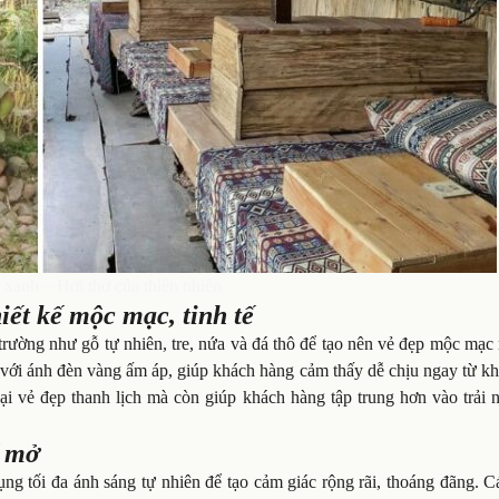
xanh – Hơi thở của thiên nhiên
ết kế mộc mạc, tinh tế
 trường như gỗ tự nhiên, tre, nứa và đá thô để tạo nên vẻ đẹp mộc mạ
p với ánh đèn vàng ấm áp, giúp khách hàng cảm thấy dễ chịu ngay từ k
 lại vẻ đẹp thanh lịch mà còn giúp khách hàng tập trung hơn vào trải
ế mở
ng tối đa ánh sáng tự nhiên để tạo cảm giác rộng rãi, thoáng đãng. 