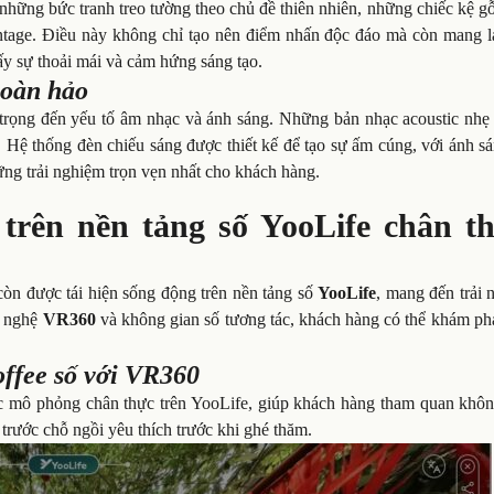
những bức tranh treo tường theo chủ đề thiên nhiên, những chiếc kệ g
ntage. Điều này không chỉ tạo nên điểm nhấn độc đáo mà còn mang l
ấy sự thoải mái và cảm hứng sáng tạo.
hoàn hảo
 trọng đến yếu tố âm nhạc và ánh sáng. Những bản nhạc acoustic nhẹ
 Hệ thống đèn chiếu sáng được thiết kế để tạo sự ấm cúng, với ánh s
ững trải nghiệm trọn vẹn nhất cho khách hàng.
 trên nền tảng số YooLife chân th
còn được tái hiện sống động trên nền tảng số
YooLife
, mang đến trải 
g nghệ
VR360
và không gian số tương tác, khách hàng có thể khám ph
ffee số với VR360
 mô phỏng chân thực trên YooLife, giúp khách hàng tham quan khôn
 trước chỗ ngồi yêu thích trước khi ghé thăm.