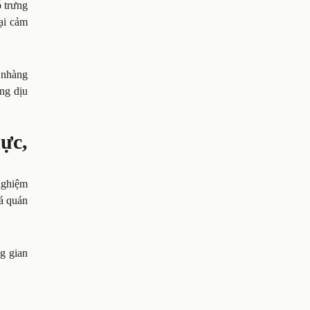
ỗ trưng
ại cảm
 nhàng
áng dịu
ực,
nghiệm
á quán
g gian