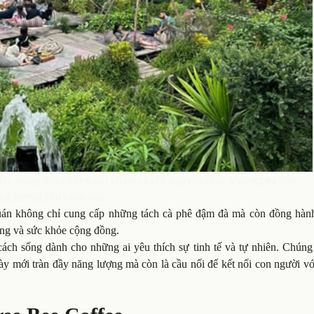
hiên, mang đến những sản phẩm cà phê nguyên chất, không pha trộn,
ng hương liệu nhân tạo.
 quán không chỉ cung cấp những tách cà phê đậm đà mà còn đồng hàn
ờng và sức khỏe cộng đồng.
ách sống dành cho những ai yêu thích sự tinh tế và tự nhiên. Chúng 
y mới tràn đầy năng lượng mà còn là cầu nối để kết nối con người vớ