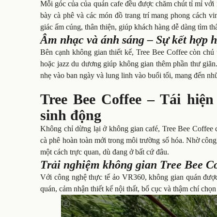
Mỗi góc của của quán cafe đều được chăm chút tỉ mỉ với 
bày cà phê và các món đồ trang trí mang phong cách vi
giác ấm cúng, thân thiện, giúp khách hàng dễ dàng tìm th
Âm nhạc và ánh sáng – Sự kết hợp 
Bên cạnh không gian thiết kế, Tree Bee Coffee còn chú
hoặc jazz du dương giúp không gian thêm phần thư giãn.
nhẹ vào ban ngày và lung linh vào buổi tối, mang đến nh
Tree Bee Coffee – Tái hiện
sinh động
Không chỉ dừng lại ở không gian café, Tree Bee Coffee 
cà phê hoàn toàn mới trong môi trường số hóa. Nhờ côn
một cách trực quan, dù đang ở bất cứ đâu.
Trải nghiệm không gian Tree Bee Co
Với công nghệ thực tế ảo VR360, không gian quán được
quán, cảm nhận thiết kế nội thất, bố cục và thậm chí chọn