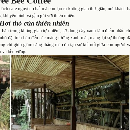
ee Bee Coffee
ách café nguyên chất mà còn tạo ra không gian thư giãn, nơi khách h
 khí yên bình và gần gũi với thiên nhiên.
Hơi thở của thiên nhiên
ên bản trong không gian tự nhiên”, sử dụng cây xanh làm điểm nhấn c
y nhỏ đặt trên bàn đến các mảng tường xanh mát, mang lại sự thoáng 
ng chỉ giúp giảm căng thẳng mà còn tạo sự kết nối giữa con người và
h và bền vững.