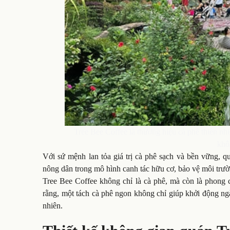
Tree Bee Coffee là thương hiệu cà phê thiên n
khô
Với sứ mệnh lan tỏa giá trị cà phê sạch và bền vững,
nông dân trong mô hình canh tác hữu cơ, bảo vệ môi trư
Tree Bee Coffee không chỉ là cà phê, mà còn là phong c
rằng, một tách cà phê ngon không chỉ giúp khởi động ngà
nhiên.