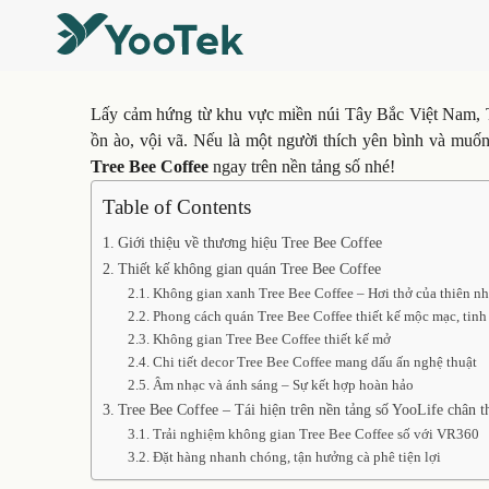
Lấy cảm hứng từ khu vực miền núi Tây Bắc Việt Nam, Tr
ồn ào, vội vã. Nếu là một người thích yên bình và muố
Tree Bee Coffee
ngay trên nền tảng số nhé!
Table of Contents
Giới thiệu về thương hiệu Tree Bee Coffee
Thiết kế không gian quán Tree Bee Coffee
Không gian xanh Tree Bee Coffee – Hơi thở của thiên nh
Phong cách quán Tree Bee Coffee thiết kế mộc mạc, tinh 
Không gian Tree Bee Coffee thiết kế mở
Chi tiết decor Tree Bee Coffee mang dấu ấn nghệ thuật
Âm nhạc và ánh sáng – Sự kết hợp hoàn hảo
Tree Bee Coffee – Tái hiện trên nền tảng số YooLife chân t
Trải nghiệm không gian Tree Bee Coffee số với VR360
Đặt hàng nhanh chóng, tận hưởng cà phê tiện lợi