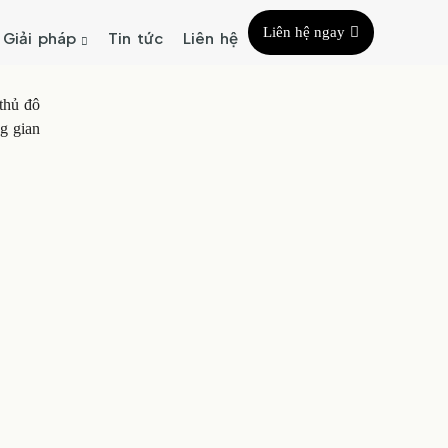
Liên hệ ngay
Giải pháp
Tin tức
Liên hệ
thủ đô
g gian