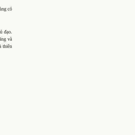
àng có
hủ đạo.
đãng và
 thiên