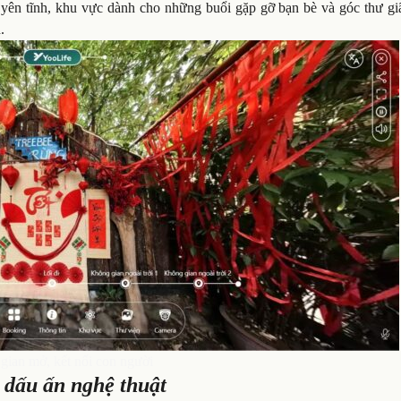
yên tĩnh, khu vực dành cho những buổi gặp gỡ bạn bè và góc thư gi
.
gian mở, kết nối con người
 dấu ấn nghệ thuật