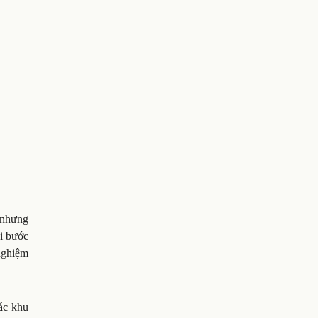
c nhưng
hi bước
 nghiệm
Các khu