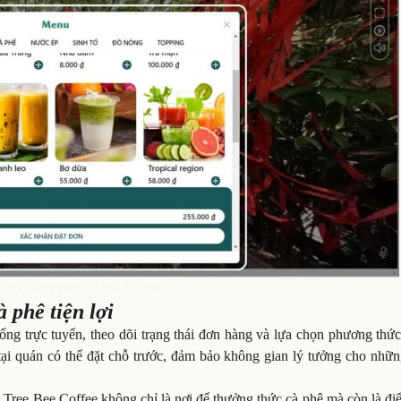
iệm không gian số với VR360
 phê tiện lợi
ng trực tuyến, theo dõi trạng thái đơn hàng và lựa chọn phương thức
m tại quán có thể đặt chỗ trước, đảm bảo không gian lý tưởng cho nhữ
, Tree Bee Coffee không chỉ là nơi để thưởng thức cà phê mà còn là đ