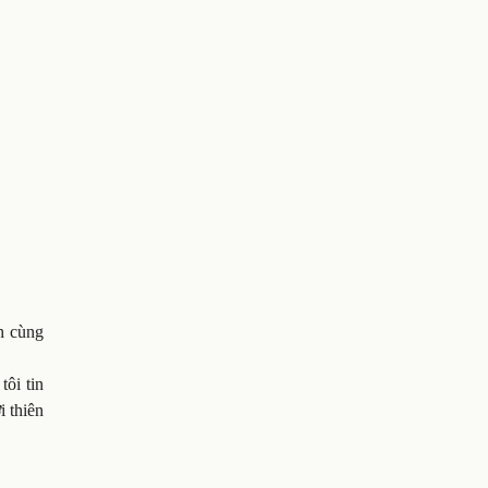
h cùng
tôi tin
i thiên