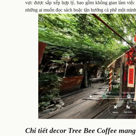
vực được sắp xếp hợp lý, bao gồm không gian làm việc 
những ai muốn đọc sách hoặc tận hưởng cà phê một mình
Không 
Chi tiết decor Tree Bee Coffee mang