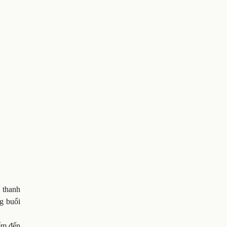
 thanh
ng buổi
iểm đến