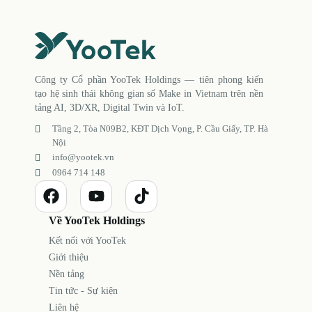
Công ty Cổ phần YooTek Holdings — tiên phong kiến
tạo hệ sinh thái không gian số Make in Vietnam trên nền
tảng AI, 3D/XR, Digital Twin và IoT.
Tầng 2, Tòa N09B2, KĐT Dịch Vọng, P. Cầu Giấy, TP. Hà
Nội
info@yootek.vn
0964 714 148
Về YooTek Holdings
Kết nối với YooTek
Giới thiệu
Nền tảng
Tin tức - Sự kiện
Liên hệ