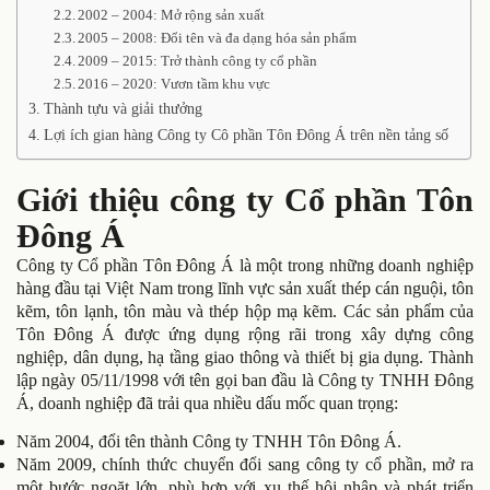
2002 – 2004: Mở rộng sản xuất
2005 – 2008: Đổi tên và đa dạng hóa sản phẩm
2009 – 2015: Trở thành công ty cổ phần
2016 – 2020: Vươn tầm khu vực
Thành tựu và giải thưởng
Lợi ích gian hàng Công ty Cô phần Tôn Đông Á trên nền tảng số
Giới thiệu công ty Cổ phần Tôn
Đông Á
Công ty Cổ phần Tôn Đông Á là một trong những doanh nghiệp
hàng đầu tại Việt Nam trong lĩnh vực sản xuất thép cán nguội, tôn
kẽm, tôn lạnh, tôn màu và thép hộp mạ kẽm. Các sản phẩm của
Tôn Đông Á được ứng dụng rộng rãi trong xây dựng công
nghiệp, dân dụng, hạ tầng giao thông và thiết bị gia dụng. Thành
lập ngày 05/11/1998 với tên gọi ban đầu là Công ty TNHH Đông
Á, doanh nghiệp đã trải qua nhiều dấu mốc quan trọng:
Năm 2004, đổi tên thành Công ty TNHH Tôn Đông Á.
Năm 2009, chính thức chuyển đổi sang công ty cổ phần, mở ra
một bước ngoặt lớn, phù hợp với xu thế hội nhập và phát triển