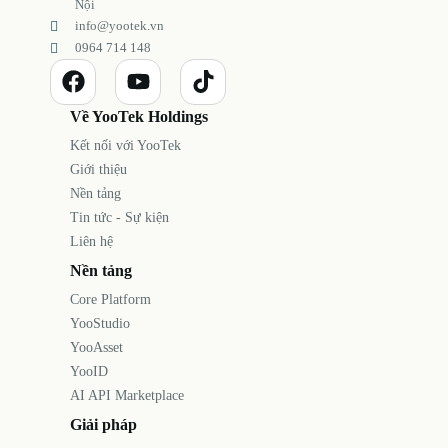
Nội
info@yootek.vn
0964 714 148
Về YooTek Holdings
Kết nối với YooTek
Giới thiệu
Nền tảng
Tin tức - Sự kiện
Liên hệ
Nền tảng
Core Platform
YooStudio
YooAsset
YooID
AI API Marketplace
Giải pháp