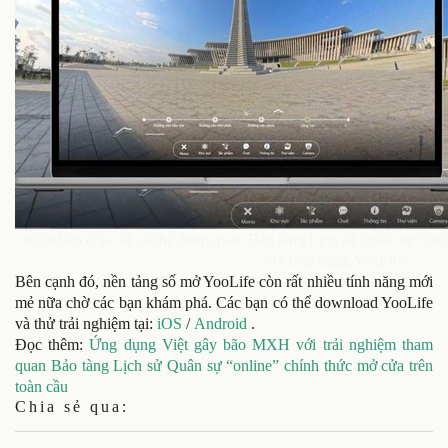
Kiều bào ở xa đã có thể tham quan Bảo tàng Lịch sử Quân sự “onlin
với ứng dụng YooLife
Bên cạnh đó, nền tảng số mở YooLife còn rất nhiều tính năng mới
mẻ nữa chờ các bạn khám phá. Các bạn có thể download YooLife
và thử trải nghiệm tại:
iOS
/
Android
.
Đọc thêm:
Ứng dụng Việt gây bão MXH với trải nghiệm tham
quan Bảo tàng Lịch sử Quân sự “online” chính thức mở cửa trên
toàn cầu
Chia sẻ qua: