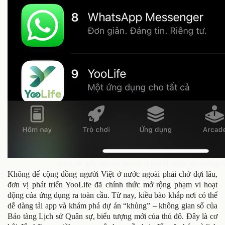
YooLife gây bão và lọt top 9 MXH được tải xuống n
Không để cộng đồng người Việt ở nước ngoài phải chờ đợi lâu,
đơn vị phát triển YooLife đã chính thức mở rộng phạm vi hoạt
động của ứng dụng ra toàn cầu. Từ nay, kiều bào khắp nơi có thể
dễ dàng tải app và khám phá dự án “khủng” – không gian số của
Bảo tàng Lịch sử Quân sự, biểu tượng mới của thủ đô. Đây là cơ