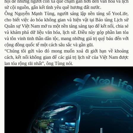
hội để những người con xa quê chạm gần hơn đến văn hóa và lịch
sử cội nguồn, gắn kết tình yêu quê hương đất nước.
Ông Nguyễn Mạnh Tùng, người sáng lập nền tảng số YooLife,
cho biết việc ảo hóa không gian và hiện vật tại Bảo tàng Lịch sử
Quân sự Việt Nam mở ra một nền tảng sáng tạo để kết nối, chia sẻ
và khám phá dữ liệu văn hóa, lịch sử. Điều này góp phần lan tỏa
và tôn vinh tinh thần dân tộc, mang những giá trị quý báu đến với
cộng đồng quốc tế một cách sâu sắc và gần gũi.
“Chúng tôi gửi vào đó mong muốn xoá đi giới hạn về khoảng
cách, kết nối không gian để các giá trị lịch sử của Việt Nam được
lan tỏa rộng rãi nhất”, ông Tùng nói.