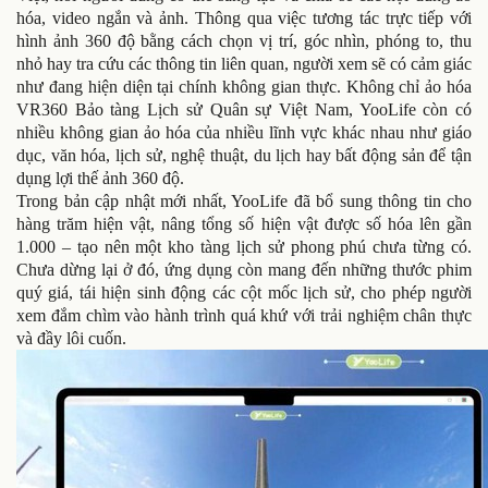
hóa, video ngắn và ảnh. Thông qua việc tương tác trực tiếp với
hình ảnh 360 độ bằng cách chọn vị trí, góc nhìn, phóng to, thu
nhỏ hay tra cứu các thông tin liên quan, người xem sẽ có cảm giác
như đang hiện diện tại chính không gian thực. Không chỉ ảo hóa
VR360 Bảo tàng Lịch sử Quân sự Việt Nam, YooLife còn có
nhiều không gian ảo hóa của nhiều lĩnh vực khác nhau như giáo
dục, văn hóa, lịch sử, nghệ thuật, du lịch hay bất động sản để tận
dụng lợi thế ảnh 360 độ.
Trong bản cập nhật mới nhất, YooLife đã bổ sung thông tin cho
hàng trăm hiện vật, nâng tổng số hiện vật được số hóa lên gần
1.000 – tạo nên một kho tàng lịch sử phong phú chưa từng có.
Chưa dừng lại ở đó, ứng dụng còn mang đến những thước phim
quý giá, tái hiện sinh động các cột mốc lịch sử, cho phép người
xem đắm chìm vào hành trình quá khứ với trải nghiệm chân thực
và đầy lôi cuốn.