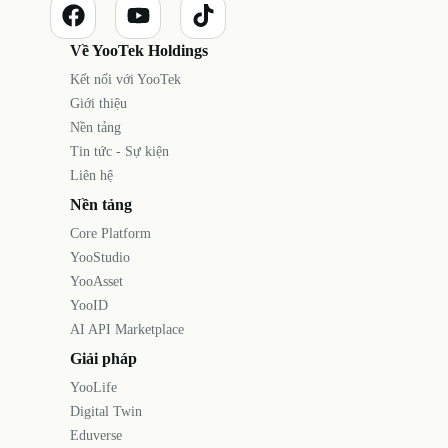
Về YooTek Holdings
Kết nối với YooTek
Giới thiệu
Nền tảng
Tin tức - Sự kiện
Liên hệ
Nền tảng
Core Platform
YooStudio
YooAsset
YooID
AI API Marketplace
Giải pháp
YooLife
Digital Twin
Eduverse