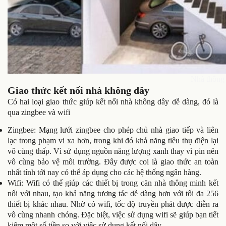
Nhà thông
Giao thức kết nối nhà không dây
Có hai loại giao thức giúp kết nối nhà không dây dễ dàng, đó là
qua zingbee và wifi
Zingbee: Mạng lưới zingbee cho phép chủ nhà giao tiếp và liên
lạc trong phạm vi xa hơn, trong khi đó khả năng tiêu thụ điện lại
vô cùng thấp. Vì sử dụng nguồn năng lượng xanh thay vì pin nên
vô cùng bảo vệ môi trường. Đây được coi là giao thức an toàn
nhất tính tới nay có thể áp dụng cho các hệ thống ngân hàng.
Wifi: Wifi có thể giúp các thiết bị trong căn nhà thông minh kết
nối với nhau, tạo khả năng tương tác dễ dàng hơn với tối đa 256
thiết bị khác nhau. Nhờ có wifi, tốc độ truyền phát được diễn ra
vô cùng nhanh chóng. Đặc biệt, việc sử dụng wifi sẽ giúp bạn tiết
kiệm một số tiền so với việc sử dụng kết nối dây.