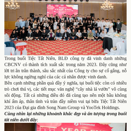
Trong buổi Tiệc Tất Niên, BLĐ công ty đã vinh danh những
CBCNV có thành tích xuất sắc trong năm 2023. Đây cũng như
lời tri ân trân thành, sâu sắc nhất của Công ty cho sự cố gắng, nỗ
lực không ngừng nghỉ của các cá nhân được vinh danh.
Bên cạnh những phần quà đầy ý nghĩa, tại buổi tiệc còn có nhiều
trò chơi thú vị, các tiết mục văn nghệ “cây nhà lá vườn” vô cùng
sôi động. Tất cả những điều đó đã cùng tạo nên một bầu không
khí ấm áp, thân tình và tràn đầy niềm vui tại bữa Tiệc Tất Niên
2023 của Đại gia đình Song Nam Group và YooTek Holdings.
Cùng nhìn lại những khoảnh khắc đẹp và ấn tượng trong buổi
tất niên dưới đây
: