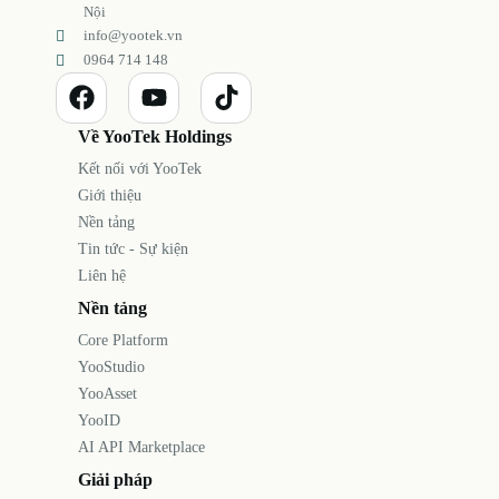
Nội
info@yootek.vn
0964 714 148
Về YooTek Holdings
Kết nối với YooTek
Giới thiệu
Nền tảng
Tin tức - Sự kiện
Liên hệ
Nền tảng
Core Platform
YooStudio
YooAsset
YooID
AI API Marketplace
Giải pháp