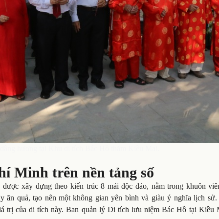
dâng hương tại Khu di tích Bác Hồ thăm Kiều Mai.
hí Minh trên nền tảng số
 được xây dựng theo kiến trúc 8 mái độc đáo, nằm trong khuôn viê
 ăn quả, tạo nên một không gian yên bình và giàu ý nghĩa lịch sử.
á trị của di tích này. Ban quản lý Di tích lưu niệm Bác Hồ tại Kiều