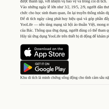
được thành lập, với nhiệm vụ bảo vệ và trông coi di tích.
Vào những ngày lễ lớn như 3/2, 19/5, 2/9, người dân t
chức cho học sinh tham quan, ôn lại truyền thống nhân d
Để di tích ngày càng phát huy hiệu quả và góp phần đẩ
YooLife — nền tảng mạng xã hội ảo thuần Việt, mong mu
của Bác. Thông qua ứng dụng, người dùng có thể tham qua
Hãy tải ứng dụng YooLife trên thiết bị di động để khám p
Khu di tích là minh chứng sống động cho tình cảm sâu 