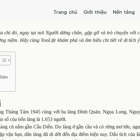
Trang chủ
Giới thiệu
Nền tảng
 chỉ đỏ, ngay tại nơi Người dừng chân, gặp gỡ và trò chuyện với c
g niệm. Hãy cùng YooLife khám phá và tìm hiểu chi tiết về di tích ý
 thăm
i
ng Tháng Tám 1945 cùng với ba làng Đình Quán, Ngọa Long, Ngu
n số của bốn làng là 1.653 người.
n làng cũ nằm gần Cầu Diễn. Do làng ở gần cầu và có rừng mơ lớn, ng
gặp vận hạn, dân làng đã di dời đến địa điểm hiện nay. Dấu tích của l