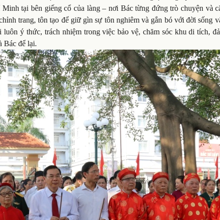
inh tại bên giếng cổ của làng – nơi Bác từng đứng trò chuyện và c
hỉnh trang, tôn tạo để giữ gìn sự tôn nghiêm và gắn bó với đời sống 
luôn ý thức, trách nhiệm trong việc bảo vệ, chăm sóc khu di tích, đ
à Bác để lại.