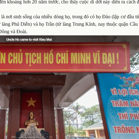
 đến khoảng hơn 20 năm trước, cho thấy cuộc di dời này diễn ra cách 
à nơi sinh sống của nhiều dòng họ, trong đó có họ Đào (lập cư đầu ti
làng Phú Diễn) và họ Trần (từ làng Trung Kính, nay thuộc quận Cầu 
 Đông và Đoài.