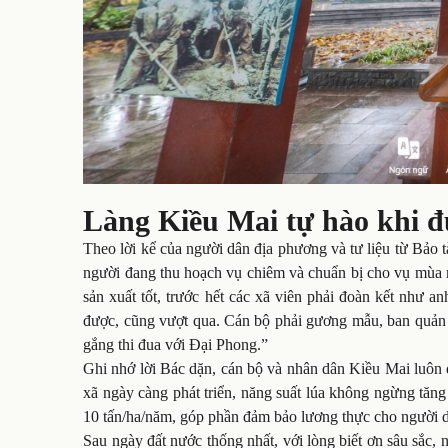
Làng Kiều Mai tự hào khi 
Theo lời kể của người dân địa phương và tư liệu từ Bả
người đang thu hoạch vụ chiêm và chuẩn bị cho vụ mùa m
sản xuất tốt, trước hết các xã viên phải đoàn kết như
được, cũng vượt qua. Cán bộ phải gương mẫu, ban quản tr
gắng thi đua với Đại Phong.”
Ghi nhớ lời Bác dặn, cán bộ và nhân dân Kiều Mai luôn đ
xã ngày càng phát triển, năng suất lúa không ngừng tăng
10 tấn/ha/năm, góp phần đảm bảo lương thực cho người d
Sau ngày đất nước thống nhất, với lòng biết ơn sâu sắ