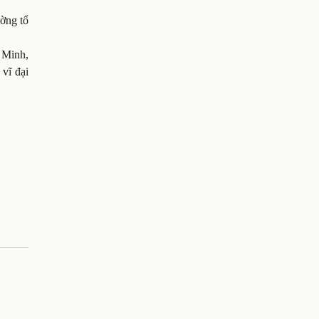
ờng tổ
 Minh,
vĩ đại