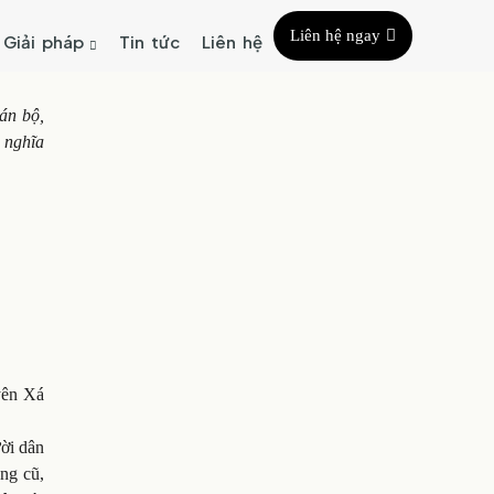
Liên hệ ngay
Giải pháp
Tin tức
Liên hệ
án bộ,
 nghĩa
yên Xá
ười dân
àng cũ,