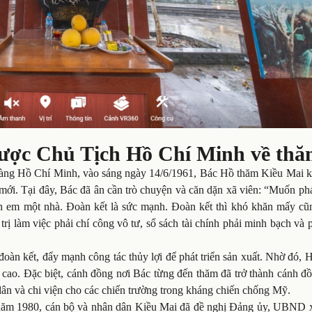
được Chủ Tịch Hồ Chí Minh về th
o tàng Hồ Chí Minh, vào sáng ngày 14/6/1961, Bác Hồ thăm Kiều Mai k
ới. Tại đây, Bác đã ân cần trò chuyện và căn dặn xã viên: “Muốn phá
 anh em một nhà. Đoàn kết là sức mạnh. Đoàn kết thì khó khăn mấy cũ
ị làm việc phải chí công vô tư, sổ sách tài chính phải minh bạch và 
oàn kết, đẩy mạnh công tác thủy lợi để phát triển sản xuất. Nhờ đó, 
 cao. Đặc biệt, cánh đồng nơi Bác từng đến thăm đã trở thành cánh đ
ân và chi viện cho các chiến trường trong kháng chiến chống Mỹ.
c, năm 1980, cán bộ và nhân dân Kiều Mai đã đề nghị Đảng ủy, UBND 