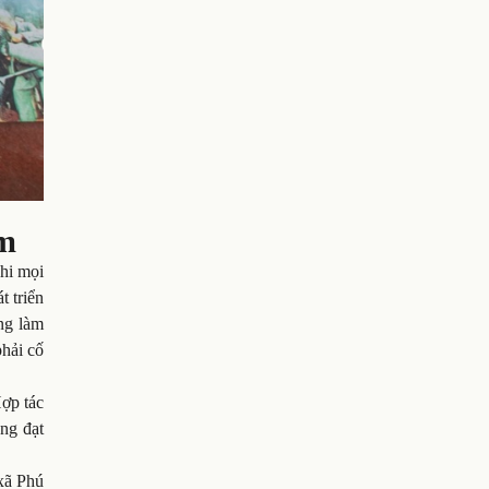
ăm
hi mọi
t triển
ng làm
phải cố
Hợp tác
ồng đạt
xã Phú