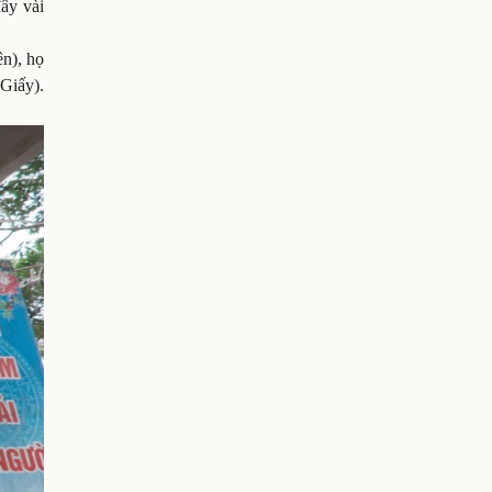
đây vài
ên), họ
Giấy).