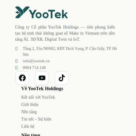
Công ty Cổ phần YooTek Holdings — tiên phong kiến
tạo hệ sinh thái không gian số Make in Vietnam trên nền
tảng AI, 3D/XR, Digital Twin và IoT.
Tầng 2, Tòa N09B2, KĐT Dịch Vọng, P. Cầu Giấy, TP. Hà
Nội
info@yootek.vn
0964 714 148
Về YooTek Holdings
Kết nối với YooTek
Giới thiệu
Nền tảng
Tin tức - Sự kiện
Liên hệ
Nền tảng