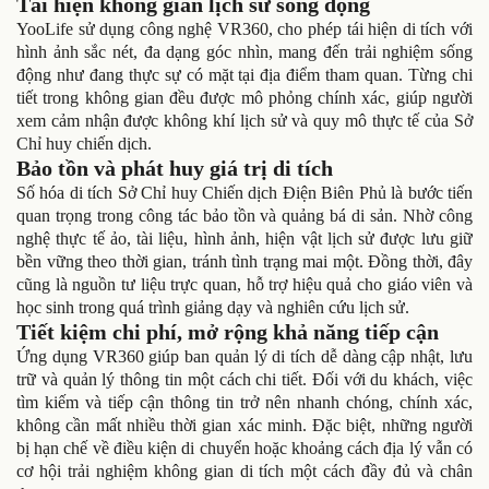
Tái hiện không gian lịch sử sống động
YooLife sử dụng công nghệ VR360, cho phép tái hiện di tích với
hình ảnh sắc nét, đa dạng góc nhìn, mang đến trải nghiệm sống
động như đang thực sự có mặt tại địa điểm tham quan. Từng chi
tiết trong không gian đều được mô phỏng chính xác, giúp người
xem cảm nhận được không khí lịch sử và quy mô thực tế của Sở
Chỉ huy chiến dịch.
Bảo tồn và phát huy giá trị di tích
Số hóa di tích Sở Chỉ huy Chiến dịch Điện Biên Phủ là bước tiến
quan trọng trong công tác bảo tồn và quảng bá di sản. Nhờ công
nghệ thực tế ảo, tài liệu, hình ảnh, hiện vật lịch sử được lưu giữ
bền vững theo thời gian, tránh tình trạng mai một. Đồng thời, đây
cũng là nguồn tư liệu trực quan, hỗ trợ hiệu quả cho giáo viên và
học sinh trong quá trình giảng dạy và nghiên cứu lịch sử.
Tiết kiệm chi phí, mở rộng khả năng tiếp cận
Ứng dụng VR360 giúp ban quản lý di tích dễ dàng cập nhật, lưu
trữ và quản lý thông tin một cách chi tiết. Đối với du khách, việc
tìm kiếm và tiếp cận thông tin trở nên nhanh chóng, chính xác,
không cần mất nhiều thời gian xác minh. Đặc biệt, những người
bị hạn chế về điều kiện di chuyển hoặc khoảng cách địa lý vẫn có
cơ hội trải nghiệm không gian di tích một cách đầy đủ và chân