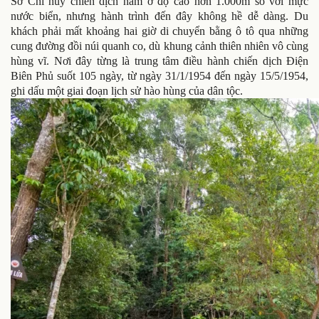
Sở Chỉ huy chiến dịch nằm ở độ cao hơn 1.000m so với mực
nước biển, nhưng hành trình đến đây không hề dễ dàng. Du
khách phải mất khoảng hai giờ di chuyển bằng ô tô qua những
cung đường đồi núi quanh co, dù khung cảnh thiên nhiên vô cùng
hùng vĩ. Nơi đây từng là trung tâm điều hành chiến dịch Điện
Biên Phủ suốt 105 ngày, từ ngày 31/1/1954 đến ngày 15/5/1954,
ghi dấu một giai đoạn lịch sử hào hùng của dân tộc.