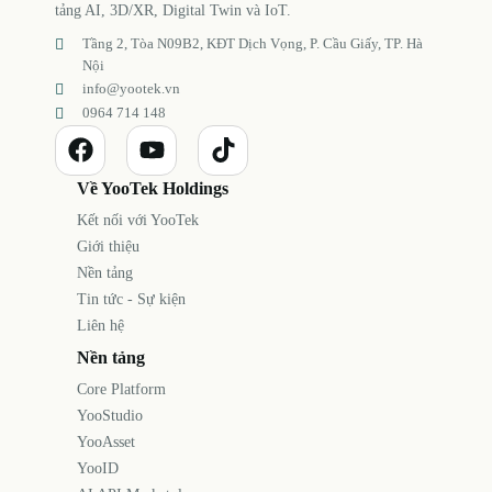
tảng AI, 3D/XR, Digital Twin và IoT.
Tầng 2, Tòa N09B2, KĐT Dịch Vọng, P. Cầu Giấy, TP. Hà
Nội
info@yootek.vn
0964 714 148
Về YooTek Holdings
Kết nối với YooTek
Giới thiệu
Nền tảng
Tin tức - Sự kiện
Liên hệ
Nền tảng
Core Platform
YooStudio
YooAsset
YooID