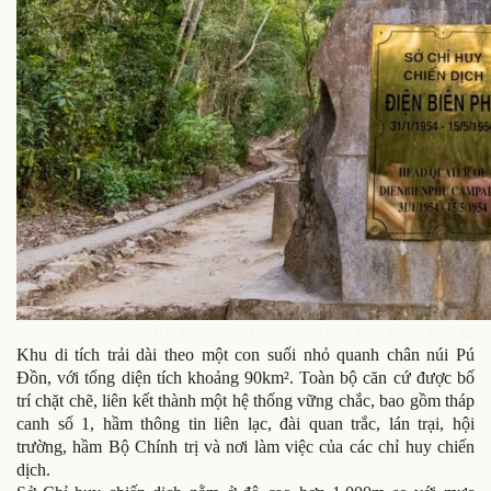
Bia đá ghi dấu nơi đặt Sở chỉ huy trong thời gia
Khu di tích trải dài theo một con suối nhỏ quanh chân núi Pú
Đồn, với tổng diện tích khoảng 90km². Toàn bộ căn cứ được bố
trí chặt chẽ, liên kết thành một hệ thống vững chắc, bao gồm tháp
canh số 1, hầm thông tin liên lạc, đài quan trắc, lán trại, hội
trường, hầm Bộ Chính trị và nơi làm việc của các chỉ huy chiến
dịch.