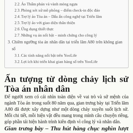
Áo Thẩm phán và vành móng ngựa
Phòng xét xử mô phỏng – điểm check-in độc đáo
Trợ lý ảo Tòa án – Dấu ấn công nghệ tại Triển lãm
Trợ lý ảo với giao diện thân thiện
Ứng dụng thiết thực
Những vụ án nổi bật – minh chứng cho công lý
Chiêm ngưỡng tòa án nhân dân tại triển lãm A80 trên không gian
số
Các tính năng nổi bật trên YooLife
Lợi ích khi triển khai gian hàng số trên YooLife
Ấn tượng từ dòng chảy lịch sử
Tòa án nhân dân
Để người xem có cái nhìn toàn diện về vai trò và sứ mệnh của
ngành Tòa án trong suốt 80 năm qua, gian trưng bày tại Triển lãm
A80 đã được xây dựng như một dòng chảy xuyên suốt lịch sử.
Mỗi chi tiết, mỗi hiện vật đều mang trong mình câu chuyện riêng,
góp phần tái hiện hành trình kiên định vì công lý và nhân dân.
Gian trưng bày – Thu hút hàng chục nghìn lượt