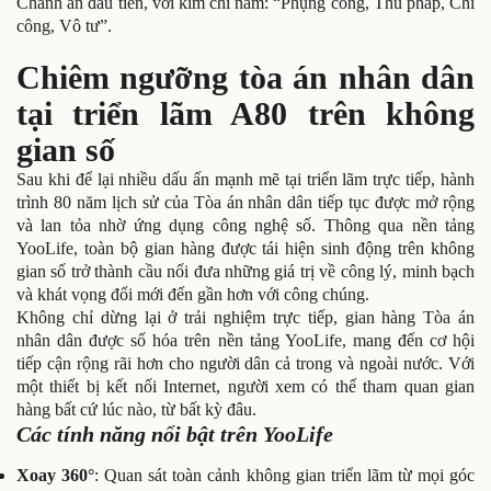
Chánh án đầu tiên, với kim chỉ nam: “Phụng công, Thủ pháp, Chí
công, Vô tư”.
Chiêm ngưỡng tòa án nhân dân
tại triển lãm A80 trên không
gian số
Sau khi để lại nhiều dấu ấn mạnh mẽ tại triển lãm trực tiếp, hành
trình 80 năm lịch sử của Tòa án nhân dân tiếp tục được mở rộng
và lan tỏa nhờ ứng dụng công nghệ số. Thông qua nền tảng
YooLife, toàn bộ gian hàng được tái hiện sinh động trên không
gian số trở thành cầu nối đưa những giá trị về công lý, minh bạch
và khát vọng đổi mới đến gần hơn với công chúng.
Không chỉ dừng lại ở trải nghiệm trực tiếp, gian hàng Tòa án
nhân dân được số hóa trên nền tảng YooLife, mang đến cơ hội
tiếp cận rộng rãi hơn cho người dân cả trong và ngoài nước. Với
một thiết bị kết nối Internet, người xem có thể tham quan gian
hàng bất cứ lúc nào, từ bất kỳ đâu.
Các tính năng nổi bật trên YooLife
Xoay 360°
: Quan sát toàn cảnh không gian triển lãm từ mọi góc