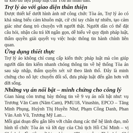
từ kho dữ liệu pháp luật của Tòa án nhân dân.
Trợ lý ảo với giao diện thân thiện
Được thiết kế dưới hình ảnh nữ công chức Tòa án, Trợ lý ảo có
khả năng biểu cảm khuôn mặt, cử chỉ tay chân tự nhiên, tạo cảm
giác như đang trò chuyện với người thật. Người dân có thể đặt
câu hỏi, nhận câu trả lời ngắn gọn, dễ hiểu về quy định pháp luật,
thẩm quyền giải quyết vụ việc hoặc thông tin hành chính liên
quan.
Ứng dụng thiết thực
Trợ lý ảo không chỉ cung cấp kiến thức pháp luật mà còn giúp
người dân tìm kiếm nhanh chóng thông tin về hệ thống Tòa án
sau sáp nhập, thẩm quyền xét xử theo lãnh thổ. Đây là minh
chứng cho nỗ lực chuyển đổi số, đưa pháp luật đến gần hơn với
đời sống.
Những vụ án nổi bật – minh chứng cho công lý
Gian hàng còn trưng bày thông tin về 9 vụ án nổi bật như: vụ
Trương Văn Cam (Năm Cam), PMU18, Vinashin, EPCO – Tăng
Minh Phụng, Huỳnh Thị Huyền Như, Phạm Công Danh, Phan
Văn Anh Vũ, Trương Mỹ Lan…
Mỗi giai đoạn đều gắn liền với chân dung các thế hệ lãnh đạo, mô
hình tổ chức Tòa án và lời dạy của Chủ tịch Hồ Chí Minh – vị