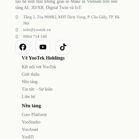
tạo hệ sinh thái không gian số Make in Vietnam trên nền
tảng AI, 3D/XR, Digital Twin và IoT.
Tầng 2, Tòa N09B2, KĐT Dịch Vọng, P. Cầu Giấy, TP. Hà
Nội
info@yootek.vn
0964 714 148
Về YooTek Holdings
Kết nối với YooTek
Giới thiệu
Nền tảng
Tin tức - Sự kiện
Liên hệ
Nền tảng
Core Platform
YooStudio
YooAsset
YooID