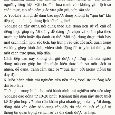
ngưỡng từng hiện vật cho đến hòa mình vào không gian lịch sử
chân thực, tạo nên cảm giác vừa gần gũi, vừa sâu sắc.
5. YooLife làm gì để đảm bảo người dùng không bị “quá tải” khi
tiếp cận nhiều nội dung lịch sử cùng lúc?
YooLife đã xây dựng nội dung theo giai đoạn lịch sử và chủ đề
riêng biệt, giúp người dùng dễ dàng lựa chọn và khám phá theo
mạch sự kiện hoặc địa danh cụ thể. Mỗi nội dung được trình bày
một cách ngắn gọn, súc tích, tập trung vào các cột mốc quan trọng
và lồng ghép hình ảnh, video sinh động để truyền tải thông tin
một cách trực quan, hấp dẫn.
Cách tiếp cận này không chỉ giữ được sự hứng thú của người
dùng mà còn giúp họ tiếp nhận kiến thức lịch sử một cách tự
nhiên, dễ dàng, tránh cảm giác bị “”quá tải”” bởi lượng thông tin
dày đặc.
6. Một hành trình trải nghiệm trên nền tảng YooLife thường kéo
dài bao lâu?
Thời gian trung bình cho mỗi hành trình trải nghiệm trên nền tảng
YooLife dao động từ 10-20 phút. Khoảng thời gian này được thiết
kế để phù hợp với nhu cầu khám phá nhanh gọn của người dùng,
đồng thời vẫn đảm bảo cung cấp đầy đủ các chi tiết và giá trị
thông tin quan trọng về lịch sử và địa danh được tái hiện.