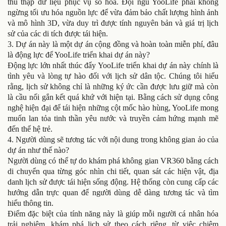
thu thập dữ liệu phục vụ số hóa. Đội ngũ YooLife phải không
ngừng tối ưu hóa nguồn lực để vừa đảm bảo chất lượng hình ảnh
và mô hình 3D, vừa duy trì được tính nguyên bản và giá trị lịch
sử của các di tích được tái hiện.
3. Dự án này là một dự án cộng đồng và hoàn toàn miễn phí, đâu
là động lực để YooLife triển khai dự án này?
Động lực lớn nhất thúc đẩy YooLife triển khai dự án này chính là
tình yêu và lòng tự hào đối với lịch sử dân tộc. Chúng tôi hiểu
rằng, lịch sử không chỉ là những ký ức cần được lưu giữ mà còn
là cầu nối gắn kết quá khứ với hiện tại. Bằng cách sử dụng công
nghệ hiện đại để tái hiện những cột mốc hào hùng, YooLife mong
muốn lan tỏa tinh thần yêu nước và truyền cảm hứng mạnh mẽ
đến thế hệ trẻ.
4. Người dùng sẽ tương tác với nội dung trong không gian ảo của
dự án như thế nào?
Người dùng có thể tự do khám phá không gian VR360 bằng cách
di chuyển qua từng góc nhìn chi tiết, quan sát các hiện vật, địa
danh lịch sử được tái hiện sống động. Hệ thống còn cung cấp các
hướng dẫn trực quan để người dùng dễ dàng tương tác và tìm
hiểu thông tin.
Điểm đặc biệt của tính năng này là giúp mỗi người cá nhân hóa
trải nghiệm, khám phá lịch sử theo cách riêng, từ việc chiêm