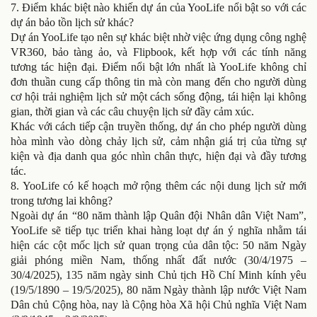
7. Điểm khác biệt nào khiến dự án của YooLife nổi bật so với các
dự án bảo tồn lịch sử khác?
Dự án YooLife tạo nên sự khác biệt nhờ việc ứng dụng công nghệ
VR360, bảo tàng ảo, và Flipbook, kết hợp với các tính năng
tương tác hiện đại. Điểm nổi bật lớn nhất là YooLife không chỉ
đơn thuần cung cấp thông tin mà còn mang đến cho người dùng
cơ hội trải nghiệm lịch sử một cách sống động, tái hiện lại không
gian, thời gian và các câu chuyện lịch sử đầy cảm xúc.
Khác với cách tiếp cận truyền thống, dự án cho phép người dùng
hòa mình vào dòng chảy lịch sử, cảm nhận giá trị của từng sự
kiện và địa danh qua góc nhìn chân thực, hiện đại và đầy tương
tác.
8.
YooLife có kế hoạch mở rộng thêm các nội dung lịch sử mới
trong tương lai không?
Ngoài dự án “80 năm thành lập Quân đội Nhân dân Việt Nam”,
YooLife sẽ tiếp tục triển khai hàng loạt dự án ý nghĩa nhằm tái
hiện các cột mốc lịch sử quan trọng của dân tộc: 50 năm Ngày
giải phóng miền Nam, thống nhất đất nước (30/4/1975 –
30/4/2025), 135 năm ngày sinh Chủ tịch Hồ Chí Minh kính yêu
(19/5/1890 – 19/5/2025), 80 năm Ngày thành lập nước Việt Nam
Dân chủ Cộng hòa, nay là Cộng hòa Xã hội Chủ nghĩa Việt Nam