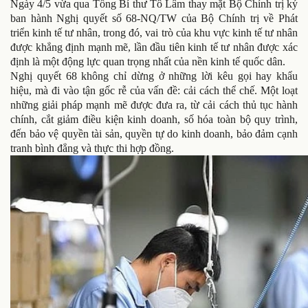
Ngày 4/5 vừa qua Tổng Bí thư Tô Lâm thay mặt Bộ Chính trị ký
ban hành Nghị quyết số 68-NQ/TW của Bộ Chính trị về Phát
triển kinh tế tư nhân, trong đó, vai trò của khu vực kinh tế tư nhân
được khẳng định mạnh mẽ, lần đầu tiên kinh tế tư nhân được xác
định là một động lực quan trọng nhất của nền kinh tế quốc dân.
Nghị quyết 68 không chỉ dừng ở những lời kêu gọi hay khẩu
hiệu, mà đi vào tận gốc rễ của vấn đề: cải cách thể chế. Một loạt
những giải pháp mạnh mẽ được đưa ra, từ cải cách thủ tục hành
chính, cắt giảm điều kiện kinh doanh, số hóa toàn bộ quy trình,
đến bảo vệ quyền tài sản, quyền tự do kinh doanh, bảo đảm cạnh
tranh bình đẳng và thực thi hợp đồng.