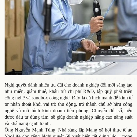
Các doanh nghiệp startup kỳ vọng Nghị quyết 68 sẽ giúp ‘gi
Nghị quyết dành nhiều ưu đãi cho doanh nghiệp đổi mới sáng tạo
như miễn, giảm thuế, khấu trừ chi phí R&D, lập quỹ phát triển
công nghệ và sandbox công nghệ. Đây là cú hích mạnh để kinh tế
tư nhân thoát khỏi vai trò thụ động, trở thành chủ sở hữu công
nghệ và mô hình kinh doanh tiên phong. Chuyển đổi số, nếu
được đầu tư đúng tầm, sẽ giúp doanh nghiệp nâng cao năng suất
và khả năng cạnh tranh.
Ông Nguyễn Mạnh Tùng, Nhà sáng lập Mạng xã hội thực tế ảo
YooLife cho rằng Nghị quyết 68 xuất hiện rất đúng lúc – trong