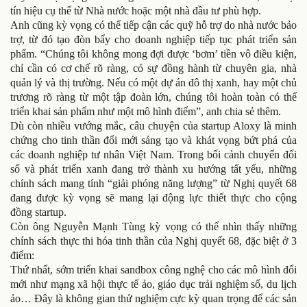
tín hiệu cụ thể từ Nhà nước hoặc một nhà đầu tư phù hợp.
Anh cũng kỳ vọng có thể tiếp cận các quỹ hỗ trợ do nhà nước bảo
trợ, từ đó tạo đòn bẩy cho doanh nghiệp tiếp tục phát triển sản
phẩm. “Chúng tôi không mong đợi được ‘bơm’ tiền vô điều kiện,
chỉ cần có cơ chế rõ ràng, có sự đồng hành từ chuyên gia, nhà
quản lý và thị trường. Nếu có một dự án đô thị xanh, hay một chủ
trương rõ ràng từ một tập đoàn lớn, chúng tôi hoàn toàn có thể
triển khai sản phẩm như một mô hình điểm”, anh chia sẻ thêm.
Dù còn nhiều vướng mắc, câu chuyện của startup Aloxy là minh
chứng cho tinh thần đổi mới sáng tạo và khát vọng bứt phá của
các doanh nghiệp tư nhân Việt Nam. Trong bối cảnh chuyển đổi
số và phát triển xanh đang trở thành xu hướng tất yếu, những
chính sách mang tính “giải phóng năng lượng” từ Nghị quyết 68
đang được kỳ vọng sẽ mang lại động lực thiết thực cho cộng
đồng startup.
Còn ông Nguyễn Mạnh Tùng kỳ vọng có thể nhìn thấy những
chính sách thực thi hóa tinh thần của Nghị quyết 68, đặc biệt ở 3
điểm:
Thứ nhất, sớm triển khai sandbox công nghệ cho các mô hình đổi
mới như mạng xã hội thực tế ảo, giáo dục trải nghiệm số, du lịch
ảo… Đây là không gian thử nghiệm cực kỳ quan trọng để các sản