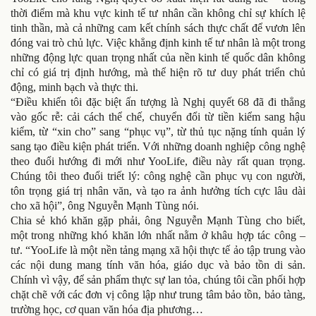
thời điểm mà khu vực kinh tế tư nhân cần không chỉ sự khích lệ
tinh thần, mà cả những cam kết chính sách thực chất để vươn lên
đóng vai trò chủ lực. Việc khẳng định kinh tế tư nhân là một trong
những động lực quan trọng nhất của nền kinh tế quốc dân không
chỉ có giá trị định hướng, mà thể hiện rõ tư duy phát triển chủ
động, minh bạch và thực thi.
“Điều khiến tôi đặc biệt ấn tượng là Nghị quyết 68 đã đi thẳng
vào gốc rễ: cải cách thể chế, chuyển đổi từ tiền kiểm sang hậu
kiểm, từ “xin cho” sang “phục vụ”, từ thủ tục nặng tính quản lý
sang tạo điều kiện phát triển. Với những doanh nghiệp công nghệ
theo đuổi hướng đi mới như YooLife, điều này rất quan trọng.
Chúng tôi theo đuổi triết lý: công nghệ cần phục vụ con người,
tôn trọng giá trị nhân văn, và tạo ra ảnh hưởng tích cực lâu dài
cho xã hội”, ông Nguyễn Mạnh Tùng nói.
Chia sẻ khó khăn gặp phải, ông Nguyễn Mạnh Tùng cho biết,
một trong những khó khăn lớn nhất nằm ở khâu hợp tác công –
tư. “YooLife là một nền tảng mạng xã hội thực tế ảo tập trung vào
các nội dung mang tính văn hóa, giáo dục và bảo tồn di sản.
Chính vì vậy, để sản phẩm thực sự lan tỏa, chúng tôi cần phối hợp
chặt chẽ với các đơn vị công lập như trung tâm bảo tồn, bảo tàng,
trường học, cơ quan văn hóa địa phương…