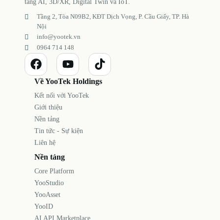
tảng AI, 3D/XR, Digital Twin và IoT.
Tầng 2, Tòa N09B2, KĐT Dịch Vọng, P. Cầu Giấy, TP. Hà
Nội
info@yootek.vn
0964 714 148
Về YooTek Holdings
Kết nối với YooTek
Giới thiệu
Nền tảng
Tin tức - Sự kiện
Liên hệ
Nền tảng
Core Platform
YooStudio
YooAsset
YooID
AI API Marketplace