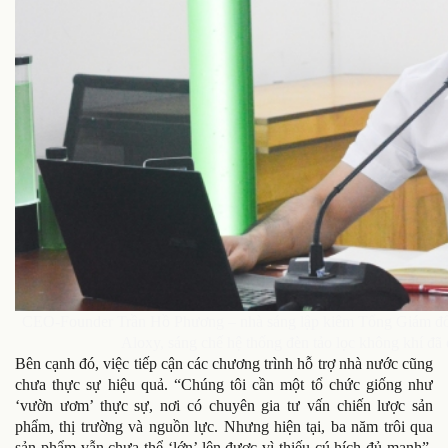
CEO-Founder Trần Hồ Phương – nhà sáng lập kiêm Tổng Giám đốc
Aloxy, sáng chế hệ thống đèn tảo lọc không khí đã 
Bên cạnh đó, việc tiếp cận các chương trình hỗ trợ nhà nước cũng
chưa thực sự hiệu quả. “Chúng tôi cần một tổ chức giống như
‘vườn ươm’ thực sự, nơi có chuyên gia tư vấn chiến lược sản
phẩm, thị trường và nguồn lực. Nhưng hiện tại, ba năm trôi qua
sản phẩm vẫn chưa thể ‘lớn’ lên được vì thiếu cú hích đủ mạnh”,