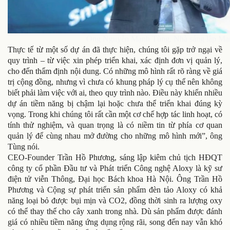
Ông Nguyễn Mạnh Tùng, Nhà sáng lập Mạng 
Thực tế từ một số dự án đã thực hiện, chúng tôi gặp trở ngại về
quy trình – từ việc xin phép triển khai, xác định đơn vị quản lý,
cho đến thẩm định nội dung. Có những mô hình rất rõ ràng về giá
trị cộng đồng, nhưng vì chưa có khung pháp lý cụ thể nên không
biết phải làm việc với ai, theo quy trình nào. Điều này khiến nhiều
dự án tiềm năng bị chậm lại hoặc chưa thể triển khai đúng kỳ
vọng. Trong khi chúng tôi rất cần một cơ chế hợp tác linh hoạt, có
tính thử nghiệm, và quan trọng là có niềm tin từ phía cơ quan
quản lý để cùng nhau mở đường cho những mô hình mới”, ông
Tùng nói.
CEO-Founder Trần Hồ Phương, sáng lập kiêm chủ tịch HĐQT
công ty cổ phần Đầu tư và Phát triển Công nghệ Aloxy là kỹ sư
điện tử viễn Thông, Đại học Bách khoa Hà Nội. Ông Trần Hồ
Phương và Cộng sự phát triển sản phẩm đèn tảo Aloxy có khả
năng loại bỏ được bụi mịn và CO2, đồng thời sinh ra lượng oxy
có thể thay thế cho cây xanh trong nhà. Dù sản phẩm được đánh
giá có nhiều tiềm năng ứng dụng rộng rãi, song đến nay vẫn khó