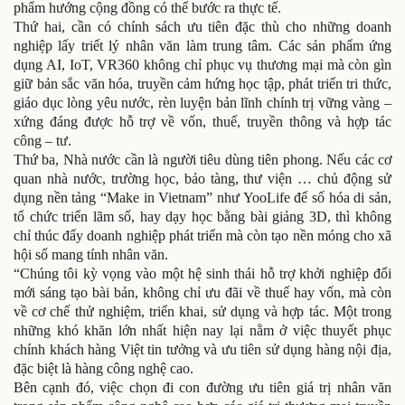
phẩm hướng cộng đồng có thể bước ra thực tế.
Thứ hai, cần có chính sách ưu tiên đặc thù cho những doanh
nghiệp lấy triết lý nhân văn làm trung tâm. Các sản phẩm ứng
dụng AI, IoT, VR360 không chỉ phục vụ thương mại mà còn gìn
giữ bản sắc văn hóa, truyền cảm hứng học tập, phát triển tri thức,
giáo dục lòng yêu nước, rèn luyện bản lĩnh chính trị vững vàng –
xứng đáng được hỗ trợ về vốn, thuế, truyền thông và hợp tác
công – tư.
Thứ ba, Nhà nước cần là người tiêu dùng tiên phong. Nếu các cơ
quan nhà nước, trường học, bảo tàng, thư viện … chủ động sử
dụng nền tảng “Make in Vietnam” như YooLife để số hóa di sản,
tổ chức triển lãm số, hay dạy học bằng bài giảng 3D, thì không
chỉ thúc đẩy doanh nghiệp phát triển mà còn tạo nền móng cho xã
hội số mang tính nhân văn.
“Chúng tôi kỳ vọng vào một hệ sinh thái hỗ trợ khởi nghiệp đổi
mới sáng tạo bài bản, không chỉ ưu đãi về thuế hay vốn, mà còn
về cơ chế thử nghiệm, triển khai, sử dụng và hợp tác. Một trong
những khó khăn lớn nhất hiện nay lại nằm ở việc thuyết phục
chính khách hàng Việt tin tưởng và ưu tiên sử dụng hàng nội địa,
đặc biệt là hàng công nghệ cao.
Bên cạnh đó, việc chọn đi con đường ưu tiên giá trị nhân văn