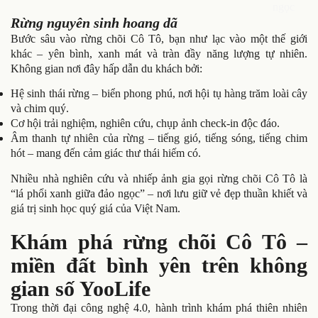
ngọc
Rừng nguyên sinh hoang dã
Bước sâu vào rừng chõi Cô Tô, bạn như lạc vào một thế giới
khác – yên bình, xanh mát và tràn đầy năng lượng tự nhiên.
Không gian nơi đây hấp dẫn du khách bởi:
Hệ sinh thái rừng – biển phong phú, nơi hội tụ hàng trăm loài cây
và chim quý.
Cơ hội trải nghiệm, nghiên cứu, chụp ảnh check-in độc đáo.
Âm thanh tự nhiên của rừng – tiếng gió, tiếng sóng, tiếng chim
hót – mang đến cảm giác thư thái hiếm có.
Nhiều nhà nghiên cứu và nhiếp ảnh gia gọi rừng chõi Cô Tô là
“lá phổi xanh giữa đảo ngọc” – nơi lưu giữ vẻ đẹp thuần khiết và
giá trị sinh học quý giá của Việt Nam.
Khám phá rừng chõi Cô Tô –
miền đất bình yên trên không
gian số YooLife
Trong thời đại công nghệ 4.0, hành trình khám phá thiên nhiên