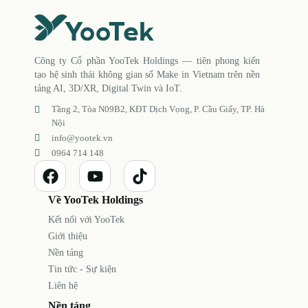
Công ty Cổ phần YooTek Holdings — tiên phong kiến
tạo hệ sinh thái không gian số Make in Vietnam trên nền
tảng AI, 3D/XR, Digital Twin và IoT.
Tầng 2, Tòa N09B2, KĐT Dịch Vọng, P. Cầu Giấy, TP. Hà
Nội
info@yootek.vn
0964 714 148
Về YooTek Holdings
Kết nối với YooTek
Giới thiệu
Nền tảng
Tin tức - Sự kiện
Liên hệ
Nền tảng