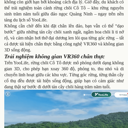
không còn giới hạn bởi khoảng cách địa lý. Giờ đây, du khách có
thể trải nghiệm toàn cảnh rừng chõi Cô Tô – khu rừng nguyên
sinh trăm năm tuổi giữa đảo ngọc Quảng Ninh – ngay trên nền
tảng du lịch số YooLife.
Không cần chờ đến khi đặt chân lên đảo, bạn vẫn có thể “dạo
bước” giữa những tán cây chõi xanh ngắt, ngắm hoa chõi li ti nở
rộ, và cảm nhận hơi thở đại dương len lỏi qua từng góc rừng – tất
cả được tái hiện chân thực bằng công nghệ VR360 và không gian
3D sống động.
Trải nghiệm không gian VR360 chân thực
Trên YooLife, rừng chõi Cô Tô được mô phỏng dưới dạng không
gian 3D, cho phép bạn xoay 360 độ, phóng to, thu nhỏ và di
chuyển linh hoạt giữa các khu vực. Từng góc rừng, từng thân cây
cổ thụ đều được tái hiện sống động, giúp bạn có cảm giác như
đang thật sự bước đi dưới tán cây chõi hàng trăm năm tuổi.