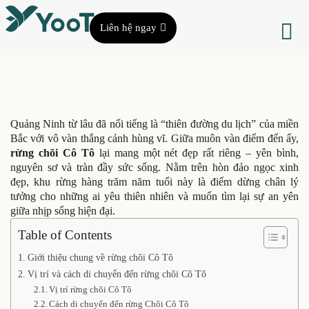
Liên hệ ngay
Quảng Ninh từ lâu đã nổi tiếng là “thiên đường du lịch” của miền
Bắc với vô vàn thắng cảnh hùng vĩ. Giữa muôn vàn điểm đến ấy,
rừng chõi Cô Tô
lại mang một nét đẹp rất riêng – yên bình,
nguyên sơ và tràn đầy sức sống. Nằm trên hòn đảo ngọc xinh
đẹp, khu rừng hàng trăm năm tuổi này là điểm dừng chân lý
tưởng cho những ai yêu thiên nhiên và muốn tìm lại sự an yên
giữa nhịp sống hiện đại.
Table of Contents
Giới thiệu chung về rừng chõi Cô Tô
Vị trí và cách di chuyển đến rừng chõi Cô Tô
Vị trí rừng chõi Cô Tô
Cách di chuyển đến rừng Chõi Cô Tô