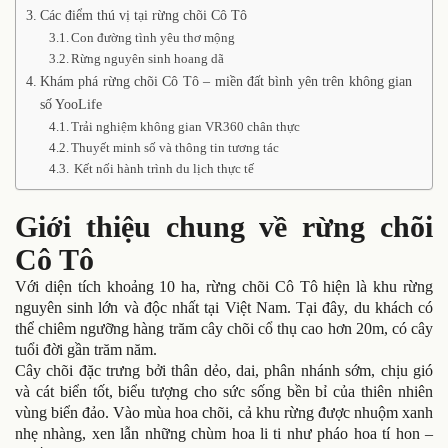
Các điểm thú vị tại rừng chõi Cô Tô
Con đường tình yêu thơ mộng
Rừng nguyên sinh hoang dã
Khám phá rừng chõi Cô Tô – miền đất bình yên trên không gian
số YooLife
Trải nghiệm không gian VR360 chân thực
Thuyết minh số và thông tin tương tác
Kết nối hành trình du lịch thực tế
Giới thiệu chung về rừng chõi
Cô Tô
Với diện tích khoảng 10 ha, rừng chõi Cô Tô hiện là khu rừng
nguyên sinh lớn và độc nhất tại Việt Nam. Tại đây, du khách có
thể chiêm ngưỡng hàng trăm cây chõi cổ thụ cao hơn 20m, có cây
tuổi đời gần trăm năm.
Cây chõi đặc trưng bởi thân dẻo, dai, phân nhánh sớm, chịu gió
và cát biển tốt, biểu tượng cho sức sống bền bỉ của thiên nhiên
vùng biển đảo. Vào mùa hoa chõi, cả khu rừng được nhuộm xanh
nhẹ nhàng, xen lẫn những chùm hoa li ti như pháo hoa tí hon –