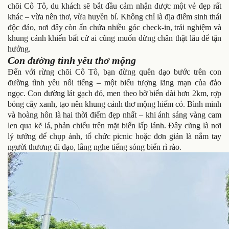
chõi Cô Tô, du khách sẽ bắt đầu cảm nhận được một vẻ đẹp rất
khác – vừa nên thơ, vừa huyền bí. Không chỉ là địa điểm sinh thái
độc đáo, nơi đây còn ẩn chứa nhiều góc check-in, trải nghiệm và
khung cảnh khiến bất cứ ai cũng muốn dừng chân thật lâu để tận
hưởng.
Con đường tình yêu thơ mộng
Đến với rừng chõi Cô Tô, bạn đừng quên dạo bước trên con
đường tình yêu nổi tiếng – một biểu tượng lãng mạn của đảo
ngọc. Con đường lát gạch đỏ, men theo bờ biển dài hơn 2km, rợp
bóng cây xanh, tạo nên khung cảnh thơ mộng hiếm có. Bình minh
và hoàng hôn là hai thời điểm đẹp nhất – khi ánh sáng vàng cam
len qua kẽ lá, phản chiếu trên mặt biển lấp lánh. Đây cũng là nơi
lý tưởng để chụp ảnh, tổ chức picnic hoặc đơn giản là nắm tay
người thương đi dạo, lắng nghe tiếng sóng biển rì rào.