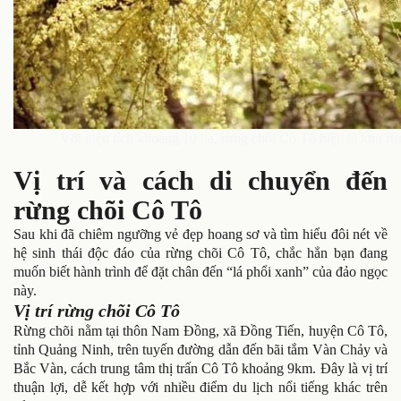
Với diện tích khoảng 10 ha, rừng chõi Cô Tô hiện là khu rừ
Vị trí và cách di chuyển đến
rừng chõi Cô Tô
Sau khi đã chiêm ngưỡng vẻ đẹp hoang sơ và tìm hiểu đôi nét về
hệ sinh thái độc đáo của rừng chõi Cô Tô, chắc hẳn bạn đang
muốn biết hành trình để đặt chân đến “lá phổi xanh” của đảo ngọc
này.
Vị trí rừng chõi Cô Tô
Rừng chõi nằm tại thôn Nam Đồng, xã Đồng Tiến, huyện Cô Tô,
tỉnh Quảng Ninh, trên tuyến đường dẫn đến bãi tắm Vàn Chảy và
Bắc Vàn, cách trung tâm thị trấn Cô Tô khoảng 9km. Đây là vị trí
thuận lợi, dễ kết hợp với nhiều điểm du lịch nổi tiếng khác trên