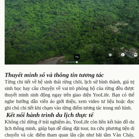
Khám phá rừng chõi Cô Tô – miền đất bình y
Thuyết minh số và thông tin tương tác
Từng chi tiết về hệ sinh thái rừng chõi, lịch sử hình thành, giá trị
sinh học hay câu chuyện về vai trò phòng hộ của rừng đều được
thuyết minh sinh động ngay trên giao diện YooLife. Bạn có thể
nghe hướng dẫn viên ảo giới thiệu, xem video tư liệu hoặc đọc
ghi chú chi tiết khi chạm vào từng điểm tương tác trong mô hình.
Kết nối hành trình du lịch thực tế
Không chỉ dừng ở trải nghiệm ảo, YooLife còn liên kết bản đồ du
lịch thông minh, giúp bạn dễ dàng đặt tour, tra cứu phương tiện di
chuyển và các điểm tham quan lân cận như bãi tắm Vàn Chảy,