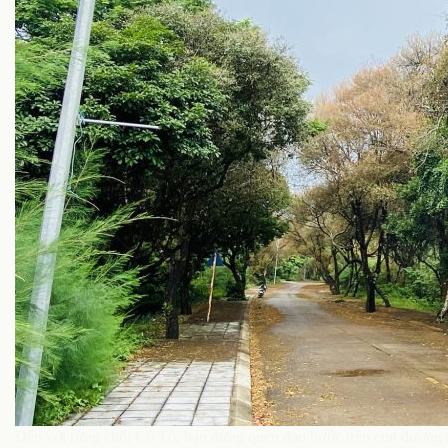
Đến với rừng chõi Cô Tô, bạn đừng quên dạo bước trên con đường t