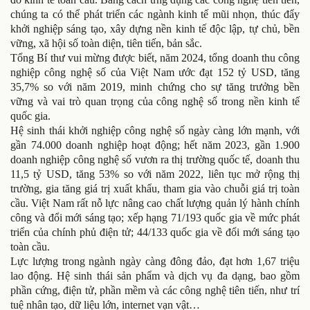
chúng ta có thể phát triển các ngành kinh tế mũi nhọn, thúc đẩy
khởi nghiệp sáng tạo, xây dựng nền kinh tế độc lập, tự chủ, bền
vững, xã hội số toàn diện, tiên tiến, bản sắc.
Tổng Bí thư vui mừng được biết, năm 2024, tổng doanh thu công
nghiệp công nghệ số của Việt Nam ước đạt 152 tỷ USD, tăng
35,7% so với năm 2019, minh chứng cho sự tăng trưởng bền
vững và vai trò quan trọng của công nghệ số trong nền kinh tế
quốc gia.
Hệ sinh thái khởi nghiệp công nghệ số ngày càng lớn mạnh, với
gần 74.000 doanh nghiệp hoạt động; hết năm 2023, gần 1.900
doanh nghiệp công nghệ số vươn ra thị trường quốc tế, doanh thu
11,5 tỷ USD, tăng 53% so với năm 2022, liên tục mở rộng thị
trường, gia tăng giá trị xuất khẩu, tham gia vào chuỗi giá trị toàn
cầu. Việt Nam rất nỗ lực nâng cao chất lượng quản lý hành chính
công và đổi mới sáng tạo; xếp hạng 71/193 quốc gia về mức phát
triển của chính phủ điện tử; 44/133 quốc gia về đổi mới sáng tạo
toàn cầu.
Lực lượng trong ngành ngày càng đông đảo, đạt hơn 1,67 triệu
lao động. Hệ sinh thái sản phẩm và dịch vụ đa dạng, bao gồm
phần cứng, điện tử, phần mềm và các công nghệ tiên tiến, như trí
tuệ nhân tạo, dữ liệu lớn, internet vạn vật…