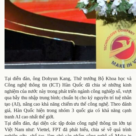
Bộ trưởng Bộ Thông tin và Truyền thông Nguyễn 
Tại diễn đàn, ông Dohyun Kang, Thứ trưởng Bộ Khoa học và
Công nghệ thông tin (ICT) Hàn Quốc đã chia sẻ những kinh
nghiệm của nước này trong phát triển ngành công nghiệp số, vượt
qua bẫy thu nhập trung bình; chuẩn bị cho kỷ nguyên trí tuệ nhân
tạo (AI), nâng cao khả năng chiếm ưu thế công nghệ. Theo đánh
giá, Hàn Quốc hiện trong nhóm 3 quốc gia có khả năng cạnh
tranh AI cao nhất thế giới.
Tại diễn đàn, đại diện các tập đoàn công nghệ thông tin lớn tại
Việt Nam như: Viettel, FPT đã phát biểu, chia sẻ về quá trình
nghiên cứu, chế tạo, làm chủ sản phẩm công nghệ số Make in