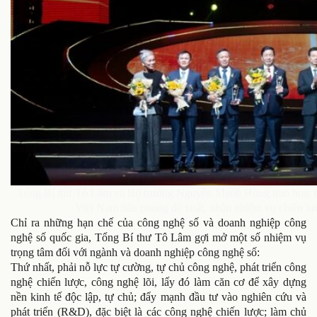
Tổng Bí thư Tô Lâm và Bộ trưởng Nguyễn Mạnh Hùng trao hoa, biể
Việt Nam tiên phong đề xuất, nhận nhiệm vụ chiến l
Chỉ ra những hạn chế của công nghệ số và doanh nghiệp công
nghệ số quốc gia, Tổng Bí thư Tô Lâm gợi mở một số nhiệm vụ
trọng tâm đối với ngành và doanh nghiệp công nghệ số:
Thứ nhất, phải nỗ lực tự cường, tự chủ công nghệ, phát triển công
nghệ chiến lược, công nghệ lõi, lấy đó làm căn cơ để xây dựng
nền kinh tế độc lập, tự chủ; đẩy mạnh đầu tư vào nghiên cứu và
phát triển (R&D), đặc biệt là các công nghệ chiến lược; làm chủ