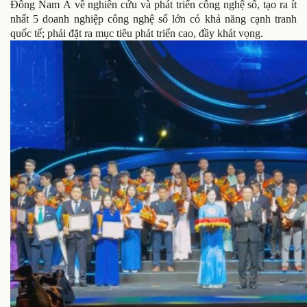
Đông Nam Á về nghiên cứu và phát triển công nghệ số, tạo ra ít
nhất 5 doanh nghiệp công nghệ số lớn có khả năng cạnh tranh
quốc tế; phải đặt ra mục tiêu phát triển cao, đầy khát vọng.