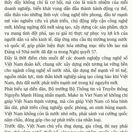
thấy đây không chỉ là cơ hội, mà còn là trách nhiệm của mỗi
doanh nghiệp, biến khát vọng dẫn đầu thành hành động cụ thể,
dấn thân vào những lĩnh vực công nghệ tiên phong, đầu tư mạnh
mẽ vào nghiên cứu và phát triển, chủ động tiếp cận công nghệ
mới, không ngừng đổi mới sáng tạo, xây dựng các sản phẩm, dịch
vụ mang tính đột phá, tạo ra giá trị thực sự phục vụ lợi ích của
người dân và nền kinh tế, đáp ứng nhu cầu thị trường trong nước
và quốc tế, góp phần hiện thực hóa những mục tiêu lớn lao mà
Đảng và Nhà nước đã đặt ra trong Nghị quyết 57.
Đây là thời điểm chín muồi để các doanh nghiệp công nghệ số
Việt Nam đoàn kết, chung sức xây dựng một tương lai vững bền
cho ngành công nghệ số nước nhà, tận dụng thế mạnh về trí tuệ,
nguồn nhân lực, tinh thần khởi nghiệp sáng tạo cùng hào khí Việt
Nam, đưa đất nước phát triển mạnh mẽ trong kỷ nguyên mới.
Phát biểu tại diễn đàn, Bộ trưởng Bộ Thông tin và Truyền thông
Nguyễn Mạnh Hùng nhấn mạnh, Make in Viet Nam sẽ không chỉ
giúp Việt Nam thịnh vượng, mà còn giúp Việt Nam có hòa bình
lâu dài, phát triển công nghiệp quốc phòng, an ninh hùng mạnh.
Việt Nam không còn là nước nhỏ nữa, phải sánh vai cường quốc
năm châu, đóng góp cho sự phát triển của nhân loại.
Trước đây, Việt Nam chủ yếu ứng dụng, gia công, thì nay phải