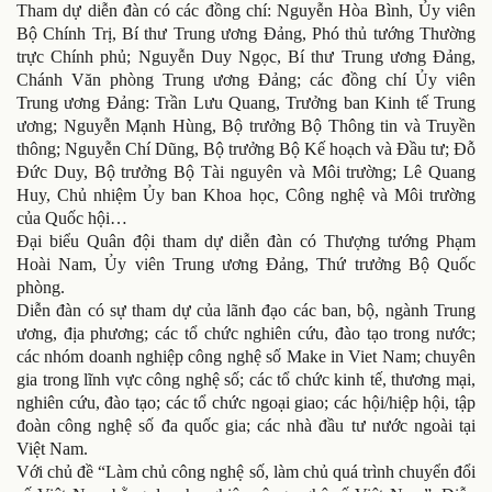
Tham dự diễn đàn có các đồng chí: Nguyễn Hòa Bình, Ủy viên
Bộ Chính Trị, Bí thư Trung ương Đảng, Phó thủ tướng Thường
trực Chính phủ; Nguyễn Duy Ngọc, Bí thư Trung ương Đảng,
Chánh Văn phòng Trung ương Đảng; các đồng chí Ủy viên
Trung ương Đảng: Trần Lưu Quang, Trưởng ban Kinh tế Trung
ương; Nguyễn Mạnh Hùng, Bộ trưởng Bộ Thông tin và Truyền
thông; Nguyễn Chí Dũng, Bộ trưởng Bộ Kế hoạch và Đầu tư; Đỗ
Đức Duy, Bộ trưởng Bộ Tài nguyên và Môi trường; Lê Quang
Huy, Chủ nhiệm Ủy ban Khoa học, Công nghệ và Môi trường
của Quốc hội…
Đại biểu Quân đội tham dự diễn đàn có Thượng tướng Phạm
Hoài Nam, Ủy viên Trung ương Đảng, Thứ trưởng Bộ Quốc
phòng.
Diễn đàn có sự tham dự của lãnh đạo các ban, bộ, ngành Trung
ương, địa phương; các tổ chức nghiên cứu, đào tạo trong nước;
các nhóm doanh nghiệp công nghệ số Make in Viet Nam; chuyên
gia trong lĩnh vực công nghệ số; các tổ chức kinh tế, thương mại,
nghiên cứu, đào tạo; các tổ chức ngoại giao; các hội/hiệp hội, tập
đoàn công nghệ số đa quốc gia; các nhà đầu tư nước ngoài tại
Việt Nam.
Với chủ đề “Làm chủ công nghệ số, làm chủ quá trình chuyển đổi