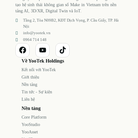
tạo hệ sinh thái không gian số Make in Vietnam trên nền
tảng AI, 3D/XR, Digital Twin và IoT.
Tầng 2, Tòa N09B2, KĐT Dịch Vọng, P. Cầu Giấy, TP. Hà
Nội
info@yootek.vn
0964 714 148
Về YooTek Holdings
Kết nối với YooTek
Giới thiệu
Nền tảng
Tin tức - Sự kiện
Liên hệ
Nền tảng
Core Platform
YooStudio
YooAsset