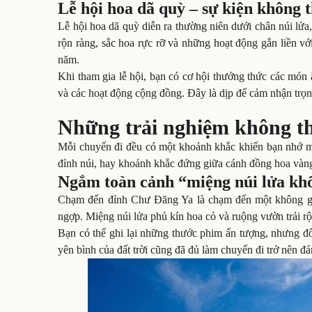
Lễ hội hoa dã quỳ – sự kiện không t
Lễ hội hoa dã quỳ diễn ra thường niên dưới chân núi lửa
rộn ràng, sắc hoa rực rỡ và những hoạt động gắn liền vớ
năm.
Khi tham gia lễ hội, bạn có cơ hội thưởng thức các món 
và các hoạt động cộng đồng. Đây là dịp để cảm nhận trọ
Những trải nghiệm không t
Mỗi chuyến đi đều có một khoảnh khắc khiến bạn nhớ mã
đỉnh núi, hay khoảnh khắc đứng giữa cánh đồng hoa vàn
Ngắm toàn cảnh “miệng núi lửa khổ
Chạm đến đỉnh Chư Đăng Ya là chạm đến một không gia
ngợp. Miệng núi lửa phủ kín hoa cỏ và ruộng vườn trải rộ
Bạn có thể ghi lại những thước phim ấn tượng, nhưng đôi
yên bình của đất trời cũng đã đủ làm chuyến đi trở nên đ