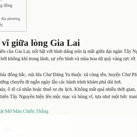
ng động
p địa phương
đi
vĩ giữa lòng Gia Lai
ên của Gia Lai, nổi bật với hình dáng nón lạ mắt giữa đại ngàn Tây 
bởi không khí trong lành, sự yên bình và mùa hoa dã quỳ vàng rực rỡ
ía đông bắc, núi lửa Chư Đăng Ya thuộc xã cùng tên, huyện Chư Păh
hững chuyến đi ngắn ngày lẫn các hành trình khám phá dài hơi.
y, ô tô cá nhân hoặc thuê xe du lịch. Không mất quá nhiều thời gian,
 nhiên Tây Nguyên hiện lên mộc mạc và hùng vĩ, tựa như một bức tran
oặt Mở Màn Chiến Thắng