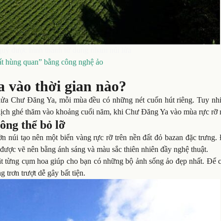
 quý được hình thành từ dung nham núi lửa
t hùng quan” bằng công nghệ ảo
 vào thời gian nào?
i lửa Chư Đăng Ya, mỗi mùa đều có những nét cuốn hút riêng. Tuy nhi
 lịch ghé thăm vào khoảng cuối năm, khi Chư Đăng Ya vào mùa rực rỡ 
ông thể bỏ lỡ
 núi tạo nên một biển vàng rực rỡ trên nền đất đỏ bazan đặc trưng. 
 được vẽ nên bằng ánh sáng và màu sắc thiên nhiên đầy nghệ thuật.
ật từng cụm hoa giúp cho bạn có những bộ ảnh sống ảo đẹp nhất. Để 
 trơn trượt dễ gây bất tiện.