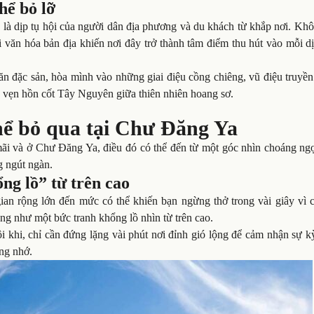
hể bỏ lỡ
, là dịp tụ hội của người dân địa phương và du khách từ khắp nơi. Kh
i văn hóa bản địa khiến nơi đây trở thành tâm điểm thu hút vào mỗi d
ăn đặc sản, hòa mình vào những giai điệu cồng chiêng, vũ điệu truyề
n vẹn hồn cốt Tây Nguyên giữa thiên nhiên hoang sơ.
hể bỏ qua tại Chư Đăng Ya
i và ở Chư Đăng Ya, điều đó có thể đến từ một góc nhìn choáng ngợ
g ngút ngàn.
ng lồ” từ trên cao
n rộng lớn đến mức có thể khiến bạn ngừng thở trong vài giây vì 
ng như một bức tranh khổng lồ nhìn từ trên cao.
 khi, chỉ cần đứng lặng vài phút nơi đỉnh gió lộng để cảm nhận sự k
áng nhớ.