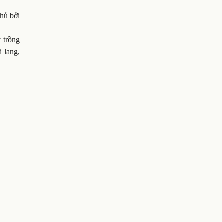
phủ bởi
 trồng
i lang,