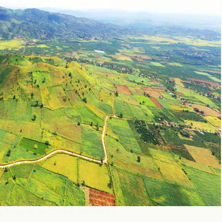
Ya tọa lạc tại Chư Păh, tỉnh Gia Lai