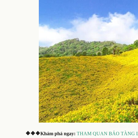
Mùa hoa dã qu
🔶🔶🔶Khám phá ngay:
THAM QUAN BẢO TÀNG L