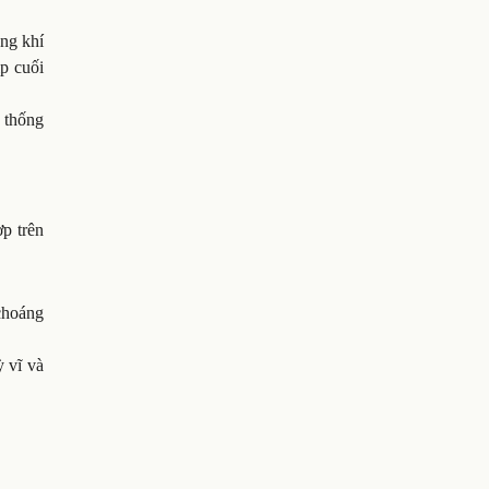
ông khí
ịp cuối
n thống
p trên
choáng
ỳ vĩ và