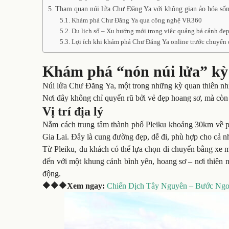
Tham quan núi lửa Chư Đăng Ya với không gian ảo hóa số
Khám phá Chư Đăng Ya qua công nghệ VR360
Du lịch số – Xu hướng mới trong việc quảng bá cảnh đẹ
Lợi ích khi khám phá Chư Đăng Ya online trước chuyến 
Khám phá “nón núi lửa” kỳ 
Núi lửa Chư Đăng Ya, một trong những kỳ quan thiên nhi
Nơi đây không chỉ quyến rũ bởi vẻ đẹp hoang sơ, mà còn 
Vị trí địa lý
Nằm cách trung tâm thành phố Pleiku khoảng 30km về ph
Gia Lai. Đây là cung đường đẹp, dễ đi, phù hợp cho cả n
Từ Pleiku, du khách có thể lựa chọn di chuyển bằng xe má
đến với một khung cảnh bình yên, hoang sơ – nơi thiên
động.
🔶🔶🔶Xem ngay:
Chiến Dịch Tây Nguyên – Bước Ng