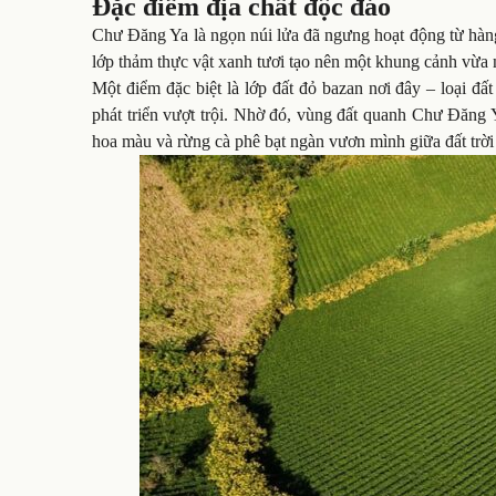
Đặc điểm địa chất độc đáo
Chư Đăng Ya là ngọn núi lửa đã ngưng hoạt động từ hàng
lớp thảm thực vật xanh tươi tạo nên một khung cảnh vừa 
Một điểm đặc biệt là lớp đất đỏ bazan nơi đây – loại đ
phát triển vượt trội. Nhờ đó, vùng đất quanh Chư Đăng 
hoa màu và rừng cà phê bạt ngàn vươn mình giữa đất trờ