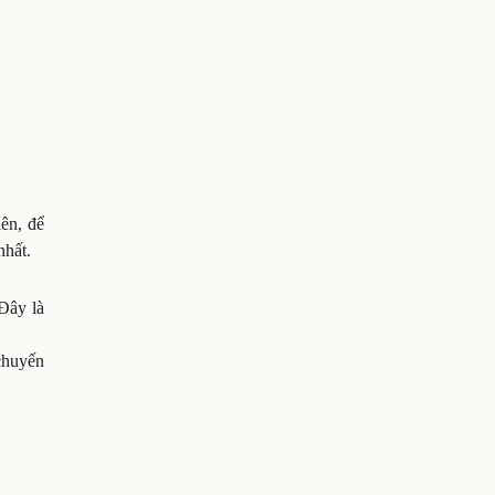
ên, để
nhất.
Đây là
chuyến