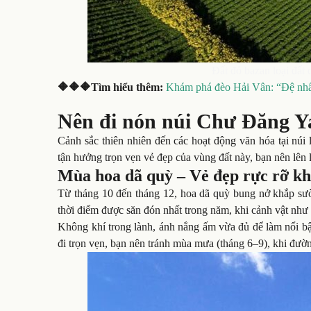
Đất đỏ bazan loại đất
🔶🔶🔶Tìm hiểu thêm:
Khám phá đèo Hải Vân: “Đệ nhấ
Nên đi nón núi Chư Đăng Ya
Cảnh sắc thiên nhiên đến các hoạt động văn hóa tại nú
tận hưởng trọn vẹn vẻ đẹp của vùng đất này, bạn nên lên
Mùa hoa dã quỳ – Vẻ đẹp rực rỡ kh
Từ tháng 10 đến tháng 12, hoa dã quỳ bung nở khắp sườn
thời điểm được săn đón nhất trong năm, khi cảnh vật như
Không khí trong lành, ánh nắng ấm vừa đủ để làm nổi b
đi trọn vẹn, bạn nên tránh mùa mưa (tháng 6–9), khi đường