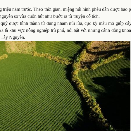
 triệu năm trước. Theo thời gian, miệng núi hình phễu dần được bao 
nguyên sơ vừa cuốn hút như bước ra từ truyện cổ tích.
ất quý được hình thành từ dung nham núi lửa, cực kỳ màu mỡ giúp cây
Ya là khu vực nông nghiệp trù phú, nổi bật với những cánh đồng khoa
i Tây Nguyên.