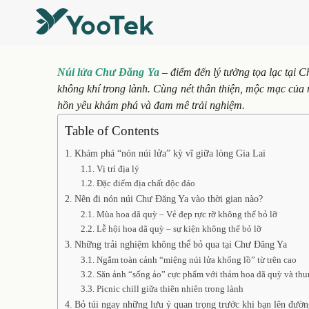
Núi lửa Chư Đăng Ya
– điểm đến lý tưởng tọa lạc tại C
không khí trong lành. Cùng nét thân thiện, mộc mạc của
hồn yêu khám phá và đam mê trải nghiệm.
Table of Contents
Khám phá “nón núi lửa” kỳ vĩ giữa lòng Gia Lai
Vị trí địa lý
Đặc điểm địa chất độc đáo
Nên đi nón núi Chư Đăng Ya vào thời gian nào?
Mùa hoa dã quỳ – Vẻ đẹp rực rỡ không thể bỏ lỡ
Lễ hội hoa dã quỳ – sự kiện không thể bỏ lỡ
Những trải nghiệm không thể bỏ qua tại Chư Đăng Ya
Ngắm toàn cảnh “miệng núi lửa khổng lồ” từ trên cao
Săn ảnh “sống ảo” cực phẩm với thảm hoa dã quỳ và thu
Picnic chill giữa thiên nhiên trong lành
Bỏ túi ngay những lưu ý quan trọng trước khi bạn lên đườ