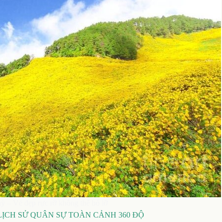
ỳ – Vẻ đẹp rực rỡ không thể bỏ lỡ
ỊCH SỬ QUÂN SỰ TOÀN CẢNH 360 ĐỘ