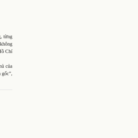
, từng
 không
Hồ Chí
hủ của
à gốc”,