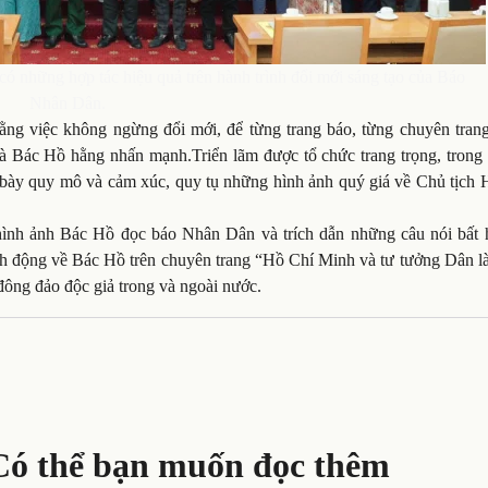
có những hợp tác hiệu quả trên hành trình đổi mới sáng tạo của Báo
Nhân Dân.
ng việc không ngừng đổi mới, để từng trang báo, từng chuyên trang
à Bác Hồ hằng nhấn mạnh.Triển lãm được tổ chức trang trọng, trong
 bày quy mô và cảm xúc, quy tụ những hình ảnh quý giá về Chủ tịch 
u hình ảnh Bác Hồ đọc báo Nhân Dân và trích dẫn những câu nói bất 
inh động về Bác Hồ trên chuyên trang “Hồ Chí Minh và tư tưởng Dân l
 đông đảo độc giả trong và ngoài nước.
Có thể bạn muốn đọc thêm