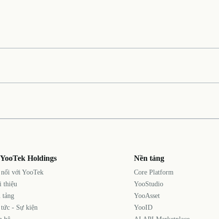
 YooTek Holdings
Nền tảng
 nối với YooTek
Core Platform
i thiệu
YooStudio
 tảng
YooAsset
 tức - Sự kiện
YooID