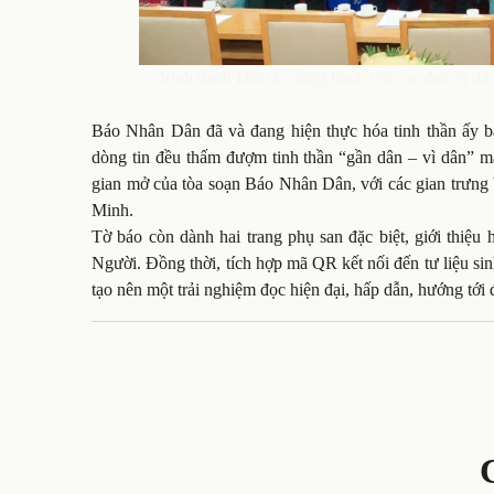
Vinh danh Đối tác đồng hành với các đơn vị đã 
Báo Nhân Dân đã và đang hiện thực hóa tinh thần ấy bằ
dòng tin đều thấm đượm tinh thần “gần dân – vì dân” m
gian mở của tòa soạn Báo Nhân Dân, với các gian trưng
Minh.
Tờ báo còn dành hai trang phụ san đặc biệt, giới thiệ
Người. Đồng thời, tích hợp mã QR kết nối đến tư liệu s
tạo nên một trải nghiệm đọc hiện đại, hấp dẫn, hướng tới