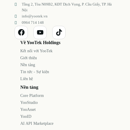
Tầng 2, Tòa N09B2, KĐT Dịch Vọng, P. Cầu Giấy, TP. Hà
Nội
info@yootek.vn
0964 714 148
Về YooTek Holdings
Kết nối với YooTek
Giới thiệu
Nền tảng
Tin tức - Sự kiện
Liên hệ
Nền tảng
Core Platform
YooStudio
YooAsset
YooID
AI API Marketplace