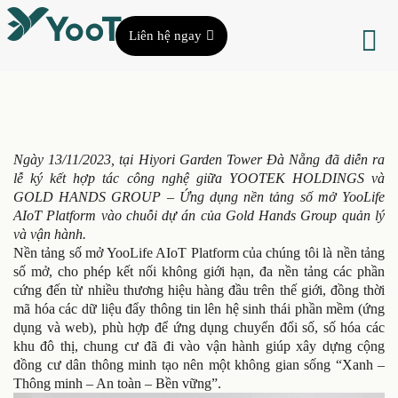
Liên hệ ngay
Ngày 13/11/2023, tại Hiyori Garden Tower Đà Nẵng đã diễn ra
lễ ký kết hợp tác công nghệ giữa YOOTEK HOLDINGS và
GOLD HANDS GROUP – Ứng dụng nền tảng số mở YooLife
AIoT Platform vào chuỗi dự án của Gold Hands Group quản lý
và vận hành.
Nền tảng số mở YooLife AIoT Platform của chúng tôi là nền tảng
số mở, cho phép kết nối không giới hạn, đa nền tảng các phần
cứng đến từ nhiều thương hiệu hàng đầu trên thế giới, đồng thời
mã hóa các dữ liệu đẩy thông tin lên hệ sinh thái phần mềm (ứng
dụng và web), phù hợp để ứng dụng chuyển đổi số, số hóa các
khu đô thị, chung cư đã đi vào vận hành giúp xây dựng cộng
đồng cư dân thông minh tạo nên một không gian sống “Xanh –
Thông minh – An toàn – Bền vững”.