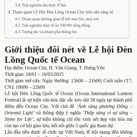
Trải nghiệm ẩm thực lễ hội
Tham quan Lễ Hội Đèn Lồng Ocean City trên nền tảng số
Tham quan không gian lễ hội mọi lúc, mọi nơi
Trải nghiệm thực tế ảo VR360 sống động
Tương tác và khám phá thông tin
Giới thiệu đôi nét về Lễ hội Đèn
Lồng Quốc tế Ocean
Địa điểm: Ocean City, H. Văn Giang, T. Hưng Yên
Thời gian: 18/01 – 16/03/2025
Thời gian mở cửa: Ngày thường: 15h00 – 21h00; Cuối tuần (T7,
CN): 10h00 – 22h00
Lễ hội Đèn Lồng Quốc tế Ocean (Ocean International Lantern
Festival) là sự kiện văn hóa đặc sắc kéo dài 58 ngày tại thành phố
điểm đến Ocean City. Với chủ đề
‘Ánh sáng phương Đông –
Oriental Light’
và thông điệp ý nghĩa
‘Thắp sáng vì sự sống –
Shine for Life’
, sự kiện không chỉ tôn vinh nét đẹp văn hóa mà
còn tạo cơ hội giao lưu, kết nối giữa 5 quốc gia tham dự.
Lần đầu tiên được tổ chức tại Việt Nam, lễ hội mang đến không