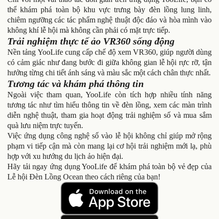
thể khám phá toàn bộ khu vực trưng bày đèn lồng lung linh,
chiêm ngưỡng các tác phẩm nghệ thuật độc đáo và hòa mình vào
không khí lễ hội mà không cần phải có mặt trực tiếp.
Trải nghiệm thực tế ảo VR360 sống động
Nền tảng YooLife cung cấp chế độ xem VR360, giúp người dùng
có cảm giác như đang bước đi giữa không gian lễ hội rực rỡ, tận
hưởng từng chi tiết ánh sáng và màu sắc một cách chân thực nhất.
Tương tác và khám phá thông tin
Ngoài việc tham quan, YooLife còn tích hợp nhiều tính năng
tương tác như tìm hiểu thông tin về đèn lồng, xem các màn trình
diễn nghệ thuật, tham gia hoạt động trải nghiệm số và mua sắm
quà lưu niệm trực tuyến.
Việc ứng dụng công nghệ số vào lễ hội không chỉ giúp mở rộng
phạm vi tiếp cận mà còn mang lại cơ hội trải nghiệm mới lạ, phù
hợp với xu hướng du lịch ảo hiện đại.
Hãy tải ngay ứng dụng YooLife để khám phá toàn bộ vẻ đẹp của
Lễ hội Đèn Lồng Ocean theo cách riêng của bạn!