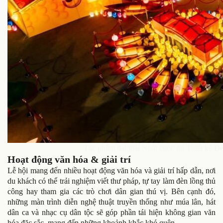
Tác phẩm đạt giải Nhất cuộc thi Thiết kế 
Hoạt động văn hóa & giải trí
Lễ hội mang đến nhiều hoạt động văn hóa và giải trí hấp dẫn, nơi
du khách có thể trải nghiệm viết thư pháp, tự tay làm đèn lồng thủ
công hay tham gia các trò chơi dân gian thú vị. Bên cạnh đó,
những màn trình diễn nghệ thuật truyền thống như múa lân, hát
dân ca và nhạc cụ dân tộc sẽ góp phần tái hiện không gian văn
hóa đặc sắc, mang đến những khoảnh khắc khó quên.