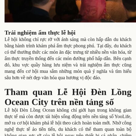
Trình diễn nghệ thuật tại lễ
Trải nghiệm ẩm thực lễ hội
Lễ hội không chỉ rực rỡ với ánh sáng mà còn hấp dẫn du khách
bằng hành trình khám phá ẩm thực phong phú. Tại đây, du khách
có thể thưởng thức các món ăn đặc trưng từ nhiều nền văn hóa, từ
ẩm thực truyền thống đến các món đường phố hấp dẫn. Bên cạnh
đó, khu vực quầy hàng lưu niệm và trải nghiệm ẩm thực cũng
mang đến cơ hội mua sắm những món quà ý nghĩa và tìm hiểu
sâu hơn về nét đẹp văn hóa qua hương vị độc đáo.
Tham quan Lễ Hội Đèn Lồng
Ocean City trên nền tảng số
Lễ hội Đèn Lồng Ocean không chỉ giới hạn trong không gian
thực tế mà còn được tái hiện sống động trên nền tảng số YooLife,
mở ra cơ hội khám phá lễ hội theo cách hoàn toàn mới. Nhờ công
nghệ thực tế ảo tiên tiến, du khách có thể tham quan toàn bộ
không gian rực rỡ của lễ hội ngay trên thiết bị cá nhân, chiêm